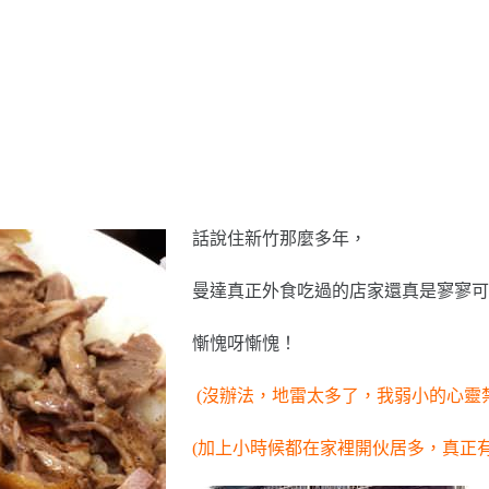
話說住新竹那麼多年，
曼達真正外食吃過的店家還真是寥寥可
慚愧呀慚愧！
(沒辦法，地雷太多了，我弱小的心靈
(加上小時候都在家裡開伙居多，真正