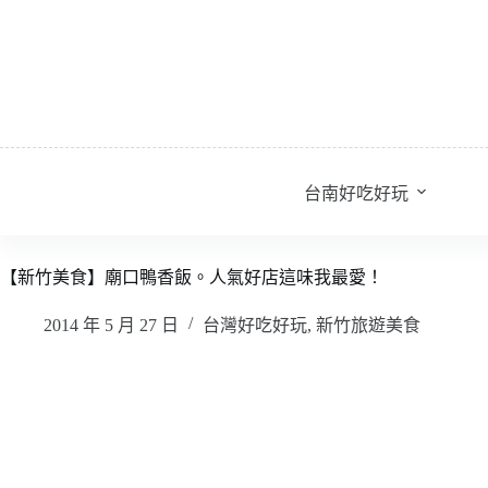
跳
至
主
要
內
容
台南好吃好玩
【新竹美食】廟口鴨香飯。人氣好店這味我最愛！
2014 年 5 月 27 日
台灣好吃好玩
,
新竹旅遊美食