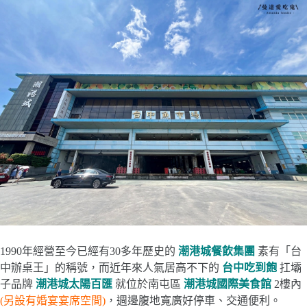
1990年經營至今已經有30多年歷史的
潮港城餐飲集團
素有「台
中辦桌王」的稱號，而近年來人氣居高不下的
台中吃到飽
扛壩
子品牌
潮港城太陽百匯
就位於南屯區
潮港城國際美食館
2樓內
(另設有婚宴宴席空間)
，週邊腹地寬廣好停車、交通便利。