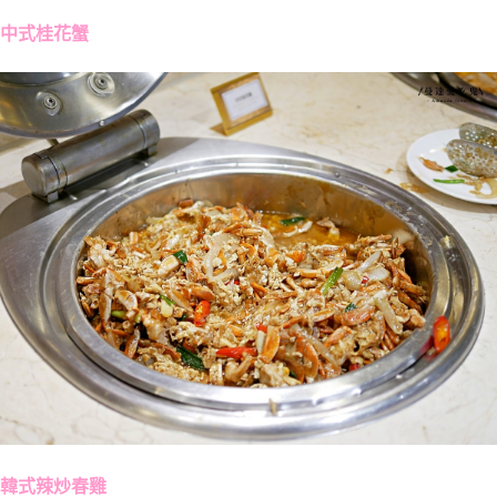
中式桂花蟹
韓式辣炒春雞