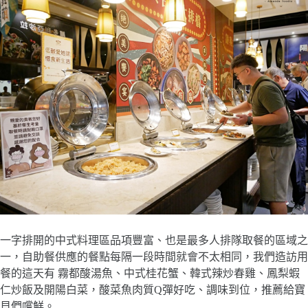
一字排開的中式料理區品項豐富、也是最多人排隊取餐的區域之
一，自助餐供應的餐點每隔一段時間就會不太相同，我們造訪用
餐的這天有 霧都酸湯魚、中式桂花蟹、韓式辣炒春雞、鳳梨蝦
仁炒飯及開陽白菜，酸菜魚肉質Q彈好吃、調味到位，推薦給寶
貝們嚐鮮。