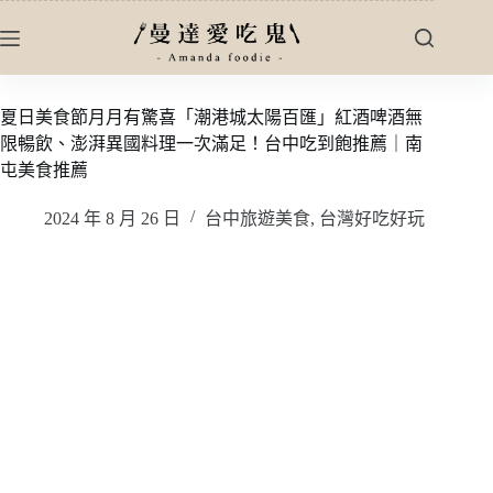
跳
至
主
要
夏日美食節月月有驚喜「潮港城太陽百匯」紅酒啤酒無
內
限暢飲、澎湃異國料理一次滿足！台中吃到飽推薦｜南
容
屯美食推薦
2024 年 8 月 26 日
台中旅遊美食
,
台灣好吃好玩