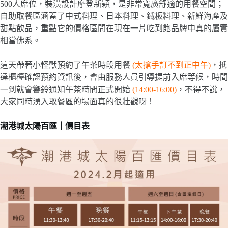
500人席位，裝潢設計摩登新穎，是非常寬廣舒適的用餐空間；
自助取餐區涵蓋了中式料理、日本料理、鐵板料理、新鮮海產及
甜點飲品，重點它的價格區間在現在一片吃到飽品牌中真的屬實
相當佛系。
這天帶著小怪獸預約了午茶時段用餐
(太搶手訂不到正中午)
，抵
達櫃檯確認預約資訊後，會由服務人員引導提前入席等候，時間
一到就會響鈴通知午茶時間正式開始
(14:00-16:00)
，不得不說，
大家同時湧入取餐區的場面真的很壯觀呀！
潮港城太陽百匯｜價目表