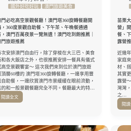
蕉
國外好吃好玩
澳門旅遊美食
冰
淇
淋、
澳門必吃高空景觀餐廳！澳門塔360旋轉餐廳開
苗栗
新
箱，360度景觀自助餐、下午茶、午晚餐通通
營」
鮮
有，澳門百萬夜景一覽無遺！澳門吃到飽推薦｜
餐、
山
澳門旅遊推薦
露營
蕉，
週
每次安排澳門自由行，除了穿梭在大三巴、美食
近幾
邊
街和各大飯店之外，也很推薦安排一餐具有儀式
家庭
順
感高空景觀饗宴～ 這次我們來到位於澳門旅遊
材、
遊
塔頂層60樓的 澳門塔360旋轉餐廳，一邊享用豐
其實
南
投
盛自助餐，一邊欣賞澳門市景緩緩在眼前流動，
露營～
景
真的和一般景觀餐廳完全不同。餐廳最大的特…
灣灣，
點
之…
閱讀全文
一
澳
閱讀
次
門
玩！
必
吃
高
空