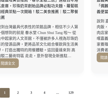
高雄鹽埕美食推薦「春水堂駁二店」進駐百年港
嘉義
下
區倉庫，珍珠奶茶創始品牌必點功夫麵、蘿蔔糕
「偶
午
與經典茶點一次開箱！駁二美食推薦｜駁二聚餐
義便
茶、
午
推薦
說到 
晚
說到台灣最具代表性的茶館品牌，相信不少人第
肉飯
餐
通
個想到的就是 春水堂 Chun Shui Tang 啦～ 從
肉店家
通
台中起家的人文茶館，不僅被許多人視為珍珠奶
嚐嘉
有，
茶的發源品牌，更將品茶文化結合餐飲與生活美
家養
澳
學，打造出獨特的用餐體驗。這回曼達來到 高
消費
門
雄駁二藝術特區 走走，意外發現全新進駐…
閱讀
百
萬
閱讀全文
高
夜
雄
景
鹽
一
埕
覽
美
無
食
遺！
1
2
3
4
...
129
推
澳
薦
門
「春