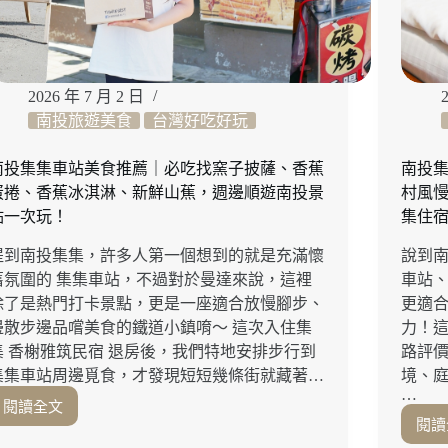
外
巫
山
烤
魚
2026 年 7 月 2 日
公
南投旅遊美食
台灣好吃好玩
益
店」
南投集集車站美食推薦｜必吃找窯子披薩、香蕉
南投
多
蛋捲、香蕉冰淇淋、新鮮山蕉，週邊順遊南投景
村風
種
點一次玩！
集住
口
味
提到南投集集，許多人第一個想到的就是充滿懷
說到
任
舊氛圍的 集集車站，不過對於曼達來說，這裡
車站
君
除了是熱門打卡景點，更是一座適合放慢腳步、
更適
挑
選
邊散步邊品嚐美食的鐵道小鎮唷～ 這次入住集
力！
超
集 香榭雅筑民宿 退房後，我們特地安排步行到
路評價
過
集集車站周邊覓食，才發現短短幾條街就藏著…
境、
癮，
…
閱讀全文
台
南
閱讀
中
投