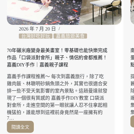
三
SOGO
店」
雙
人
2026 年 7 月 20 日
分
台灣好吃好玩
嘉義旅遊美食
享
餐
70年碾米廠變身最美畫室！零基礎也能快樂完成
一
作品「口袋派對會所」親子、情侶約會都推薦！
次
嘉義DIY手作｜嘉義親子課程
享
受
嘉義手作課程推薦～ 每次到嘉義旅行，除了吃
早
雞肉飯、林聰明砂鍋魚頭之外，其實也很適合安
午
排一些不受天氣影響的室內景點。這趟曼達就發
餐、
義
現了一個很有質感的 嘉義手作DIY教室 口袋派
大
對會所，走進空間的第一眼就讓人忍不住拿起相
利
機猛拍，誰能想到這裡前身竟然是一座擁有約
麵、
7…
創
閱讀全文
70
意