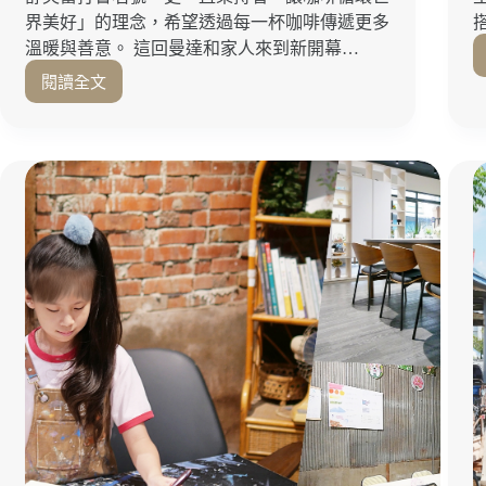
界美好」的理念，希望透過每一杯咖啡傳遞更多
溫暖與善意。 這回曼達和家人來到新開幕…
閱讀全文
台
中
限
定
紫
霧
花
開
超
夢
幻
「成
真
咖
啡
台
中
廣