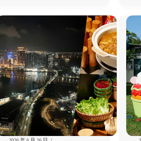
聚
集
餐
集
宵
車
夜
站
推
美
薦！
食
推
薦
｜
必
吃
找
窯
子
披
薩、
香
蕉
蛋
捲、
香
2026 年 6 月 26 日