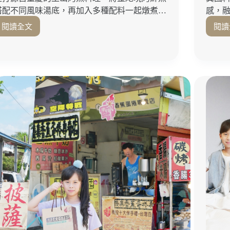
搭配不同風味湯底，再加入多種配料一起燉煮…
感，
閱讀全文
閱讀
台
中
公
益
路
美
食
｜
麻
辣
烤
魚
香
麻
夠
味
「城
裡
城