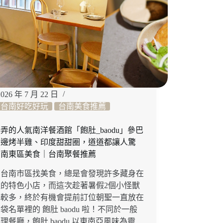
2026 年 7 月 22 日
台南好吃好玩
台南美食推薦
弄的人氣南洋餐酒館「飽肚_baodu」參巴
街邊烤半雞、印度甜甜圈，道道都讓人驚
台南東區美食｜台南聚餐推薦
在台南市區找美食，總是會發現許多藏身在
裡的特色小店，而這次趁著暑假2個小怪獸
比較多，終於有機會提前訂位朝聖一直放在
袋名單裡的 飽肚 baodu 啦！不同於一般
理餐廳，飽肚 baodu 以東南亞風味為靈