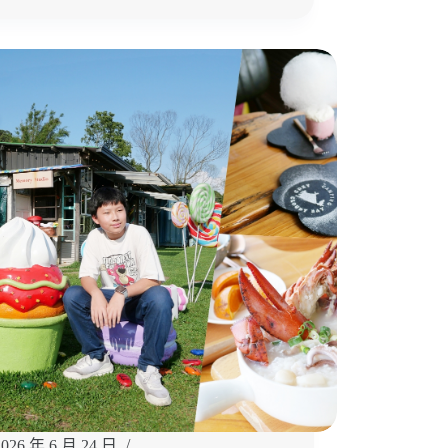
食
投
｜
集
台
集
南
住
聚
宿
餐
推
推
薦
薦
「香
榭
雅
筑
民
宿」
享
受
法
式
鄉
村
風
慢
2026 年 6 月 24 日
旅