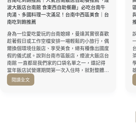
台南吃到飽推薦｜人氣台南飯店自助餐推薦「煙
分
波大飯店台南館 食東西自助餐廳」必吃台南牛
享，
肉湯、多國料理一次滿足！台南中西區美食｜台
忙
南吃到飽推薦
碌
上
身為一位愛吃愛玩的台南媳婦，曼達其實很喜歡
班
趁著假日或工作空檔安排一場輕鬆的小旅行，偶
一
族
與
爾換個環境住飯店、享受美食，總有種像出國度
家
假的儀式感。說到台南市區飯店，煙波大飯店台
庭
南館 一直都是我們家的口袋名單之一，還記得
日
當年飯店試營運期間第一次入住時，就對整體…
常
閱讀全文
補
台
養
南
推
吃
薦！
到
飽
推
薦
｜
人