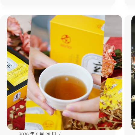
年
咖
碾
啡
米
超
廠
滿
變
足！
身
台
最
中
美
西
畫
區
室！
美
零
食
基
推
礎
薦
也
｜
能
台
快
中
樂
約
完
會
成
推
作
薦
品
「口
2026 年 6 月 28 日