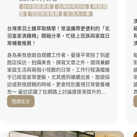
袋
台中旅遊美食
台灣好吃好玩
媽媽寶
派
寶
宅配美食推薦
生活大小事
對
會
台灣黑羽土雞萃取精華！常溫攜帶更便利的「玄
所」
羽皇家滴雞精」開箱分享，忙碌上班族與家庭日
親
常補養推薦！
子、
情
身為美食旅遊自媒體工作者，曼達平常除了到處
侶
跑店採訪、拍攝美食、撰寫文章之外，還得兼顧
約
會
家庭生活與兩個小怪獸的日常，工作行程滿檔幾
都
乎已經是家常便飯，尤其遇到連續出差、旅遊採
推
訪或熬夜趕稿的時候，更會特別重視日常營養補
薦！
充～ 最近認識了在網路上討論度逐漸提升的…
嘉
閱讀全文
義
台
DIY
灣
手
黑
作
羽
｜
土
嘉
雞