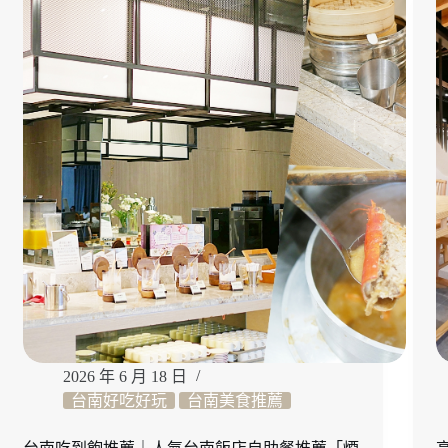
義
萃
親
取
子
精
課
華！
程
常
溫
攜
帶
更
便
利
的
「玄
羽
皇
家
滴
雞
2026 年 6 月 18 日
精」
台南好吃好玩
台南美食推薦
開
箱