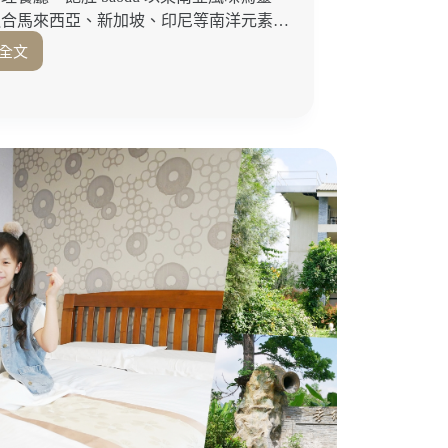
融合馬來西亞、新加坡、印尼等南洋元素…
全文
藏
身
巷
弄
的
人
氣
南
洋
餐
酒
館
「飽
肚
_baodu」
參
巴
醬、
街