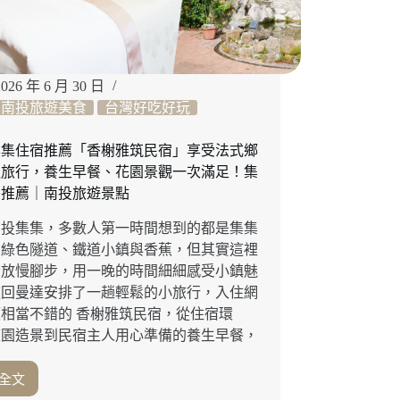
邊
烤
半
雞、
印
2026 年 6 月 30 日
度
南投旅遊美食
台灣好吃好玩
甜
甜
集集住宿推薦「香榭雅筑民宿」享受法式鄉
圈，
慢旅行，養生早餐、花園景觀一次滿足！集
道
宿推薦｜南投旅遊景點
道
都
南投集集，多數人第一時間想到的都是集集
讓
、綠色隧道、鐵道小鎮與香蕉，但其實這裡
人
合放慢腳步，用一晚的時間細細感受小鎮魅
驚
艷！
這回曼達安排了一趟輕鬆的小旅行，入住網
台
相當不錯的 香榭雅筑民宿，從住宿環
南
庭園造景到民宿主人用心準備的養生早餐，
東
區
全文
美
南