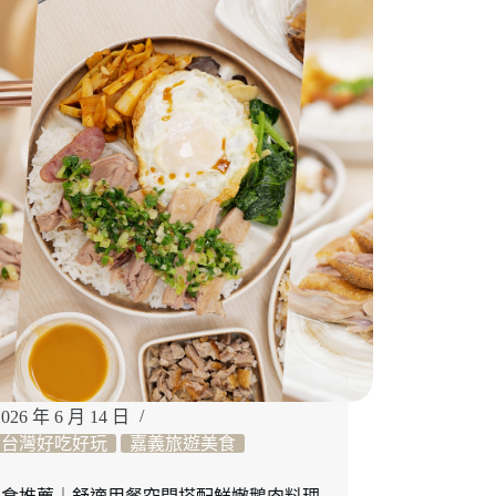
住
投
宿
旅
推
遊
薦
景
「雲
點
霧
灣
灣
一
泊
四
食
懶
人
露
營」
開
箱，
2026 年 6 月 14 日
山
景
台灣好吃好玩
嘉義旅遊美食
第
一