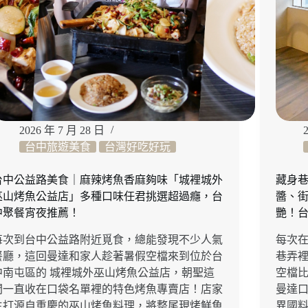
2026 年 7 月 28 日
台中旅遊美食
台灣好吃好玩
台中公益路美食｜麻辣烤魚香麻夠味「城裡城外
藏身巷
巫山烤魚公益店」多種口味任君挑選超過癮，台
醬、
中聚餐宵夜推薦！
艷！
每次到台中公益路附近覓食，總能發現不少人氣
每次
餐廳，這回曼達和家人趁著暑假空檔來到位於台
巷弄
中南屯區的 城裡城外巫山烤魚公益店，朝聖這
空檔
間一直收在口袋名單裡的特色烤魚專賣店！店家
曼達口
主打源自重慶的巫山烤魚料理，將整尾現烤鮮魚
異國料