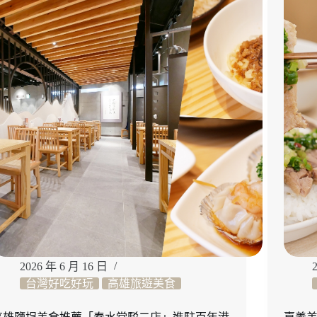
景
觀
餐
廳！
澳
門
塔
360
旋
轉
餐
廳
開
箱，
360
度
景
觀
2026 年 6 月 16 日
自
台灣好吃好玩
高雄旅遊美食
助
餐、