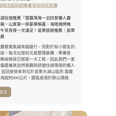
行，
台灣好吃好玩
苗栗旅遊美食
養
生
大湖住宿推薦「雲霧灣灣一泊四食懶人露
早
開箱，山景第一排豪華帳篷、海陸燒烤晚
餐、
下午茶宵夜一次滿足！苗栗旅遊推薦｜苗栗
花
推薦
園
景
年露營風氣越來越盛行，但對於有小朋友的
觀
來說，每次出發前光是整理裝備、準備食
一
搭帳收帳就已經是一大工程，因此我們一家
次
滿
更偏愛兼具自然景觀與舒適住宿環境的懶人
足！
 這回安排來到位於苗栗大湖山區的 雲霧
集
海拔約800公尺，園區座落於群山環繞
集
住
全文
宿
苗
推
栗
薦
大
｜
湖
南