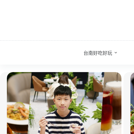
跳
至
主
要
內
容
台南好吃好玩