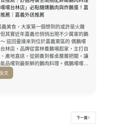
美食推薦｜舒適用餐空間搭配鮮嫩鵝肉料理
排
鵝嚐嚐台林店」必點糖燻鵝肉與炸鵝蛋！嘉
豪
當推薦｜嘉義外送推薦
華
帳
嘉義美食，大家第一個想到的或許是火雞
篷、
，但其實近年嘉義也悄悄出現不少厲害的鵝
海
～ 這回曼達來到位於嘉義東區的 偶鵝嚐
陸
義台林店，品牌從雲林養鵝場起家，主打自
燒
烤
殖、產地直送，從飼養到餐桌層層把關，讓
晚
者能品嚐到最新鮮的鵝肉料理。偶鵝嚐嚐…
餐、
全文
下
嘉
午
義
茶
美
宵
食
夜
推
一
薦
次
｜
下一頁
滿
舒
足！
適
苗
用