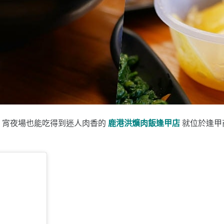
半，宵夜場也能吃得到迷人肉香的
鹿港洪爌肉飯逢甲店
就位於逢甲