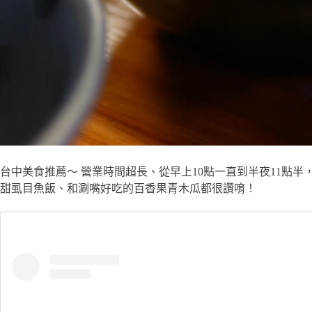
台中美食推薦～ 營業時間超長、從早上10點一直到半夜11點
甜虱目魚飯、和涮嘴好吃的百香果青木瓜都很讚唷！