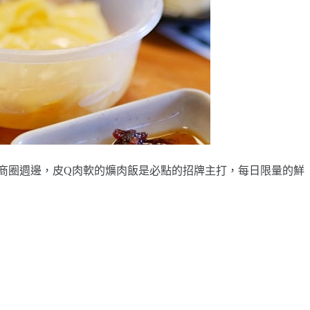
商圈週邊，皮Q肉軟的爌肉飯是必點的招牌主打，每日限量的鮮