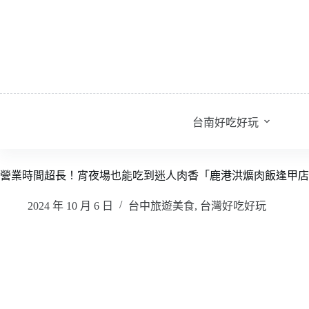
跳
至
主
要
內
容
台南好吃好玩
營業時間超長！宵夜場也能吃到迷人肉香「鹿港洪爌肉飯逢甲店
2024 年 10 月 6 日
台中旅遊美食
,
台灣好吃好玩