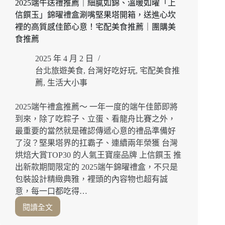
2025端午送禮推薦｜細膩如錦、溫暖如曜「上
菜
信饌玉」錦曜禮盒涮嘴堅果塔開箱，送進心坎
藏
冊
裡的高質感佳節心意！宅配美食推薦｜團購美
珍
食推薦
饌
7
2025 年 4 月 2 日
件
台北旅遊美食
,
台灣好吃好玩
,
宅配美食推
組」
薦
,
生活大小事
經
典
2025端午禮盒推薦～ 一年一度的端午佳節即將
佛
到來，除了吃粽子、立蛋、看龍舟比賽之外，
跳
牆、
最重要的當然就是確認傳遞心意的禮品準備好
獅
了沒？堅果塔界的扛霸子、連續兩年榮獲 台灣
子
烘焙大賞TOP30 的人氣王寶座品牌 上信饌玉 推
頭、
出新款期間限定的 2025端午錦曜禮盒，不只是
金
包裝設計精緻典雅，裡頭的內容物也超有誠
元
意，每一口都吃得…
蹄
一
閱讀全文
2025
次
端