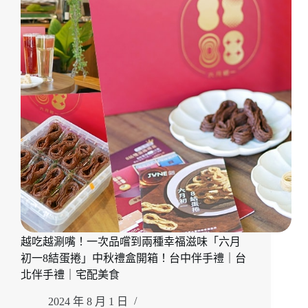
推
配
薦
美
完
食
整
推
名
薦
單，
｜
全
團
台
126
購
家
美
入
食
選
推
16
薦
間
新
上
榜
越吃越涮嘴！一次品嚐到兩種幸福滋味「六月
美
食
初一8結蛋捲」中秋禮盒開箱！台中伴手禮｜台
吃
北伴手禮｜宅配美食
起
來！
2024 年 8 月 1 日