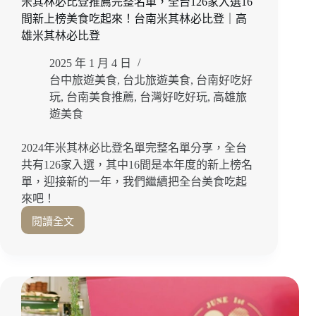
米其林必比登推薦完整名單，全台126家入選16
盒
涮
間新上榜美食吃起來！台南米其林必比登｜高
嘴
雄米其林必比登
堅
果
2025 年 1 月 4 日
塔
台中旅遊美食
,
台北旅遊美食
,
台南好吃好
開
玩
,
台南美食推薦
,
台灣好吃好玩
,
高雄旅
箱，
遊美食
送
進
2024年米其林必比登名單完整名單分享，全台
心
共有126家入選，其中16間是本年度的新上榜名
坎
裡
單，迎接新的一年，我們繼續把全台美食吃起
的
來吧！
高
閱讀全文
質
米
感
其
佳
林
節
必
心
比
意！
登
宅