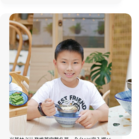
品
午
嚐！
送
冷
禮
凍
推
年
薦
菜
｜
推
細
薦
膩
｜
如
冷
錦、
凍
溫
宅
暖
配
如
年
曜
菜
「上
信
饌
玉」
錦
曜
禮