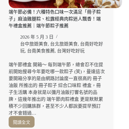
信
社-
端午節必備！六種特色口味一次滿足「冊子粽
台
北
子」麻油雞腿粽、松露經典肉粽迷人飄香！端
分
午禮盒推薦｜端午節粽子推薦
公
司」
2026 年 5 月 3 日
寬
台中旅遊美食
,
台北旅遊美食
,
台南好吃好
敞
玩
,
台南美食推薦
,
台灣好吃好玩
舒
適
端午節禮盒 開箱～ 每到端午節，總會忍不住提
空
前開始搜尋今年要吃哪一款粽子 (笑)，曼達這次
間
要開箱分享的是由網路討論度一直很高的 冊子
讓
諮
油飯 所推出的 冊子粽子 綜合口味粽 禮盒，冊
詢
子生活購 本身就是以彌月油飯打響名號的品
更
牌，這幾年推出的 端午節肉粽禮盒 更是默默累
安
積不少回購族群，甚至不少人都說要提早預訂
心！
才不會錯過…
台
北
閱讀全文
端
徵