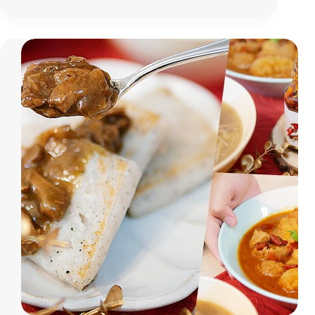
午
信
節
社
必
｜
備！
台
六
南
種
徵
特
信
色
社
口
味
一
次
滿
足
「冊
子
粽
子」
麻
油
雞
腿