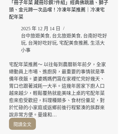
僅
「冊子年菜 藏冊珍饌7件組」經典佛跳牆、獅子
包
頭、金元蹄一次品嚐！冷凍年菜推薦｜冷凍宅
裝
配年菜
好
看、
2025 年 12 月 14 日
內
台中旅遊美食
,
台北旅遊美食
,
台南好吃好
容
玩
,
台灣好吃好玩
,
宅配美食推薦
,
生活大
物
小事
更
是
宅配年菜推薦～ 以往每到農曆新年前夕，全家
滿
滿
總動員上市場、進廚房，最重要的事情就是準
驚
備年夜飯。婆婆媽媽們窩在家裡忙完好幾天、
喜！
胃口也跟著減耗一大半。這幾年居家下廚人口
宅
越來越少，輕鬆覆熱就能美味上桌的宅配年菜
配
愈來愈受歡迎，料理種類多、食材份量足，對
美
於忙碌的小家庭或返鄉前後行程緊湊的族群來
食
說非常方便。曼達和…
推
薦
閱讀全文
年
｜
菜