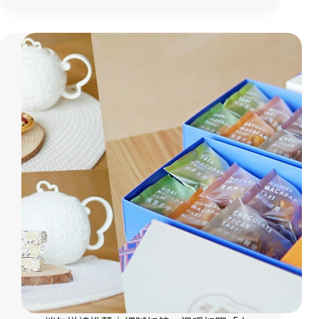
台
宅
南
配
美
推
食
薦
推
｜
薦
氛
圍
感
滿
滿
的
澎
派
年
夜
飯
開
箱
「冊
子
年