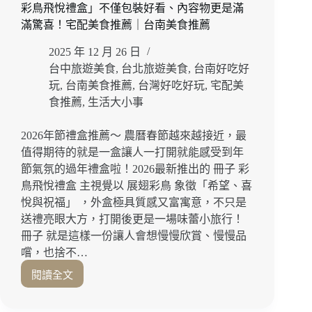
彩鳥飛悅禮盒」不僅包裝好看、內容物更是滿
推
薦・
滿驚喜！宅配美食推薦｜台南美食推薦
星
2025 年 12 月 26 日
宇
航
台中旅遊美食
,
台北旅遊美食
,
台南好吃好
空
玩
,
台南美食推薦
,
台灣好吃好玩
,
宅配美
合
食推薦
,
生活大小事
作
的
2026年節禮盒推薦～ 農曆春節越來越接近，最
高
值得期待的就是一盒讓人一打開就能感受到年
端
節氣氛的過年禮盒啦！2026最新推出的 冊子 彩
素
食
鳥飛悅禮盒 主視覺以 展翅彩鳥 象徵「希望、喜
料
悅與祝福」 ，外盒極具質感又富寓意，不只是
理
送禮亮眼大方，打開後更是一場味蕾小旅行！
冊子 就是這樣一份讓人會想慢慢欣賞、慢慢品
嚐，也捨不…
閱讀全文
顏
值
與