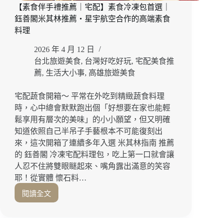
【素食伴手禮推薦｜宅配】素食冷凍包首選｜
粽、
鈺善閣米其林推薦・星宇航空合作的高端素食
松
露
料理
經
2026 年 4 月 12 日
典
肉
台北旅遊美食
,
台灣好吃好玩
,
宅配美食推
粽
薦
,
生活大小事
,
高雄旅遊美食
迷
人
宅配蔬食開箱～ 平常在外吃到精緻蔬食料理
飄
時，心中總會默默跑出個「好想要在家也能輕
香！
鬆享用有層次的美味」的小小願望，但又明確
端
知道依照自己半吊子手藝根本不可能復刻出
午
禮
來，這次開箱了連續多年入選 米其林指南 推薦
盒
的 鈺善閣 冷凍宅配料理包，吃上第一口就會讓
推
人忍不住將雙眼瞇起來、嘴角露出滿意的笑容
薦
耶！從實體 懷石料…
｜
閱讀全文
端
【素
午
食
節