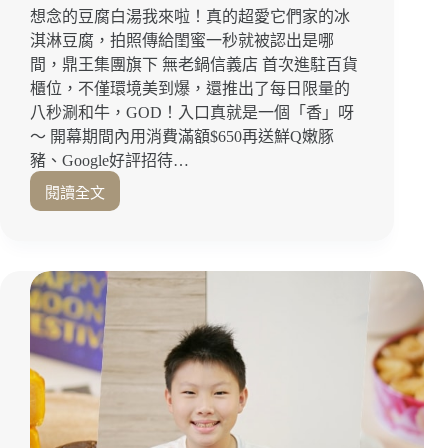
中
想念的豆腐白湯我來啦！真的超愛它們家的冰
伴
淇淋豆腐，拍照傳給閨蜜一秒就被認出是哪
手
間，鼎王集團旗下 無老鍋信義店 首次進駐百貨
禮
｜
櫃位，不僅環境美到爆，還推出了每日限量的
台
八秒涮和牛，GOD！入口真就是一個「香」呀
北
～ 開幕期間內用消費滿額$650再送鮮Q嫩豚
伴
豬、Google好評招待…
手
閱讀全文
禮
新
｜
店
宅
報
配
報
美
｜
食
視
覺
與
味
覺
的
極