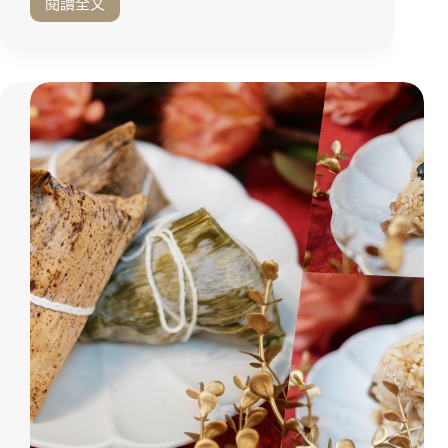
閱讀全文
台
北
中
山
區
全
新
據
點
開
箱！
走
進
2.0
升
級
版
的
「立
達
徵