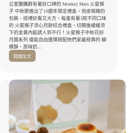
公室團購群有著好口碑的 Monkey Mars 火星猴
通
子 中秋節推出了10週年限定禮盒，俏皮吸睛的
別
錯
包裝、送禮好看又大方，每盒有著3款不同口味
過！
的 火星猴子流心月餅綜合禮盒，切開後緩緩流
台
下的金黃內餡誘人到不行！火星猴子中秋花好
北
月圓系列 還能自由選擇搭配她們家最經典的 蝴
鴛
蝶酥、原味奶…
鴦
鍋
閱讀全文
月
推
餅
薦
開
｜
箱
信
｜
義
緩
區
緩
火
流
鍋
下
推
的
薦
金
黃