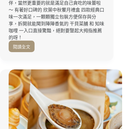
伴，當然更重要的就是滿足自己貪吃的味蕾啦
月
餅
～ 有著好口碑的 欣葉中秋饗月禮盒 四款經典口
開
味一次滿足，一顆顆獨立包裝方便保存與分
箱！
享，拆開就能聞到陣陣香氣的 干貝菜脯 和 知味
迪
咖哩 一入口直接驚豔，絕對要豎起大拇指推薦
化
的呀！
街
伴
閱讀全文
月
手
餅
禮
推
｜
薦
宅
｜
配
四
美
款
食
經
推
典
薦
口
｜
味
中
一
秋
次
禮
滿