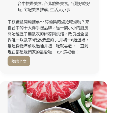
台
台中旅遊美食
,
台北旅遊美食
,
台灣好吃好
南
玩
,
宅配美食推薦
,
生活大小事
米
其
中秋禮盒開箱推薦～ 得過獎的蛋捲吃過嗎？來
林
自台中的十大伴手禮品牌，從一間小小的廚房
必
開始經歷了無數次的研發與烘焙，改良出全世
比
登
界唯一以數字8做為造型的 六月初一8結蛋捲，
｜
曼達從幾年前收過彌月禮一吃就喜歡，一直到
高
現在都是我們家的最愛啦！ 👉 這裡看：
雄
米
閱讀全文
越
其
吃
林
越
必
涮
比
嘴！
登
一
次
品
嚐
到