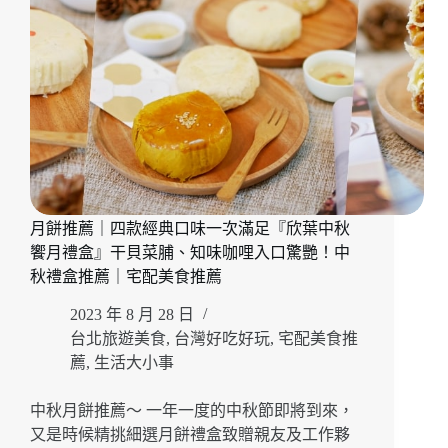
內
餡
太
誘
人
「Monkey
Mars
火
星
猴
子」
月餅推薦｜四款經典口味一次滿足『欣葉中秋
中
秋
饗月禮盒』干貝菜脯、知味咖哩入口驚艷！中
花
秋禮盒推薦｜宅配美食推薦
好
月
2023 年 8 月 28 日
圓
台北旅遊美食
,
台灣好吃好玩
,
宅配美食推
蝴
薦
,
生活大小事
蝶
酥、
中秋月餅推薦～ 一年一度的中秋節即將到來，
流
又是時候精挑細選月餅禮盒致贈親友及工作夥
心