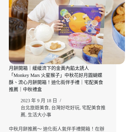
致
饗
宴
「無
老
鍋
信
義
店」
銷
魂
月餅開箱｜緩緩流下的金黃內餡太誘人
八
「Monkey Mars 火星猴子」中秋花好月圓蝴蝶
秒
涮
酥、流心月餅開箱！迪化街伴手禮｜宅配美食
和
推薦｜中秋禮盒
牛、
獨
2023 年 9 月 18 日
家
台北旅遊美食
,
台灣好吃好玩
,
宅配美食推
手
薦
,
生活大小事
搖
飲
中秋月餅推薦～ 迪化街人氣伴手禮開箱！在辦
通