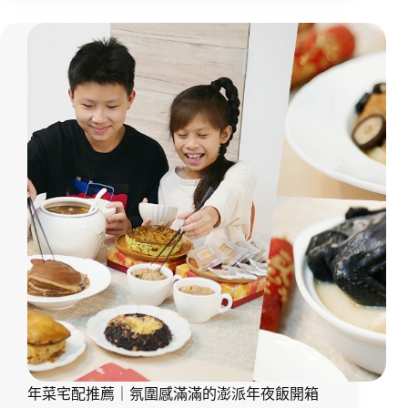
口
感
都
在
線！
2026
過
年
禮
盒
開
箱
「冊
子
彩
鳥
飛
悅
禮
盒」
年菜宅配推薦｜氛圍感滿滿的澎派年夜飯開箱
不