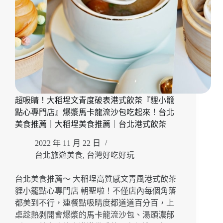
盒
足
『欣
葉
中
秋
饗
月
禮
盒』
超吸睛！大稻埕文青度破表港式飲茶『貍小籠
干
點心專門店』爆漿馬卡龍流沙包吃起來！台北
貝
菜
美食推薦｜大稻埕美食推薦｜台北港式飲茶
脯、
2022 年 11 月 22 日
知
味
台北旅遊美食
,
台灣好吃好玩
咖
哩
台北美食推薦～ 大稻埕高質感文青風港式飲茶
入
貍小籠點心專門店 朝聖啦！不僅店內每個角落
口
都美到不行，連餐點吸睛度都道道百分百，上
驚
桌趁熱剥開會爆漿的馬卡龍流沙包、湯頭濃郁
艷！