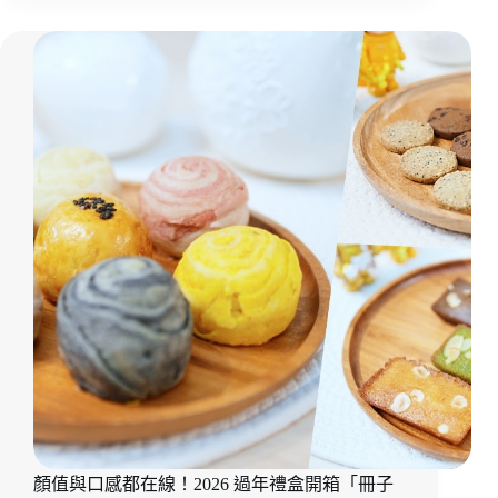
伴
粽
手
子
禮
推
推
薦
薦
｜
宅
配】
素
食
冷
凍
包
首
選
｜
鈺
善
閣
米
其
顏值與口感都在線！2026 過年禮盒開箱「冊子
林