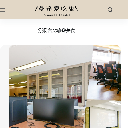
跳
至
主
要
分類
台北旅遊美食
內
容