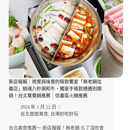
兩
種
幸
福
滋
味
「六
月
初
一
8
結
蛋
新店報報｜視覺與味覺的極致饗宴「無老鍋信
捲」
中
義店」銷魂八秒涮和牛、獨家手搖飲通通別錯
秋
過！台北鴛鴦鍋推薦｜信義區火鍋推薦
禮
盒
2024 年 1 月 22 日
開
台北旅遊美食
,
台灣好吃好玩
箱！
台
台北美食推薦～ 新店報報！無老鍋 久了沒吃會