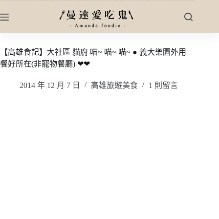
跳
至
主
要
【高雄食記】大社區 貓廚 喵~ 喵~ 喵~ ● 義大樂園外用
內
餐好所在(非寵物餐廳) ❤❤
容
2014 年 12 月 7 日
高雄旅遊美食
1 則留言