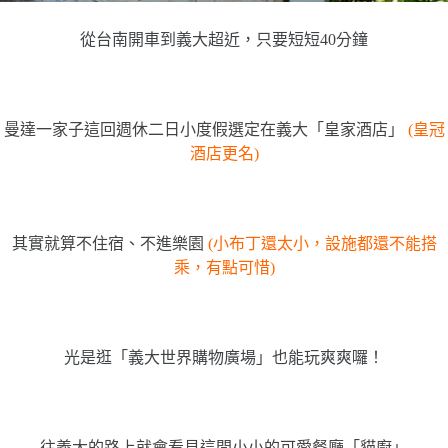
從台南開車到義大超近，只要短短40分鐘
曼達一家子這回週休二日小度假選定在義大「皇家酒店」
(皇冠
酒店更名)
其實就算不住宿、不進樂園
(小布丁還太小，設施都還不能搭
乘，有點可惜)
光是逛「義大世界購物廣場」也能玩爽爽囉！
往義大的路上就會看見這間小小的可愛餐廳「貓廚」