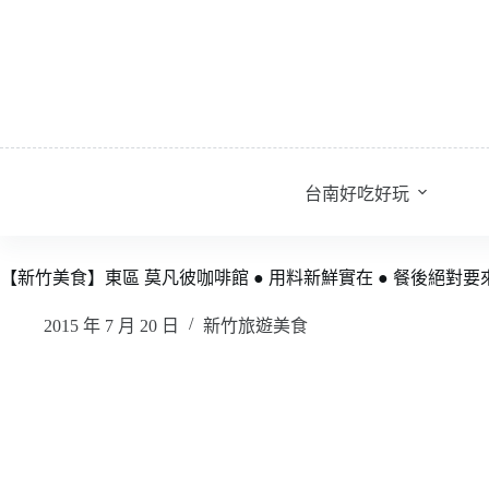
跳
至
主
要
內
容
台南好吃好玩
【新竹美食】東區 莫凡彼咖啡館 ● 用料新鮮實在 ● 餐後絕對
2015 年 7 月 20 日
新竹旅遊美食