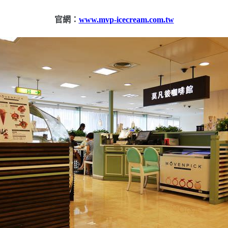
官網：
www.mvp-icecream.com.tw