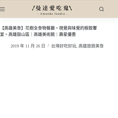
跳
至
主
要
【高雄美食】花樹全食物餐廳。視覺與味覺的極致饗
內
宴。高雄鼓山區｜高雄美術館｜壽星優惠
容
2019 年 11 月 26 日
台灣好吃好玩
,
高雄旅遊美食