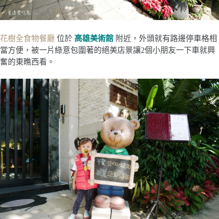
花樹全食物餐廳
位於
高雄美術館
附近，外頭就有路邊停車格相
當方便，被一片綠意包圍著的絕美店景讓2個小朋友一下車就興
奮的東瞧西看。