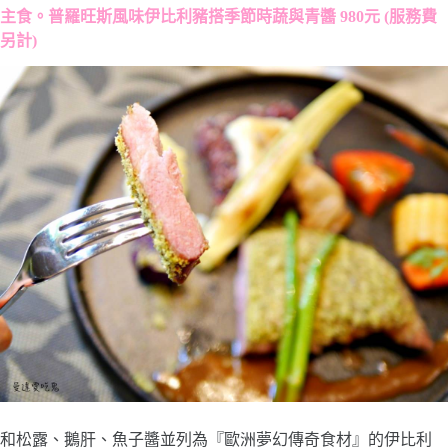
主食。普羅旺斯風味伊比利豬搭季節時蔬與青醬 980元 (服務費
另計)
和松露、鵝肝、魚子醬並列為『歐洲夢幻傳奇食材』的伊比利