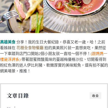
高雄美食
分享！我的生日大餐紀錄，恭喜又老一歲，哈！之前
看姊妹在
花樹全食物餐廳
拍的美美照片就一直想來吃，果然從
一下車踏到店門口開始2個小朋友就一直哇～個不停！
(跟媽媽一
樣是浮誇系)
帶著甜蜜微酸風味的蔓越梅優格沙拉、切開看得到
粉紅色澤的迷人伊比利豬、軟嫩厚實的美味鮭魚，還有拍不膩的
網美場景，推推！
文章目錄
收合