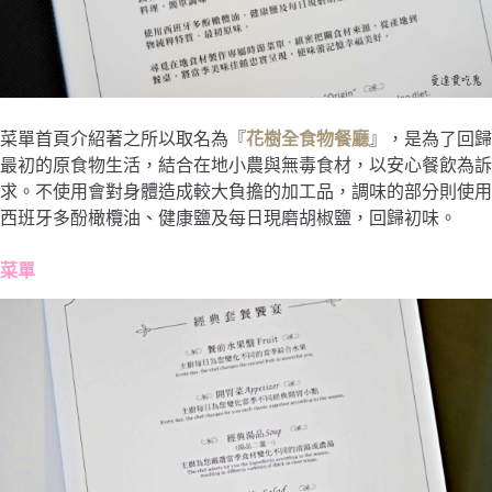
菜單首頁介紹著之所以取名為『
花樹全食物餐廳
』，是為了回歸
最初的原食物生活，結合在地小農與無毒食材，以安心餐飲為訴
求。不使用會對身體造成較大負擔的加工品，調味的部分則使用
西班牙多酚橄欖油、健康鹽及每日現磨胡椒鹽，回歸初味。
菜單