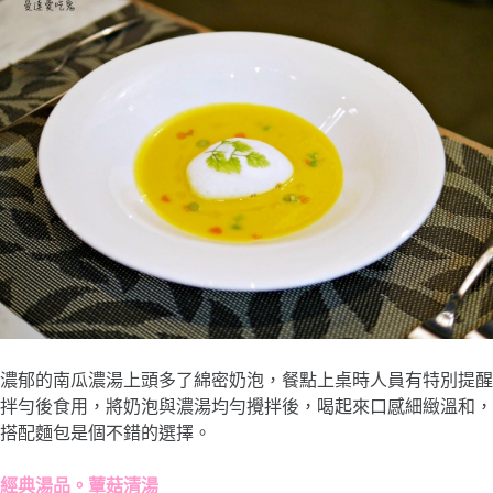
濃郁的南瓜濃湯上頭多了綿密奶泡，餐點上桌時人員有特別提醒
拌勻後食用，將奶泡與濃湯均勻攪拌後，喝起來口感細緻溫和，
搭配麵包是個不錯的選擇。
經典湯品。蕈菇清湯