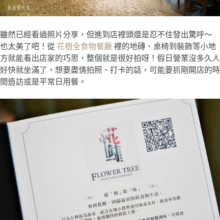
雖然已經看過照片分享，但進到店裡頭還是忍不住發出驚呼～
也太美了吧！從
花樹全食物餐廳
裡的地磚、桌椅到裝飾等小地
方就能看出店家的巧思，整個就是很好拍呀！假日營業沒多久人
好快就坐滿了，想要盡情拍照、打卡的話，可能要抓剛開店的時
間造訪或是平常日用餐。