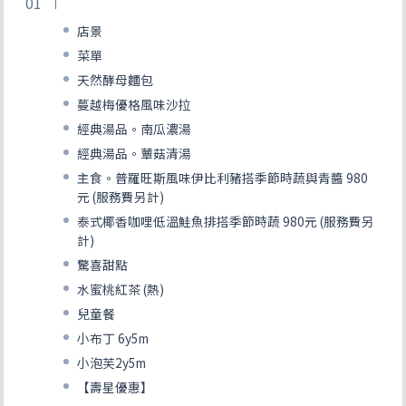
店景
菜單
天然酵母麵包
蔓越梅優格風味沙拉
經典湯品。南瓜濃湯
經典湯品。蕈菇清湯
主食。普羅旺斯風味伊比利豬搭季節時蔬與青醬 980
元 (服務費另計)
泰式椰香咖哩低溫鮭魚排搭季節時蔬 980元 (服務費另
計)
驚喜甜點
水蜜桃紅茶 (熱)
兒童餐
小布丁 6y5m
小泡芙2y5m
【壽星優惠】