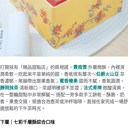
打開就有「精品甜點店」的既視感。
費南雪
外層微酥、內裡濕
潤柔軟，吃起來不是單純的甜，香氣很有層次～
伯爵火山豆
茶
香濃郁，尾韻帶出堅果香氣；
蜜香榛果
甜而不膩，香氣圓潤。
靜岡抹茶
清新順口，茶感明確卻不苦澀；
法式青檸
微酸清爽，
在一整輪甜點中非常解膩～ 搭配一旁多款手工餅乾，酥脆、奶
香、果香交錯，很適合泡壺茶或沖杯咖啡，直接在家完成一場舒
適放鬆的下午茶時光。
下層｜七彩千層酥綜合口味