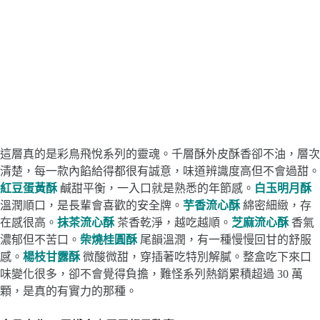
這層真的是彩鳥飛悅系列的靈魂。千層酥外皮酥香卻不油，層次
清楚，每一款內餡給得都很有誠意，味道辨識度高但不會過甜。
紅豆蛋黃酥
鹹甜平衡，一入口就是熟悉的年節感。
白玉明月酥
溫潤順口，是長輩會喜歡的安全牌。
芋香流心酥
綿密細緻，存
在感很高。
抹茶流心酥
茶香乾淨，越吃越順。
芝麻流心酥
香氣
濃郁但不苦口。
柴燒桂圓酥
尾韻溫潤，有一種慢慢回甘的舒服
感。
楊枝甘露酥
微酸微甜，穿插著吃特別解膩。整盒吃下來口
味變化很多，卻不會覺得負擔，難怪系列熱銷累積超過 30 萬
顆，是真的有實力的那種。