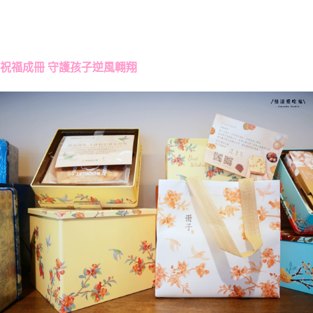
祝福成冊 守護孩子逆風翱翔