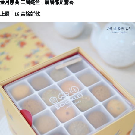
金月序曲 三層鐵盒｜層層都是驚喜
上層｜16 宮格餅乾