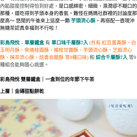
內餡甜度控制得恰到好處，
是口感綿密、細緻、濕潤卻不糊口的
那種，還吃得到芋頭本身的香氣，難怪在媽媽社群裡的討論度那
麼高～ 悠閒的午後來上這麼一顆
芋頭流心酥
，再搭配一壺現沖
無糖茶認真幸福到不行啦！
彩鳥飛悅 – 單層鐵盒
有
單口味千層酥7入
(共有 紅豆蛋黃酥、白
玉明月酥、柴燒桂圓酥、楊枝甘露酥、芋頭流心酥、芝麻流心
酥、抹茶流心酥、焙香烏龍酥 等8種口味)
和
綜合千層酥7入
等9
種組合能夠隨心挑選。
彩鳥飛悅 雙層鐵盒｜一盒到位的年節下午茶
上層｜金磚甜點餅乾