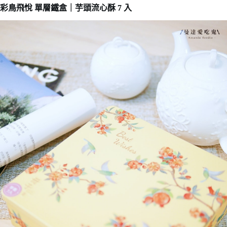
彩鳥飛悅 單層鐵盒｜芋頭流心酥 7 入