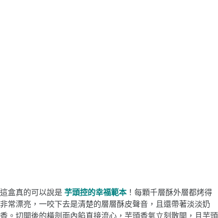
這盒真的可以說是
芋頭控的幸福範本
！每顆千層酥外層都烤得
非常漂亮，一咬下去是清楚的層層酥皮聲音，且還帶著淡淡奶
香。切開後的橫剖面內餡直接流心，芋頭香氣立刻散開，且芋頭