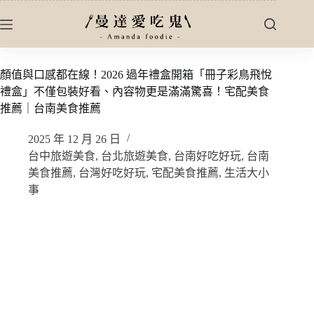
跳
至
主
要
顏值與口感都在線！2026 過年禮盒開箱「冊子彩鳥飛悅
內
禮盒」不僅包裝好看、內容物更是滿滿驚喜！宅配美食
容
推薦｜台南美食推薦
2025 年 12 月 26 日
台中旅遊美食
,
台北旅遊美食
,
台南好吃好玩
,
台南
美食推薦
,
台灣好吃好玩
,
宅配美食推薦
,
生活大小
事