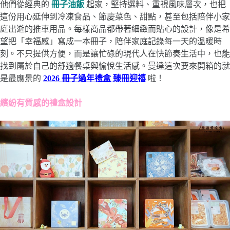
他們從經典的
冊子油飯
起家，堅持選料、重視風味層次，也把
這份用心延伸到冷凍食品、節慶菜色、甜點，甚至包括陪伴小家
庭出遊的推車用品。每樣商品都帶著細緻而貼心的設計，像是希
望把「幸福感」寫成一本冊子，陪伴家庭記錄每一天的溫暖時
刻。不只提供方便，而是讓忙碌的現代人在快節奏生活中，也能
找到屬於自己的舒適餐桌與愉悅生活感。曼達這次要來開箱的就
是最應景的
2026 冊子過年禮盒 臻冊迎禧
啦！
繽紛有質感的禮盒設計