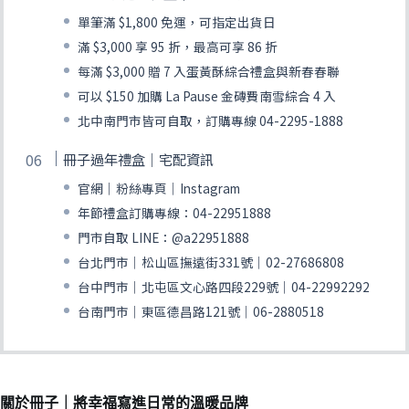
單筆滿 $1,800 免運，可指定出貨日
滿 $3,000 享 95 折，最高可享 86 折
每滿 $3,000 贈 7 入蛋黃酥綜合禮盒與新春春聯
可以 $150 加購 La Pause 金磚費南雪綜合 4 入
北中南門市皆可自取，訂購專線 04-2295-1888
冊子過年禮盒｜宅配資訊
官網｜粉絲專頁｜Instagram
年節禮盒訂購專線：04-22951888
門市自取 LINE：@a22951888
台北門市｜松山區撫遠街331號｜02-27686808
台中門市｜北屯區文心路四段229號｜04-22992292
台南門市｜東區德昌路121號｜06-2880518
關於冊子｜將幸福寫進日常的溫暖品牌