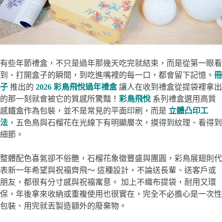
有些年節禮盒，不只是過年那幾天吃完就結束，而是從第一眼看
到、打開盒子的瞬間，到吃進嘴裡的每一口，都會留下記憶。
冊
子
推出的
2026 彩鳥飛悅過年禮盒
讓人在收到禮盒從提袋裡拿出
的那一刻就會被它的質感所驚豔！
彩鳥飛悅
系列禮盒選用高質
感鐵盒作為包裝，並不是常見的平面印刷，而是
立體凸印工
法
，五色鳥與石榴花在光線下有明顯層次，摸得到紋理、看得到
細節。
整體配色喜氣卻不俗艷，石榴花象徵豐盛與團圓，彩鳥展翅則代
表新一年希望與祝福齊飛～ 這種設計，不論送長輩、送客戶或
朋友，都很有分寸感與祝福寓意。 加上不織布提袋，耐用又環
保，年後拿來收納或重複使用也很實在，完全不必擔心是一次性
包裝、用完就丟製造額外的廢棄物。