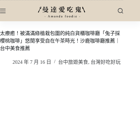
跳
至
主
要
太療癒！被滿滿綠植栽包圍的純白貨櫃咖啡廳「兔子採
內
櫻桃咖啡」悠閒享受自在午茶時光！沙鹿咖啡廳推薦｜
容
台中美食推薦
2024 年 7 月 16 日
台中旅遊美食
,
台灣好吃好玩