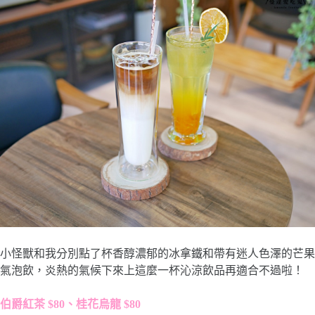
小怪獸和我分別點了杯香醇濃郁的冰拿鐵和帶有迷人色澤的芒果
氣泡飲，炎熱的氣候下來上這麼一杯沁涼飲品再適合不過啦！
伯爵紅茶 $80、桂花烏龍 $80