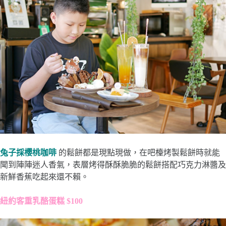
兔子採櫻桃咖啡
的鬆餅都是現點現做，在吧檯烤製鬆餅時就能
聞到陣陣迷人香氣，表層烤得酥酥脆脆的鬆餅搭配巧克力淋醬及
新鮮香蕉吃起來還不賴。
紐約客重乳酪蛋糕 $100