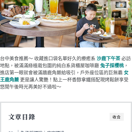
台中美食推薦～ 收藏進口袋名單好久的療癒系
沙鹿下午茶
必訪
地點，被滿滿綠植栽包圍的純白系貨櫃屋咖啡廳
兔子採櫻桃
，
進店第一眼就會被滿牆鹿角蕨給吸引，戶外座位區的巨無霸
女
王鹿角蕨
更是讓人驚艷！點上一杯香醇拿鐵搭配現烤鬆餅享受
悠閒午後時光再美好不過啦～
文章目錄
收合