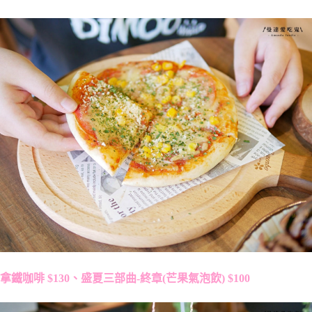
拿鐵咖啡 $130、盛夏三部曲-終章(芒果氣泡飲) $100