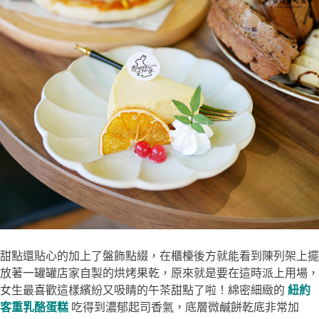
甜點還貼心的加上了盤飾點綴，在櫃檯後方就能看到陳列架上擺
放著一罐罐店家自製的烘烤果乾，原來就是要在這時派上用場，
女生最喜歡這樣繽紛又吸睛的午茶甜點了啦！綿密細緻的
紐約
客重乳酪蛋糕
吃得到濃郁起司香氣，底層微鹹餅乾底非常加