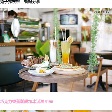
兔子採櫻桃｜餐點分享
巧克力香蕉鬆餅加冰淇淋 $190