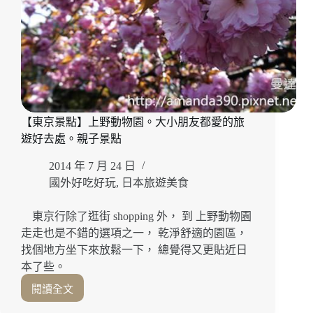
的
夢
幻
樂
園
完
整
攻
【東京景點】上野動物園。大小朋友都愛的旅
略！
遊好去處。親子景點
2014 年 7 月 24 日
國外好吃好玩
,
日本旅遊美食
東京行除了逛街 shopping 外， 到 上野動物園
走走也是不錯的選項之一， 乾淨舒適的園區，
找個地方坐下來放鬆一下， 總覺得又更貼近日
本了些。
閱讀全文
【東
京