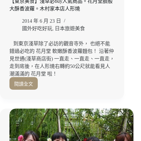
【東京美食】淺草必buy人氣商品。花月堂臉般
景
大酥香波蘿。木村家本店人形燒
點
2014 年 6 月 23 日
國外好吃好玩
,
日本旅遊美食
到東京淺草除了必訪的觀音寺外， 也絕不能
錯過必吃的 花月堂 軟嫩酥香波蘿麵包！ 沿著仲
見世通(淺草商店街) 一直走、一直走、一直走，
走到底後，在人形燒右轉約50公尺就能看見人
潮滿滿的 花月堂 啦！
閱讀全文
【東
京
美
食】
淺
草
必
buy
人