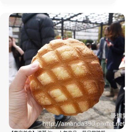
景
點】
上
野
動
物
園。
大
小
朋
友
都
愛
的
旅
遊
好
去
處。
親
子