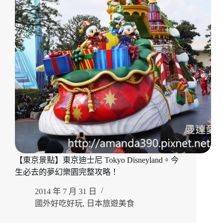
治
神
宮。
參
拜
人
氣
NO.1
神
社。
跟
著
在
地
人
【東京景點】東京迪士尼 Tokyo Disneyland。今
朝
聖
生必去的夢幻樂園完整攻略！
啦！
2014 年 7 月 31 日
國外好吃好玩
,
日本旅遊美食