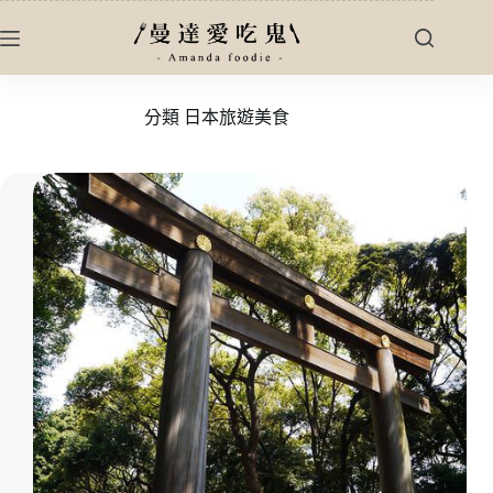
跳
至
主
要
分類
日本旅遊美食
內
容