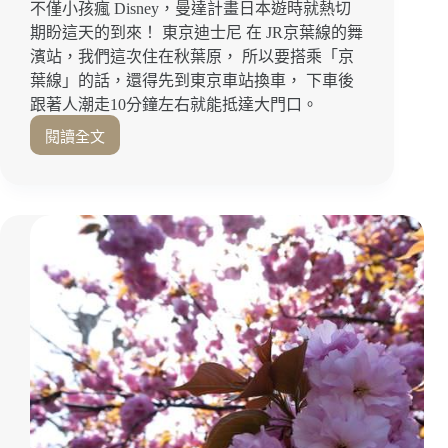
不僅小孩瘋 Disney，曼達計畫日本遊時就熱切
期盼這天的到來！ 東京迪士尼 在 JR京葉線的舞
濱站，我們這次住在秋葉原， 所以要搭乘「京
葉線」的話，還得先到東京車站換車， 下車後
跟著人潮走10分鐘左右就能抵達大門口。
閱讀全文
【東
京
景
點】
東
京
迪
士
尼
Tokyo
Disneyland。
今
生
必
去