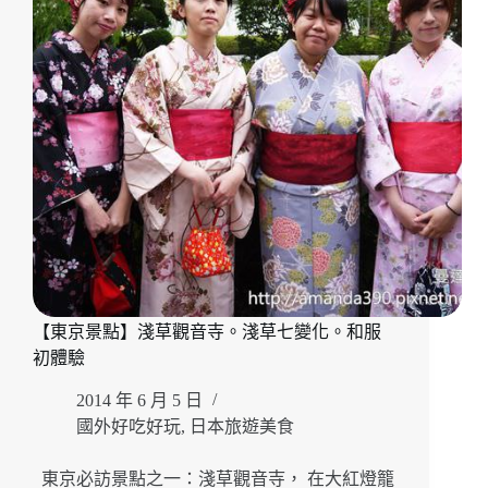
氣
商
品。
花
月
堂
臉
般
大
酥
香
波
蘿。
木
【東京景點】淺草觀音寺。淺草七變化。和服
村
家
初體驗
本
2014 年 6 月 5 日
店
人
國外好吃好玩
,
日本旅遊美食
形
燒
東京必訪景點之一：淺草觀音寺， 在大紅燈籠