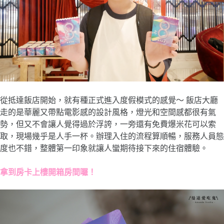
從抵達飯店開始，就有種正式進入度假模式的感覺～ 飯店大廳
走的是華麗又帶點電影感的設計風格，燈光和空間感都很有氣
勢，但又不會讓人覺得過於浮誇，一旁還有免費爆米花可以索
取，現場幾乎是人手一杯。辦理入住的流程算順暢，服務人員態
度也不錯，整體第一印象就讓人蠻期待接下來的住宿體驗。
拿到房卡上樓開箱房間囉！