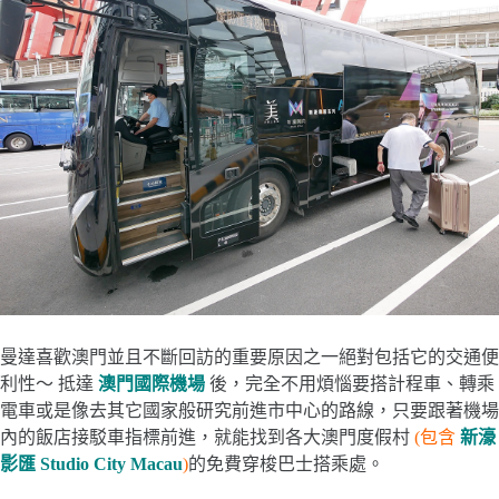
曼達喜歡澳門並且不斷回訪的重要原因之一絕對包括它的交通便
利性～ 抵達
澳門國際機場
後，完全不用煩惱要搭計程車、轉乘
電車或是像去其它國家般研究前進市中心的路線，只要跟著機場
內的飯店接駁車指標前進，就能找到各大澳門度假村
(包含
新濠
影匯
Studio City Macau
)
的免費穿梭巴士搭乘處。