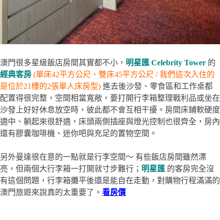
澳門很多星級飯店房間其實都不小，
明星匯 Celebrity Tower
的
經典客房
(單床42平方公尺、雙床45平方公尺 / 我們這次入住的
是位於21樓的2張單人床房型)
進去後沙發、零食區和工作桌都
配置得很完整，空間相當寬敞，要打開行李箱整理戰利品或坐在
沙發上好好休息放空時，彼此都不會互相干擾。房間床鋪軟硬度
適中、躺起來很舒適，床頭兩側插座與燈光控制也很齊全，房內
還有膠囊咖啡機、迷你吧與充足的置物空間。
另外曼達很在意的一點就是行李空間～ 有些飯店房間雖然漂
亮，但兩個大行李箱一打開就寸步難行；
明星匯
的客房完全沒
有這個問題，行李箱攤平後還是能自在走動，對購物行程滿滿的
澳門旅遊來說真的太重要了。
看房價