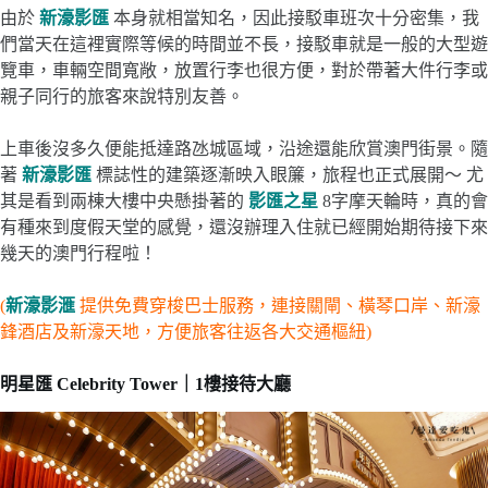
由於
新濠影匯
本身就相當知名，因此接駁車班次十分密集，我
們當天在這裡實際等候的時間並不長，接駁車就是一般的大型遊
覽車，車輛空間寬敞，放置行李也很方便，對於帶著大件行李或
親子同行的旅客來說特別友善。
上車後沒多久便能抵達路氹城區域，沿途還能欣賞澳門街景。隨
著
新濠影匯
標誌性的建築逐漸映入眼簾，旅程也正式展開～ 尤
其是看到兩棟大樓中央懸掛著的
影匯之星
8字摩天輪時，真的會
有種來到度假天堂的感覺，還沒辦理入住就已經開始期待接下來
幾天的澳門行程啦！
(
新濠影滙
提供免費穿梭巴士服務，連接關閘、橫琴口岸、新濠
鋒酒店及新濠天地，方便旅客往返各大交通樞紐)
明星匯 Celebrity Tower｜1樓接待大廳