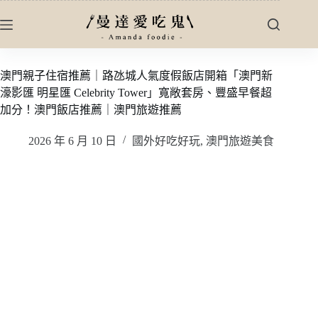
跳
至
主
要
澳門親子住宿推薦｜路氹城人氣度假飯店開箱「澳門新
內
濠影匯 明星匯 Celebrity Tower」寬敞套房、豐盛早餐超
容
加分！澳門飯店推薦｜澳門旅遊推薦
2026 年 6 月 10 日
國外好吃好玩
,
澳門旅遊美食