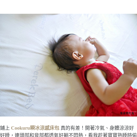
鋪上
Cookuru瞬冰涼感床包
真的有差！開著冷氣、身體涼涼好
好睡，連頭部和背部都透氣好躺不悶熱，看我趁著寶寶熟睡時偷