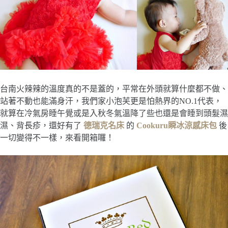
台南火辣辣的溫度真的不是蓋的，平常在外頭就算什麼都不做、
站著不動也能滿身汗，我們家小泡芙更是怕熱界的NO.1代表，
就算在冷氣房睡午覺或是入秋冬氣溫降了些也還是會睡到頭髮濕
濕、背長疹，還好有了
德瑞克名床
的
Cookuru瞬冰涼感床包
後
一切變得不一樣，來看開箱囉！