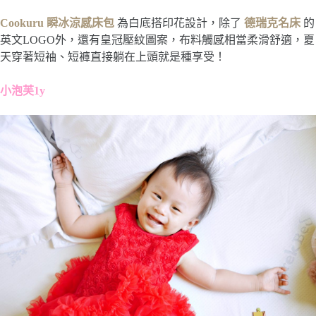
Cookuru 瞬冰涼感床包
為白底搭印花設計，除了
德瑞克名床
的
英文LOGO外，還有皇冠壓紋圖案，布料觸感相當柔滑舒適，夏
天穿著短袖、短褲直接躺在上頭就是種享受！
小泡芙1y