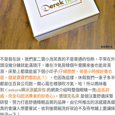
不是我在說，我們家二寶小泡芙真的不是普通的怕熱，平常在外
頭沒幾分鐘就能滿頭汗，連在冷氣房睡個午覺醒來後也能背濕
濕，床墊上都還能留下個小印子
(仔細想想，哥哥小時候好像也
是，還是寶寶們都如此？）
，也因為這樣，休假我們一家子多半
都是往百貨公司跑，開心窩在裡頭
吹冷氣，哈！所以媽咪看
到
Cookuru瞬冰涼感床包
的網頁介紹時整個眼睛一亮
(品名好
威，完全勾起消費者的好奇心)
，
德瑞克名床
是個注重舒適床墊
研發、努力打造舒適睡眠品質的品牌，由它所推出的涼感寢具還
真的會讓人想要嘗試，收到後開箱洗好就迫不及待地鋪上要讓妹
妹涼一下！