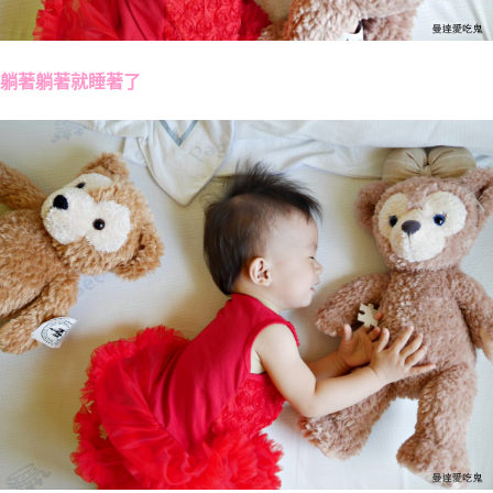
躺著躺著就睡著了