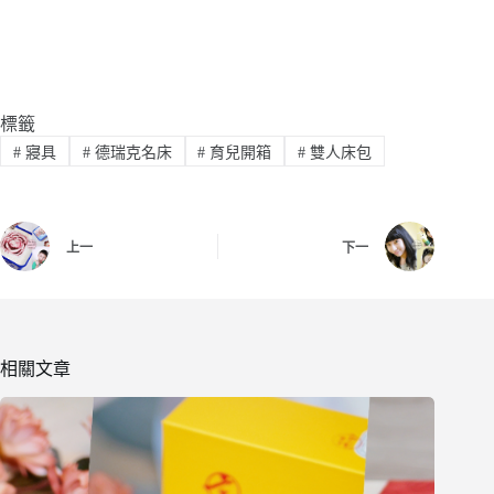
標籤
#
寢具
#
德瑞克名床
#
育兒開箱
#
雙人床包
上一
下一
相關文章