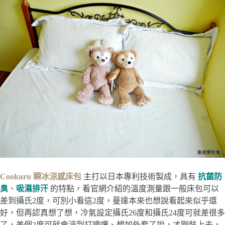
Cookuru 瞬冰涼感床包
主打以日本專利技術製成，具有
抗菌防
臭
、
吸濕排汗
的特點，看官網介紹的溫度測量跟一般床包可以
差到攝氏2度，可別小看這2度，曼達本來也想說看起來似乎還
好，但再認真想了想，冷氣設定攝氏26度和攝氏24度可就差很多
了，差個2度可就會涼到打噴嚏、想加外套了說，才剛裝上去，