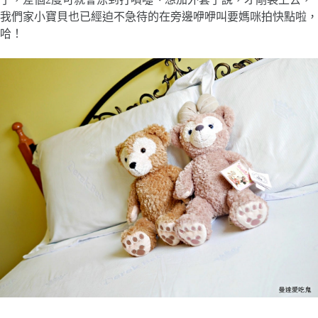
我們家小寶貝也已經迫不急待的在旁邊咿咿叫要媽咪拍快點啦，
哈！