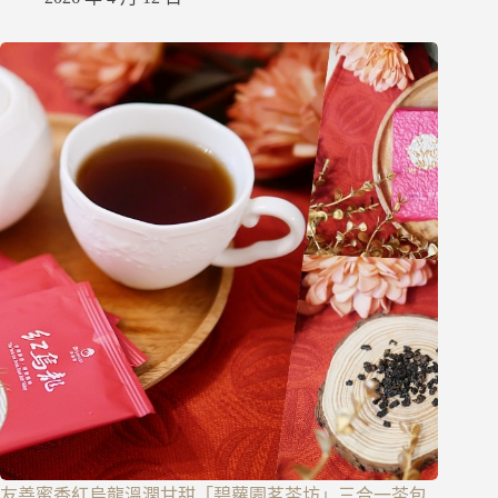
友善蜜香紅烏龍溫潤甘甜「碧蘿園茗茶坊」三合一茶包