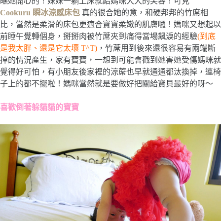
瞧她開心的！妹妹一躺上床就給媽咪大大的笑容！可見
Cookuru 瞬冰涼感床包
真的很合她的意，和硬邦邦的竹席相
比，當然是柔滑的床包更適合寶寶柔嫩的肌膚囉！媽咪又想起以
前睡午覺轉個身，掰掰肉被竹蓆夾到痛得當場飆淚的經驗
(到底
是我太胖、還是它太壞 T^T)
，竹蓆用到後來還很容易有兩端斷
掉的情況產生，家有寶寶，一想到可能會戳到她害她受傷媽咪就
覺得好可怕，有小朋友後家裡的涼蓆也早就通通都汰換掉，連椅
子上的都不擺啦！媽咪當然就是要做好把關給寶貝最好的呀～
喜歡倒著躲貓貓的寶寶