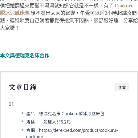
偷把她翻過來頭髮不濕濕就知道它就是不一樣，有了
Cookuru
瞬冰涼感床包
後不發出太大的聲響，午覺可以睡2小時起跳沒問
題，連媽咪我自己躺著都覺得透氣不悶熱，很舒服好睡，分享給
大家囉！
本文與德瑞克名床合作
文章目錄
收合
產品：德瑞克名床 Cookuru瞬冰涼感床包
規格：一般雙人5*6.2尺
官網：https://derekbed.com/product/cookuru-
package