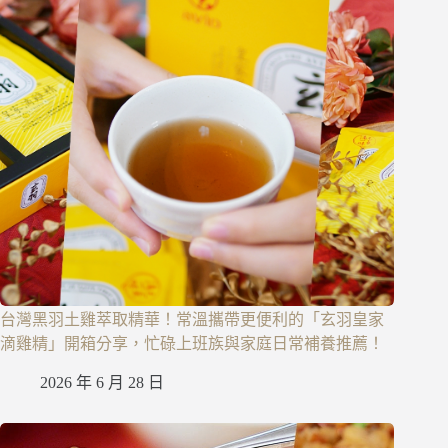
台灣黑羽土雞萃取精華！常溫攜帶更便利的「玄羽皇家
滴雞精」開箱分享，忙碌上班族與家庭日常補養推薦！
2026 年 6 月 28 日