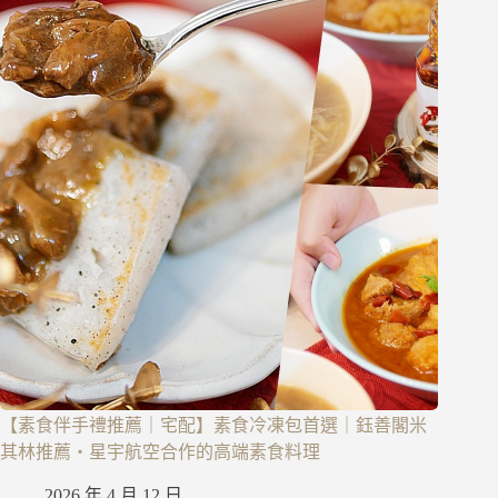
【素食伴手禮推薦｜宅配】素食冷凍包首選｜鈺善閣米
其林推薦・星宇航空合作的高端素食料理
2026 年 4 月 12 日