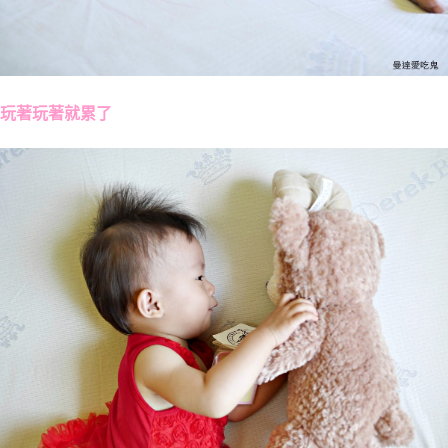
玩著玩著就累了