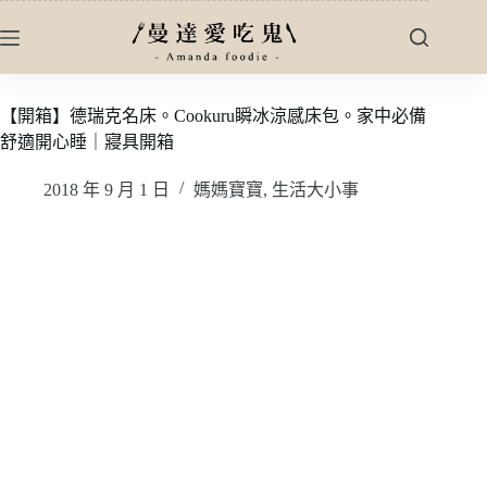
跳
至
主
要
【開箱】德瑞克名床。Cookuru瞬冰涼感床包。家中必備
內
舒適開心睡｜寢具開箱
容
2018 年 9 月 1 日
媽媽寶寶
,
生活大小事