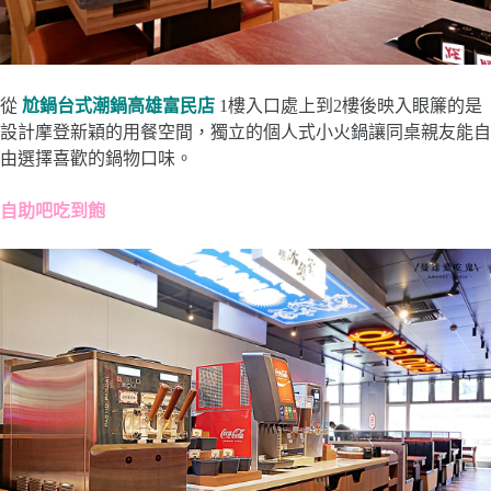
從
尬鍋台式潮鍋高雄富民店
1樓入口處上到2樓後映入眼簾的是
設計摩登新穎的用餐空間，獨立的個人式小火鍋讓同桌親友能自
由選擇喜歡的鍋物口味。
自助吧吃到飽