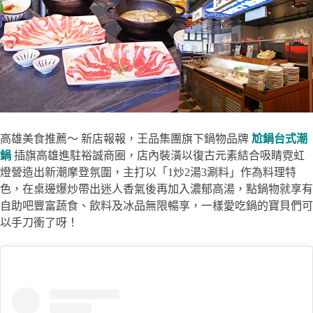
高雄美食推薦～ 新店報報，王品集團旗下鍋物品牌
尬鍋台式潮
鍋
插旗高雄進駐裕誠商圈，店內裝潢以復古元素結合吸睛霓虹
燈營造出新潮摩登氛圍，主打以「1炒2湯3涮料」作為料理特
色，在桌邊爆炒帶出迷人香氣後再加入濃郁高湯，點鍋物就享有
自助吧豐富蔬食、飲料及冰品無限暢享，一樣愛吃鍋的寶貝們可
以手刀衝了呀！