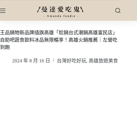
跳
至
主
要
王品鍋物新品牌插旗高雄「尬鍋台式潮鍋高雄富民店」
內
自助吧蔬食飲料冰品無限暢享！高雄火鍋推薦｜左營吃
容
到飽
2024 年 8 月 16 日
台灣好吃好玩
,
高雄旅遊美食