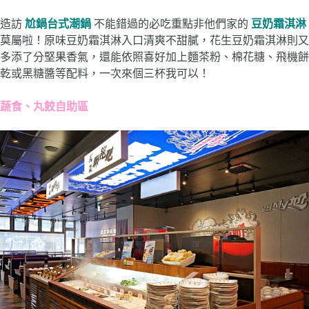
造訪
尬鍋台式潮鍋
不能錯過的必吃重點非他們家的
豆奶霜淇淋
莫屬啦！原味豆奶霜淇淋入口清爽不甜膩，花生豆奶霜淇淋則又
多添了分堅果香氣，還能依照喜好加上麵茶粉、棉花糖、飛機餅
乾或黑糖醬等配料，一次來個三杯我可以！
蔬食、丸餃自助區