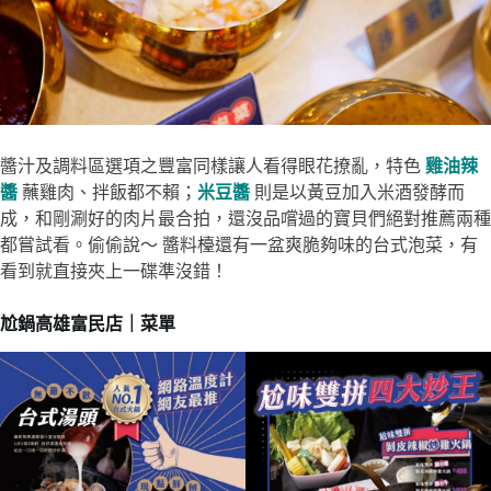
醬汁及調料區選項之豐富同樣讓人看得眼花撩亂，特色
雞油辣
醬
蘸雞肉、拌飯都不賴；
米豆醬
則是以黃豆加入米酒發酵而
成，和剛涮好的肉片最合拍，還沒品嚐過的寶貝們絕對推薦兩種
都嘗試看。偷偷說～ 醬料檯還有一盆爽脆夠味的台式泡菜，有
看到就直接夾上一碟準沒錯！
尬鍋高雄富民店｜菜單