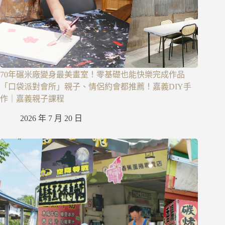
70年碾米廠變身最美畫室！零基礎也能快樂完成作品
「口袋派對會所」親子、情侶約會都推薦！嘉義DIY手
作｜嘉義親子課程
2026 年 7 月 20 日