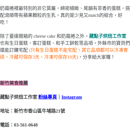
奶霜捲裡最特別的非它莫屬，綿密細緻、尾韻有茶香的蛋糕，搭
配滑順帶有蘋果顆粒的生乳，真的是少見又match的組合，好
吃！
除了曼達開箱的 cheese cake 和奶霜捲之外，
藏點子烘焙工作室
也有生日蛋糕、客訂蛋糕、和手工餅乾等品項，外縣市的寶貝們
還能訂購宅配
(只有生日蛋糕不能宅配，其它品項都可以冷凍寄
送，冷藏可保存3天、冷凍可保存10天)
，分享給大家囉！
新竹美食推薦
藏點子烘焙工作室
粉絲專頁
｜
Instagram
地址：新竹市香山區牛埔路21號
電話：03-561-0648