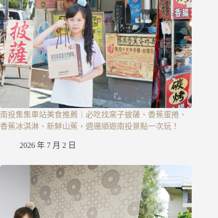
南投集集車站美食推薦｜必吃找窯子披薩、香蕉蛋捲、
香蕉冰淇淋、新鮮山蕉，週邊順遊南投景點一次玩！
2026 年 7 月 2 日