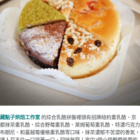
藏點子烘焙工作室
的綜合乳酪拼盤裡頭有招牌紐約重乳酪、京
都抹茶重乳酪、綜合野莓重乳酪、萊姆葡萄重乳酪、特濃巧克力
布朗尼、和蔓越莓優格重乳酪等口味，抹茶濃郁不苦澀的香氣，
讓人忍不住一口接著一口，回味無窮！家中2個小怪獸們最愛的