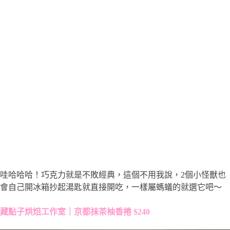
哇哈哈哈！巧克力就是不敗經典，這個不用我說，2個小怪獸也
會自己開冰箱抄起湯匙就直接開吃，一樣屬螞蟻的就選它吧～
藏點子烘焙工作室｜京都抹茶柚香捲 $240