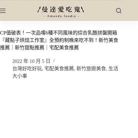
跳
至
主
要
CP值破表！一次品嚐6種不同風味的綜合乳酪拼盤開箱
內
『藏點子烘焙工作室』全預約制晚來吃不到！新竹美食
容
推薦｜新竹甜點推薦｜宅配美食推薦
2022 年 10 月 5 日
台灣好吃好玩
,
宅配美食推薦
,
新竹旅遊美食
,
生活
大小事