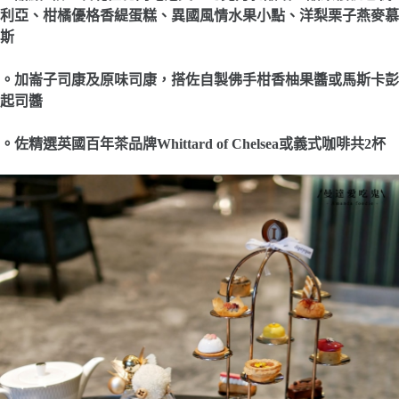
利亞、柑橘優格香緹蛋糕、異國風情水果小點、洋梨栗子燕麥慕
斯
。加崙子司康及原味司康，搭佐自製佛手柑香柚果醬或馬斯卡彭
起司醬
。
佐精選英國百年茶品牌
Whittard of Chelsea
或義式咖啡共
2
杯