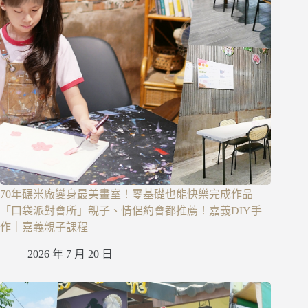
70年碾米廠變身最美畫室！零基礎也能快樂完成作品
「口袋派對會所」親子、情侶約會都推薦！嘉義DIY手
作｜嘉義親子課程
2026 年 7 月 20 日