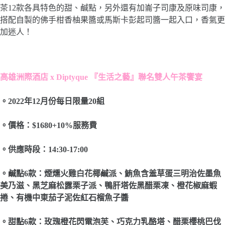
茶12款各具特色的甜、鹹點，另外還有加崙子司康及原味司康，
搭配自製的佛手柑香柚果醬或馬斯卡彭起司醬一起入口，香氣更
加迷人！
高雄洲際酒店 x Diptyque 『生活之藝』聯名雙人午茶饗宴
。2022年12月份每日限量20組
。價格：$1680+10%服務費
。供應時段：14:30-17:00
。鹹點6款：煙燻火雞白花椰鹹派、鮪魚含羞草蛋三明治佐墨魚
美乃滋、黑芝麻松露栗子派、鴨肝塔佐黑醋栗凍、橙花椒麻蝦
捲、有機中東茄子泥佐紅石榴魚子醬
。甜點6款：玫瑰橙花閃電泡芙、巧克力乳酪塔、醋栗櫻桃巴伐