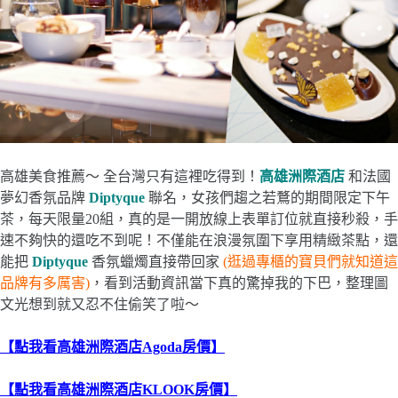
高雄美食推薦～ 全台灣只有這裡吃得到！
高雄洲際酒店
和法國
夢幻香氛品牌
Diptyque
聯名，女孩們趨之若鶩的期間限定下午
茶，每天限量20組，真的是一開放線上表單訂位就直接秒殺，手
速不夠快的還吃不到呢！不僅能在浪漫氛圍下享用精緻茶點，還
能把
Diptyque
香氛蠟燭直接帶回家
(逛過專櫃的寶貝們就知道這
品牌有多厲害)
，看到活動資訊當下真的驚掉我的下巴，整理圖
文光想到就又忍不住偷笑了啦～
【點我看高雄洲際酒店Agoda房價】
【點我看高雄洲際酒店KLOOK房價】