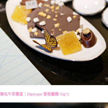
聯名午茶饗宴｜Diptyque 香氛蠟燭 35g*2