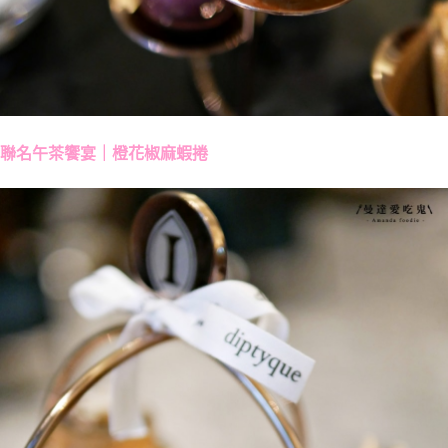
聯名午茶饗宴｜橙花椒麻蝦捲