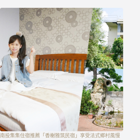
南投集集住宿推薦「香榭雅筑民宿」享受法式鄉村風慢