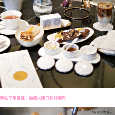
聯名午茶饗宴｜煙燻火雞白花椰鹹派