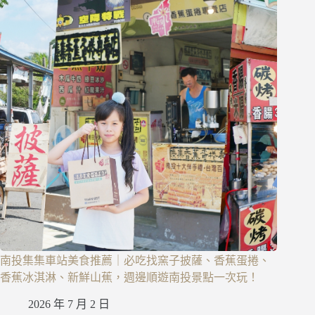
南投集集車站美食推薦｜必吃找窯子披薩、香蕉蛋捲、
香蕉冰淇淋、新鮮山蕉，週邊順遊南投景點一次玩！
2026 年 7 月 2 日