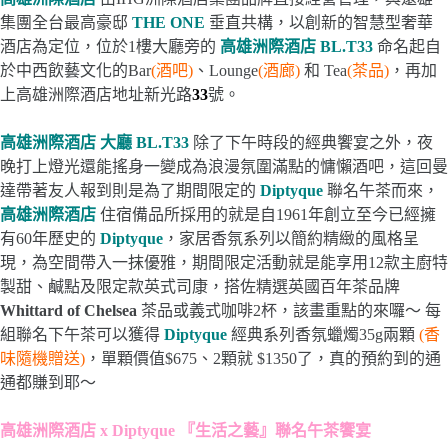
集團全台最高豪邸
THE ONE
垂直共構，以創新的智慧型奢華
酒店為定位，位於1樓大廳旁的
高雄洲際酒店 BL.T33
命名起自
於中西飲藝文化的Bar
(酒吧)
、Lounge
(酒廊)
和 Tea
(茶品)
，再加
上高雄洲際酒店地址新光路
33
號。
高雄洲際酒店 大廳 BL.T33
除了下午時段的經典饗宴之外，夜
晚打上燈光還能搖身一變成為浪漫氛圍滿點的慵懶酒吧，這回曼
達帶著友人報到則是為了期間限定的
Diptyque
聯名午茶而來，
高雄洲際酒店
住宿備品所採用的就是自1961年創立至今已經擁
有60年歷史的
Diptyque
，家居香氛系列以簡約精緻的風格呈
現，為空間帶入一抹優雅，期間限定活動就是能享用1
2
款主廚特
製甜、鹹點及限定款英式司康，搭佐精選英國百年茶品牌
Whittard of Chelsea
茶品
或義式咖啡
2
杯，該畫重點的來囉～ 每
組聯名下午茶可以獲得
Diptyque
經典系列香氛蠟燭35g兩顆
(香
味隨機贈送)
，單顆價值$675、2顆就 $1350了，真的預約到的通
通都賺到耶～
高雄洲際酒店 x Diptyque 『生活之藝』聯名午茶饗宴