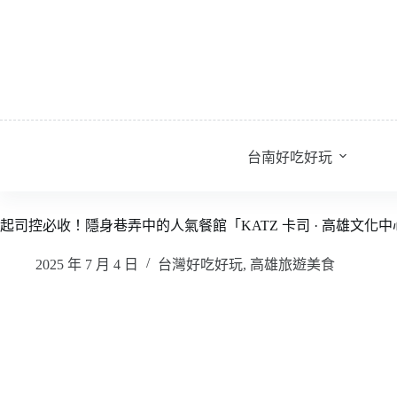
跳
至
主
要
內
容
台南好吃好玩
起司控必收！隱身巷弄中的人氣餐館「KATZ 卡司 · 高雄文
2025 年 7 月 4 日
台灣好吃好玩
,
高雄旅遊美食