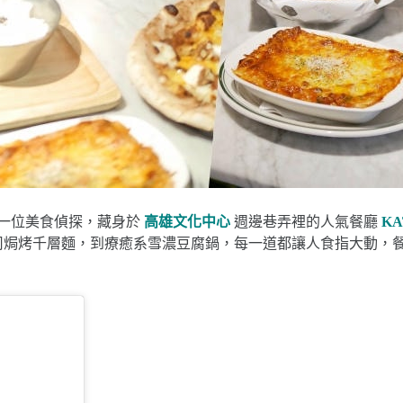
為一位美食偵探，藏身於
高雄文化中心
週邊巷弄裡的人氣餐廳
K
司焗烤千層麵，到療癒系雪濃豆腐鍋，每一道都讓人食指大動，