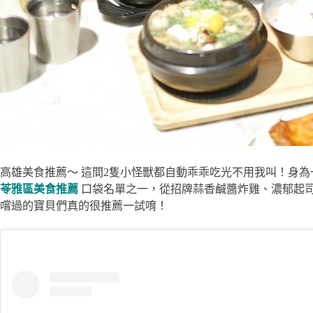
高雄美食推薦～ 這間2隻小怪獸都自動乖乖吃光不用我叫！身
苓雅區美食推薦
口袋名單之一，從招牌蒜香鹹醬炸雞、濃郁起
嚐過的寶貝們真的很推薦一試唷！