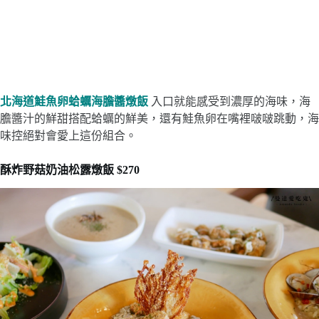
北海道鮭魚卵蛤蠣海膽醬燉飯
入口就能感受到濃厚的海味，海
膽醬汁的鮮甜搭配蛤蠣的鮮美，還有鮭魚卵在嘴裡啵啵跳動，海
味控絕對會愛上這份組合。
酥炸野菇奶油松露燉飯 $270