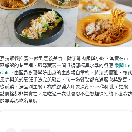
嘉義聚餐推薦～ 說到嘉義美食，除了雞肉飯與小吃，其實在市
區靜謐的巷弄裡，還隱藏著一間低調卻極具水準的餐廳
樂閣 Le
Gate
。由藍帶廚藝學院出身的主廚親自掌杓，將法式優雅、義式
風情與美式烹飪手法完美融合，每一道餐點都充滿層次與驚喜，
從前菜、湯品到主餐，樣樣都讓人印象深刻～ 不僅如此，連餐
點價格都非常實在，是吃過一次就會忍不住想趕快預約下趟造訪
的嘉義必吃名單喔！