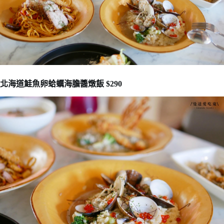
北海道鮭魚卵蛤蠣海膽醬燉飯 $290