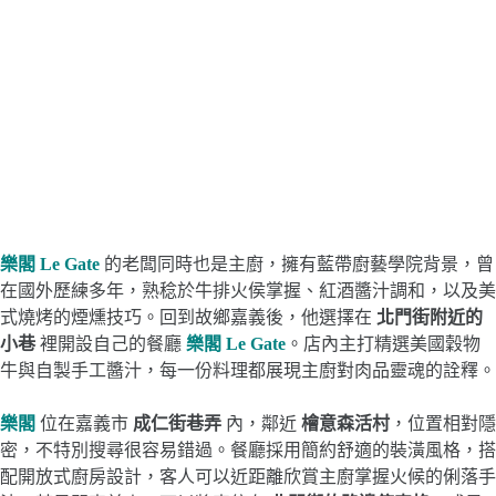
樂閣 Le Gate
的老闆同時也是主廚，擁有藍帶廚藝學院背景，曾
在國外歷練多年，熟稔於牛排火侯掌握、紅酒醬汁調和，以及美
式燒烤的煙燻技巧。回到故鄉嘉義後，他選擇在
北門街附近的
小巷
裡開設自己的餐廳
樂閣 Le Gate
。店內主打精選美國穀物
牛與自製手工醬汁，每一份料理都展現主廚對肉品靈魂的詮釋。
樂閣
位在嘉義市
成仁街巷弄
內，鄰近
檜意森活村
，位置相對隱
密，不特別搜尋很容易錯過。餐廳採用簡約舒適的裝潢風格，搭
配開放式廚房設計，客人可以近距離欣賞主廚掌握火候的俐落手