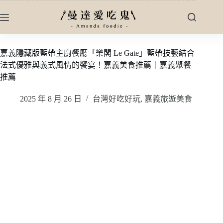
跳
至
主
要
嘉義隱藏版藍帶主廚餐廳「樂閣 Le Gate」藍帶技藝結合
內
法式優雅與義式風情的饗宴！嘉義美食推薦｜嘉義聚餐
容
推薦
2025 年 8 月 26 日
台灣好吃好玩
,
嘉義旅遊美食