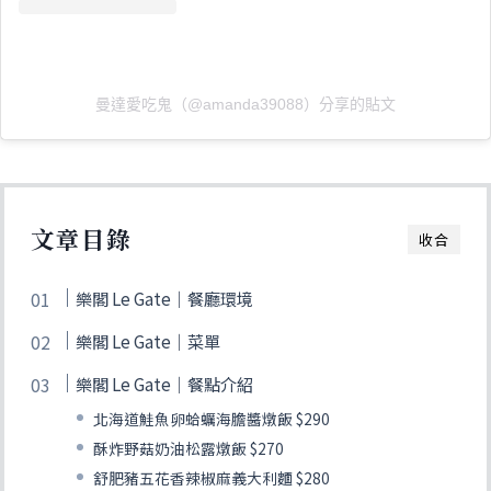
曼達愛吃鬼（@amanda39088）分享的貼文
文章目錄
收合
樂閣 Le Gate｜餐廳環境
樂閣 Le Gate｜菜單
樂閣 Le Gate｜餐點介紹
北海道鮭魚卵蛤蠣海膽醬燉飯 $290
酥炸野菇奶油松露燉飯 $270
舒肥豬五花香辣椒麻義大利麵 $280