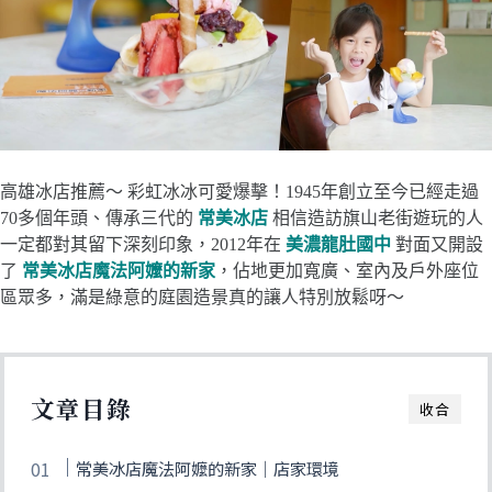
高雄冰店推薦～ 彩虹冰冰可愛爆擊！1945年創立至今已經走過
70多個年頭、傳承三代的
常美冰店
相信造訪旗山老街遊玩的人
一定都對其留下深刻印象，2012年在
美濃龍肚國中
對面又開設
了
常美冰店魔法阿嬤的新家
，佔地更加寬廣、室內及戶外座位
區眾多，滿是綠意的庭園造景真的讓人特別放鬆呀～
文章目錄
收合
常美冰店魔法阿嬤的新家｜店家環境