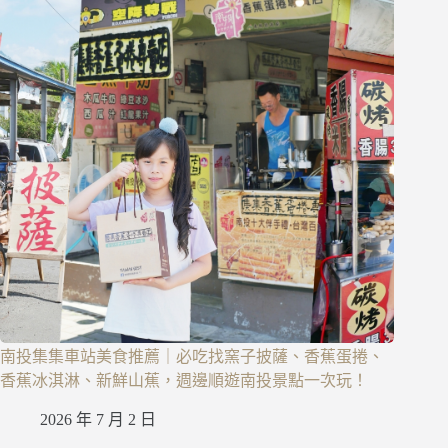
南投集集車站美食推薦｜必吃找窯子披薩、香蕉蛋捲、
香蕉冰淇淋、新鮮山蕉，週邊順遊南投景點一次玩！
2026 年 7 月 2 日