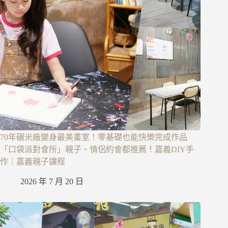
70年碾米廠變身最美畫室！零基礎也能快樂完成作品
「口袋派對會所」親子、情侶約會都推薦！嘉義DIY手
作｜嘉義親子課程
2026 年 7 月 20 日