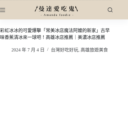
跳
至
主
要
彩虹冰冰的可愛爆擊「常美冰店魔法阿嬤的新家」古早
內
味香蕉清冰來一球吧！高雄冰店推薦｜美濃冰店推薦
容
2024 年 7 月 4 日
台灣好吃好玩
,
高雄旅遊美食