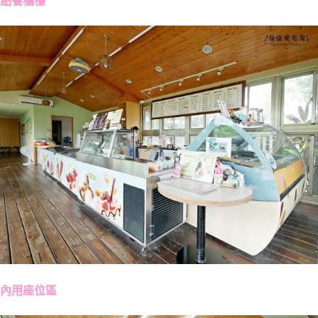
點餐櫃檯
內用座位區