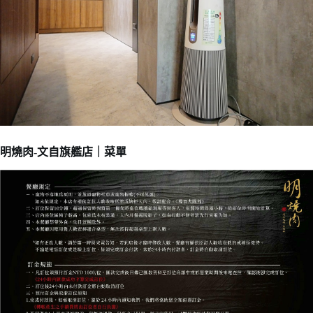
明燒肉-文自旗艦店｜菜單