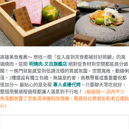
高雄美食推薦～ 想找一間「從入座到完食都被好好照顧」的高
端燒肉，這間
明燒肉-文自旗艦店
絕對從食材到空間都能高分過
關！一進門就能感受到低調沈穩的質感氛圍，空間寬敞、動線俐
落，2樓還設有獨立包廂，無論是約會、商務聚餐或重要慶祝都
很加分～ 最貼心的是全程
專人桌邊代烤
，只要聊天等吃就好，
整個用餐過程過程都讓人滿意到不行啦！
(偷偷說～ 店內不少
角落都放置了空氣清淨機和除濕機，簡直就比男朋友和老公還貼
心)