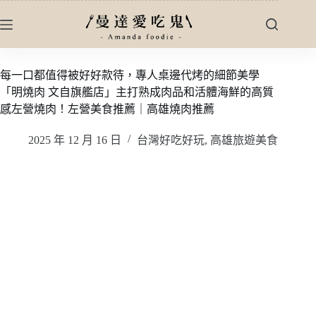
跳
至
主
要
每一口都值得被好好款待，專人桌邊代烤的細節美學
內
「明燒肉 文自旗艦店」主打熟成肉品和活體海鮮的高質
容
感左營燒肉！左營美食推薦｜高雄燒肉推薦
2025 年 12 月 16 日
台灣好吃好玩
,
高雄旅遊美食