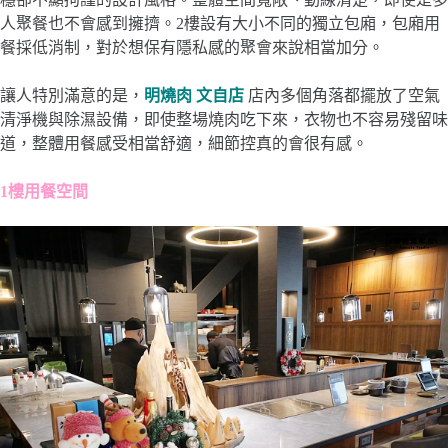
人聚餐也不會感到擁擠。2樓設有大小不同的獨立包廂，包廂用
餐採低消制，對於想保有隱私感的聚會來說相當加分。
讓人特別滿意的是，
明燒肉 文自店
店內多個角落都擺放了空氣
清淨機與除濕設備，即使整場燒肉吃下來，衣物也不容易殘留味
道，整體用餐感受相當舒適，細節控真的會很有感。
1樓用餐空間