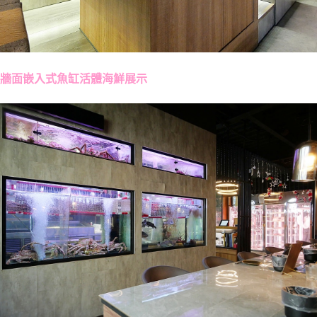
牆面嵌入式魚缸活體海鮮展示