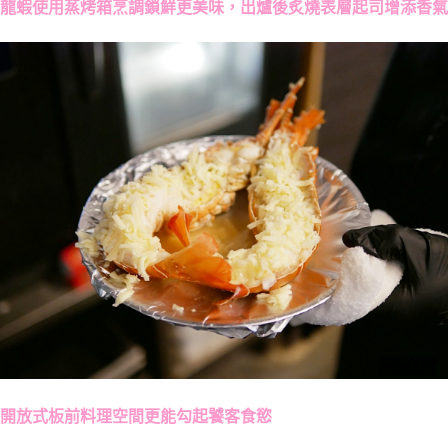
龍蝦使用蒸烤箱烹調鎖鮮更美味，出爐後炙燒表層起司增添香氣
開放式板前料理空間更能勾起饕客食慾