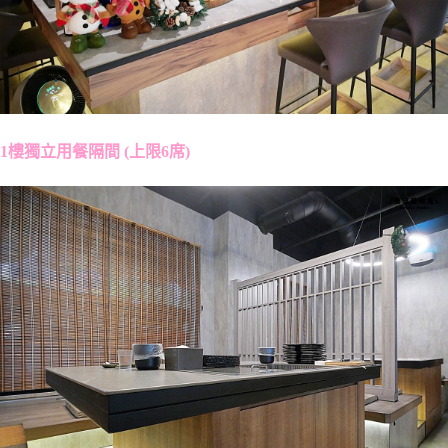
1樓獨立用餐隔間 (上限6席)