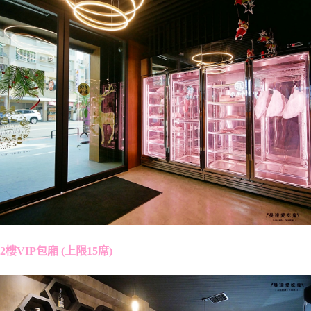
2樓VIP包廂 (上限15席)