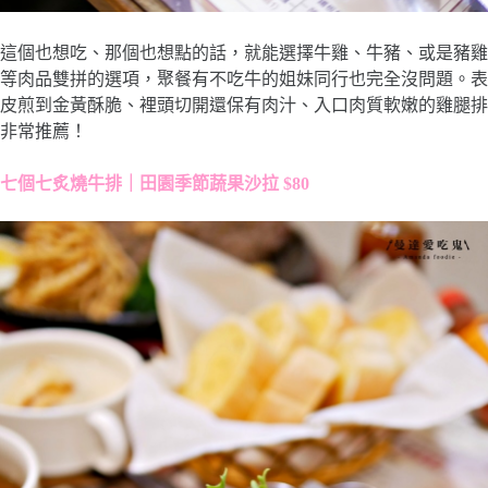
這個也想吃、那個也想點的話，就能選擇牛雞、牛豬、或是豬雞
等肉品雙拼的選項，聚餐有不吃牛的姐妹同行也完全沒問題。表
皮煎到金黃酥脆、裡頭切開還保有肉汁、入口肉質軟嫩的雞腿排
非常推薦！
七個七炙燒牛排｜田園季節蔬果沙拉 $80