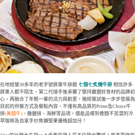
在地經營30多年的老字號屏東牛排館
七個七炙燒牛排
相信許多
屏東人都不陌生，第二代接手後承襲了堅持嚴選好食材的品牌初
心，再融合了年輕一輩的活力與創意，幾經嘗試後一步步發展為
目前的供餐方式及餐點內容，不僅有高品質的Prime及Choice牛
排
(美國牛)
、雞腿排、海鮮等品項，還能品嚐到香醇不苦澀的冷
萃咖啡及自家手炒焦糖堅果優格超加分！