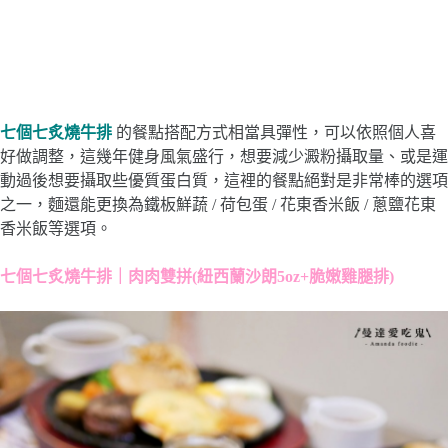
七個七炙燒牛排
的餐點搭配方式相當具彈性，可以依照個人喜
好做調整，這幾年健身風氣盛行，想要減少澱粉攝取量、或是運
動過後想要攝取些優質蛋白質，這裡的餐點絕對是非常棒的選項
之一，麵還能更換為鐵板鮮蔬 / 荷包蛋 / 花東香米飯 / 蔥鹽花東
香米飯等選項。
七個七炙燒牛排｜肉肉雙拼(紐西蘭沙朗5oz+脆嫩雞腿排)