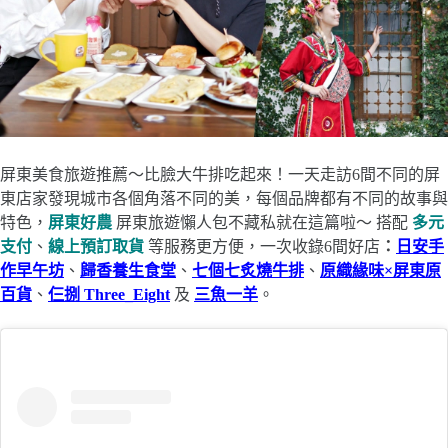
屏東美食旅遊推薦～比臉大牛排吃起來！一天走訪6間不同的屏
東店家發現城市各個角落不同的美，每個品牌都有不同的故事與
特色，
屏東好農
屏東旅遊懶人包不藏私就在這篇啦～ 搭配
多元
支付
、
線上預訂取貨
等服務更方便，一次收錄6間好店
：
日安手
作早午坊
、
歸香養生食堂
、
七個七炙燒牛排
、
原織緣味×屏東原
百貨
、
仨捌 Three_Eight
及
三魚一羊
。