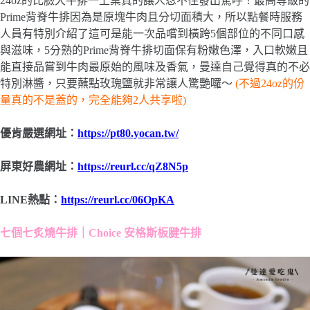
24oz的比臉大牛排一上桌真的讓人忍不住發出驚呼！最高等級的
Prime背脊牛排因為是原塊牛肉且分切面積大，所以點餐時服務
人員有特別介紹了這可是能一次品嚐到橫跨5個部位的不同口感
與滋味，5分熟的Prime背脊牛排切面保有粉嫩色澤，入口軟嫩且
能直接品嘗到牛肉最原始的風味及香氣，曼達自己覺得真的不必
特別淋醬，只要蘸點玫瑰鹽就非常讓人驚艷囉～
(不過24oz的份
量真的不是蓋的，完全能夠2人共享啦)
優肯嚴選網址：
https://pt80.yocan.tw/
屏東好農網址：
https://reurl.cc/qZ8N5p
LINE熱點：
https://reurl.cc/06OpKA
七個七炙燒牛排｜Choice 安格斯板腱牛排