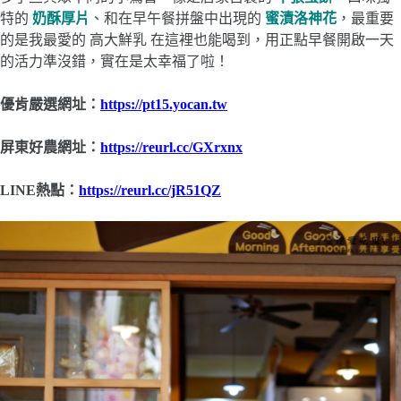
特的
奶酥厚片
、和在早午餐拼盤中出現的
蜜漬洛神花
，最重要
的是我最愛的 高大鮮乳 在這裡也能喝到，用正點早餐開啟一天
的活力準沒錯，實在是太幸福了啦！
優肯嚴選網址：
https://pt15.yocan.tw
屏東好農網址：
https://reurl.cc/GXrxnx
LINE熱點：
https://reurl.cc/jR51QZ