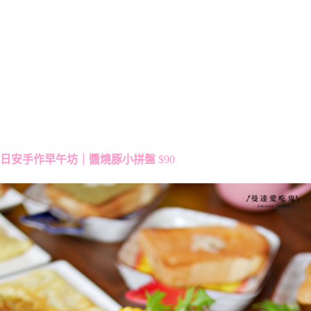
日安手作早午坊｜醬燒豚小拼盤
$90