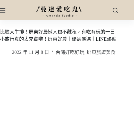
跳
至
主
要
比臉大牛排！屏東好農懶人包不藏私，有吃有玩的一日
內
小旅行真的太充實啦！屏東好農｜優肯嚴選｜LINE熱點
容
2022 年 11 月 8 日
台灣好吃好玩
,
屏東旅遊美食