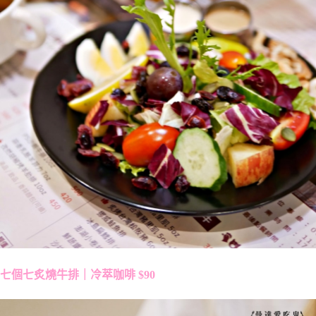
七個七炙燒牛排｜冷萃咖啡 $90