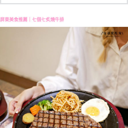
屏東美食推薦｜
七個七炙燒牛排