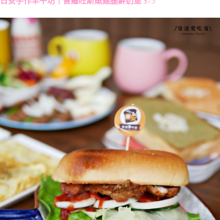
日安手作早午坊｜普羅旺斯嫩雞腿鮮奶堡
$75