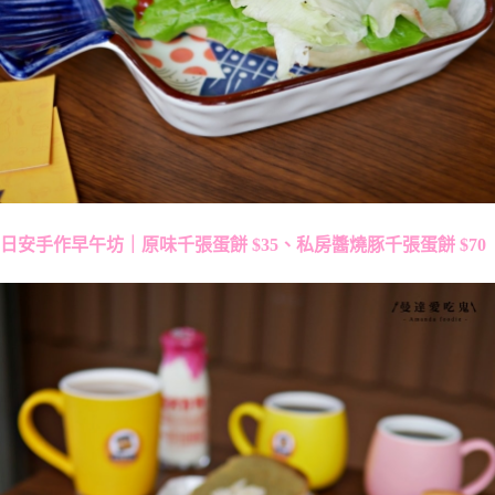
日安手作早午坊｜原味千張蛋餅 $35、私房醬燒豚千張蛋餅 $70