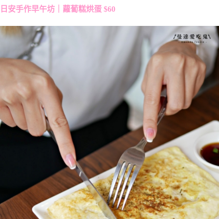
日安手作早午坊｜蘿蔔糕烘蛋 $60