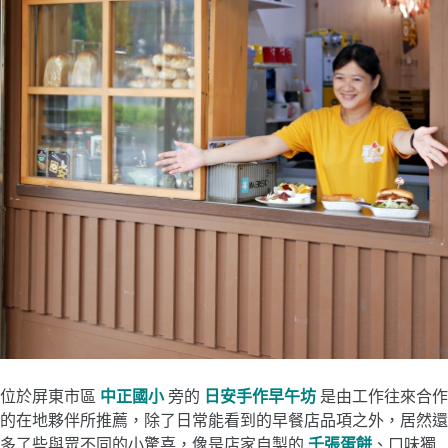
位於屏東市區
中正國小
旁的
日安手作早午坊
是由工作往來合作
的在地夥伴所推薦，除了日常能看到的早餐店品項之外，居然還
多了些與眾不同的小驚喜，像是店家自製的
千張蛋餅
、口味獨