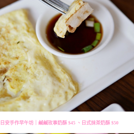
日安手作早午坊｜鹹鹹玫事奶酥 $45 、日式抹茶奶酥 $50