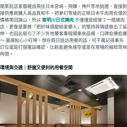
開業前店家還親自飛往日本宮崎、飛驒、神戶等地挑選，直接對
接供應商購入高品質和牛，把夢幻等級的正統日本牛肉用合理的
價格帶回旗山，所以
東明川日式燒肉
不僅僅是經營了一間燒肉
店，更像是要將「把好味道獻給家鄉人」的堅持與情感做出了延
伸，也因此吸引了不少外地饕客專程開車來品嚐，口碑愈傳愈廣
～ 曼達貼心小叮嚀，想在假日造訪用餐的話，可千萬記得事先
訂位或是打個電話確認，比較能避免撲空或是在現場的縮短等候
時間。
環境與交通｜舒適又便利的用餐空間