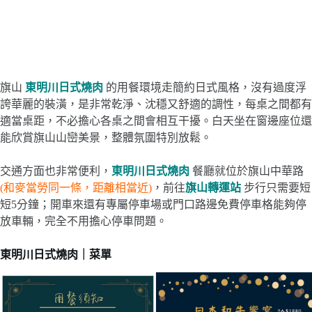
旗山
東明川日式燒肉
的用餐環境走簡約日式風格，沒有過度浮
誇華麗的裝潢，是非常乾淨、沈穩又舒適的調性，每桌之間都有
適當桌距，不必擔心各桌之間會相互干擾。白天坐在窗邊座位還
能欣賞旗山山巒美景，整體氛圍特別放鬆。
交通方面也非常便利，
東明川日式燒肉
餐廳就位於旗山中華路
(和麥當勞同一條，距離相當近)
，前往
旗山轉運站
步行只需要短
短5分鐘；開車來還有專屬停車場或門口路邊免費停車格能夠停
放車輛，完全不用擔心停車問題。
東明川日式燒肉｜菜單