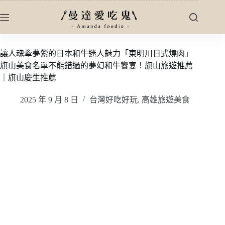
跳
至
主
要
讓人魂牽夢縈的日本和牛迷人魅力「東明川日式燒肉」
內
旗山美食名單不能錯過的夢幻和牛饗宴！旗山旅遊推薦
容
｜旗山慶生推薦
2025 年 9 月 8 日
台灣好吃好玩
,
高雄旅遊美食