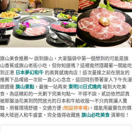
旗山美食推薦～ 說到旗山，大家腦袋中第一個想到的可能是旗
山香蕉或旗山老街小吃，但你知道嗎？這裡竟然隱藏著一間能吃
到正港
日本夢幻和牛
的高質感燒肉店！這次曼達之前在朋友的
推薦下品嚐過一次就一直心心念念，這回特別帶著家人下午先漫
遊週邊
旗山景點
，最後一站再來
東明川日式燒肉
報到大吃美
食，為這精彩的一天劃下完美句點～ 不得不說，貳訪依然認真
被那盤油花美到閃閃放光的日本和牛給收服～不只肉質讓人驚
豔，用餐環境舒適、交通方便
(附設停車場)
，還能用最實在的價
格大啖迷人和牛盛宴，完全值得收藏進
旗山必吃美食
清單啦！