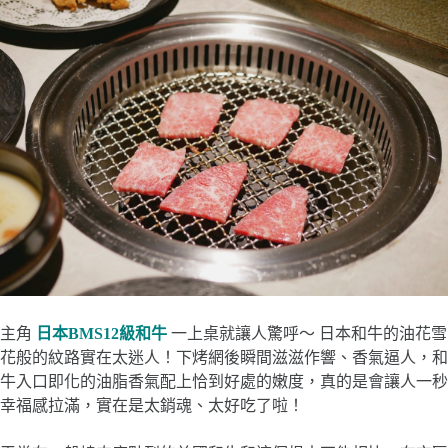
主角
日本BMS12級和牛
一上桌就讓人驚呼～ 日本和牛的油花雪
花般的紋路實在太迷人！下烤網後瞬間滋滋作響、香氣逼人，和
牛入口即化的油脂香氣配上恰到好處的嫩度，真的是會讓人一秒
幸福感拉滿，實在是太銷魂、太好吃了啦！