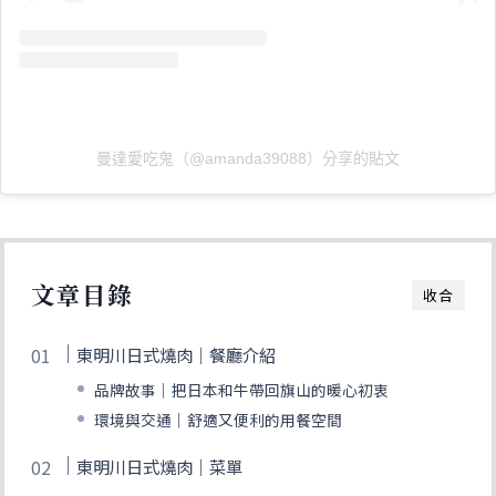
曼達愛吃鬼（@amanda39088）分享的貼文
文章目錄
收合
東明川日式燒肉｜餐廳介紹
品牌故事｜把日本和牛帶回旗山的暖心初衷
環境與交通｜舒適又便利的用餐空間
東明川日式燒肉｜菜單