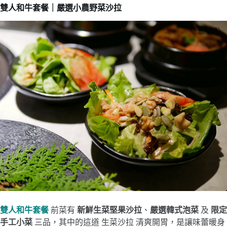
雙人和牛套餐｜嚴選小農野菜沙拉
雙人和牛套餐
前菜有
新鮮生菜堅果沙拉
、
嚴選韓式泡菜
及
限定
手工小菜
三品，其中的這道 生菜沙拉 清爽開胃，是讓味蕾暖身