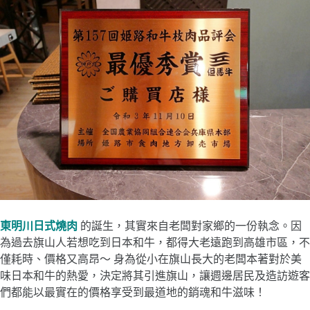
東明川日式燒肉
的誕生，其實來自老闆對家鄉的一份執念。因
為過去旗山人若想吃到日本和牛，都得大老遠跑到高雄市區，不
僅耗時、價格又高昂～ 身為從小在旗山長大的老闆本著對於美
味日本和牛的熱愛，決定將其引進旗山，讓週邊居民及造訪遊客
們都能以最實在的價格享受到最道地的銷魂和牛滋味！