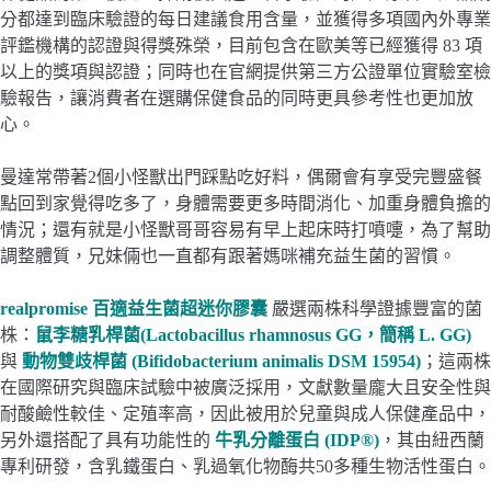
分都達到臨床驗證的每日建議食用含量，並獲得多項國內外專業
評鑑機構的認證與得獎殊榮，目前包含在歐美等已經獲得 83 項
以上的獎項與認證；同時也在官網提供第三方公證單位實驗室檢
驗報告，讓消費者在選購保健食品的同時更具參考性也更加放
心。
曼達常帶著2個小怪獸出門踩點吃好料，偶爾會有享受完豐盛餐
點回到家覺得吃多了，身體需要更多時間消化、加重身體負擔的
情況；還有就是小怪獸哥哥容易有早上起床時打噴嚏，為了幫助
調整體質，兄妹倆也一直都有跟著媽咪補充益生菌的習慣。
realpromise 百適益生菌超迷你膠囊
嚴選兩株科學證據豐富的菌
株：
鼠李糖乳桿菌(Lactobacillus rhamnosus GG，簡稱 L. GG)
與
動物雙歧桿菌 (Bifidobacterium animalis DSM 15954)
；這兩株
在國際研究與臨床試驗中被廣泛採用，文獻數量龐大且安全性與
耐酸鹼性較佳、定殖率高，因此被用於兒童與成人保健產品中，
另外還搭配了具有功能性的
牛乳分離蛋白 (IDP®)
，其由紐西蘭
專利研發，含乳鐵蛋白、乳過氧化物酶共50多種生物活性蛋白。