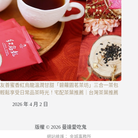
友善蜜香紅烏龍溫潤甘甜「碧蘿園茗茶坊」三合一茶包
輕鬆享受日常品茶時光！宅配茶葉推薦｜台灣茶葉推薦
2026 年 4 月 2 日
版權 © 2026 曼達愛吃鬼
網站維護：
金城事務所