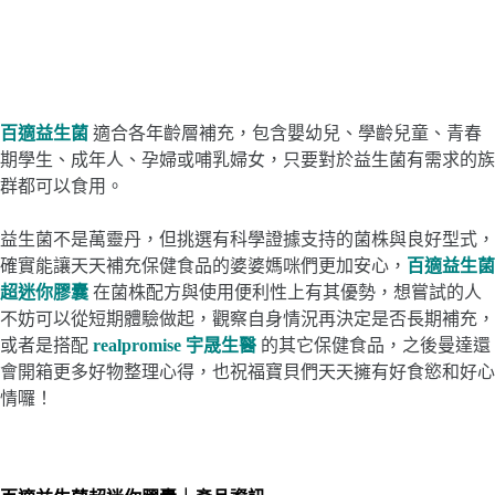
百適益生菌
適合各年齡層補充，包含嬰幼兒、學齡兒童、青春
期學生、成年人、孕婦或哺乳婦女，只要對於益生菌有需求的族
群都可以食用。
益生菌不是萬靈丹，但挑選有科學證據支持的菌株與良好型式，
確實能讓天天補充保健食品的婆婆媽咪們更加安心，
百適益生菌
超迷你膠囊
在菌株配方與使用便利性上有其優勢，想嘗試的人
不妨可以從短期體驗做起，觀察自身情況再決定是否長期補充，
或者是搭配
r
ealpromise 宇晟生醫
的其它保健食品，之後曼達還
會開箱更多好物整理心得，也祝福寶貝們天天擁有好食慾和好心
情囉！