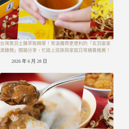
台灣黑羽土雞萃取精華！常溫攜帶更便利的「玄羽皇家
滴雞精」開箱分享，忙碌上班族與家庭日常補養推薦！
2026 年 6 月 28 日