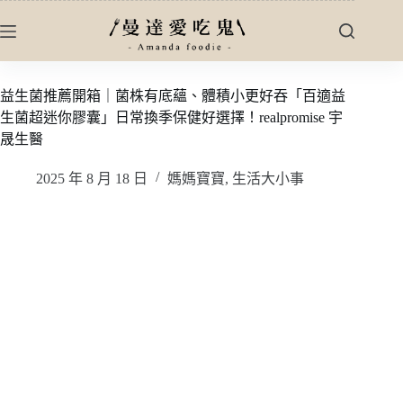
跳
至
主
要
益生菌推薦開箱｜菌株有底蘊、體積小更好吞「百適益
內
生菌超迷你膠囊」日常換季保健好選擇！realpromise 宇
容
晟生醫
2025 年 8 月 18 日
媽媽寶寶
,
生活大小事