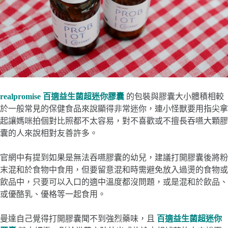
realpromise 百適益生菌超迷你膠囊
的包裝與膠囊大小體積相較
於一般常見的保健食品來說顯得非常迷你，連小怪獸要用指尖拿
起讓媽咪拍個對比照都不太容易，對不喜歡或不擅長吞嚥大顆膠
囊的人來說相對友善許多。
官網中有提到如果是無法吞嚥膠囊的幼兒，建議打開膠囊後將粉
末混和於食物中食用，但要留意混和時需避免放入過燙的食物或
飲品中，只要可以入口的適中溫度都沒問題，或是混和於飲品、
或優酪乳、優格等一起食用。
曼達自己覺得打開膠囊聞不到強烈藥味，且
百適益生菌超迷你