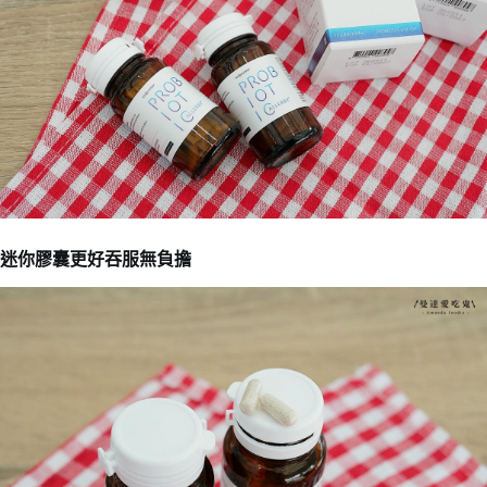
迷你膠囊更好吞服無負擔