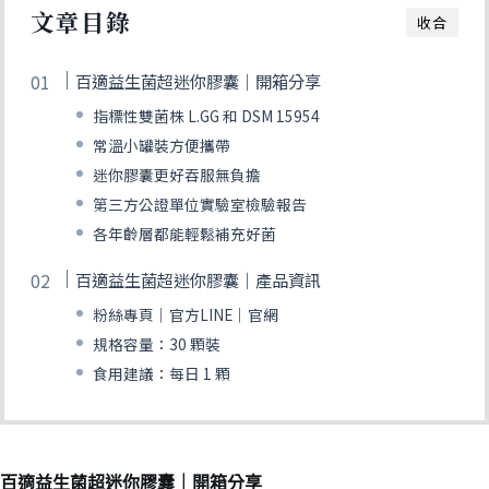
文章目錄
收合
百適益生菌超迷你膠囊｜開箱分享
指標性雙菌株 L.GG 和 DSM 15954
常溫小罐裝方便攜帶
迷你膠囊更好吞服無負擔
第三方公證單位實驗室檢驗報告
各年齡層都能輕鬆補充好菌
百適益生菌超迷你膠囊｜產品資訊
粉絲專頁｜官方LINE｜官網
規格容量：30 顆裝
食用建議：每日 1 顆
百適益生菌超迷你膠囊｜開箱分享