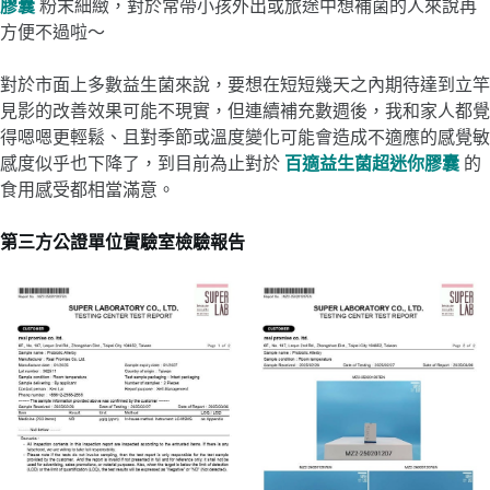
膠囊
粉末細緻，對於常帶小孩外出或旅途中想補菌的人來說再
方便不過啦～
對於市面上多數益生菌來說，要想在短短幾天之內期待達到立竿
見影的改善效果可能不現實，但連續補充數週後，我和家人都覺
得嗯嗯更輕鬆、且對季節或溫度變化可能會造成不適應的感覺敏
感度似乎也下降了，到目前為止對於
百適益生菌超迷你膠囊
的
食用感受都相當滿意。
第三方公證單位實驗室檢驗報告