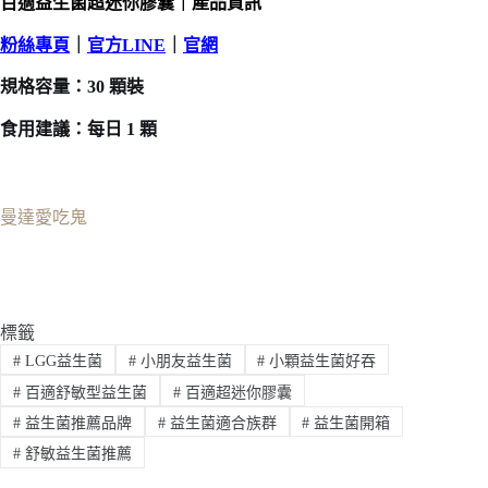
百適益生菌超迷你膠囊｜產品資訊
粉絲專頁
｜
官方LINE
｜
官網
規格容量：30 顆裝
食用建議：每日 1 顆
曼達愛吃鬼
標籤
#
LGG益生菌
#
小朋友益生菌
#
小顆益生菌好吞
#
百適舒敏型益生菌
#
百適超迷你膠囊
#
益生菌推薦品牌
#
益生菌適合族群
#
益生菌開箱
#
舒敏益生菌推薦