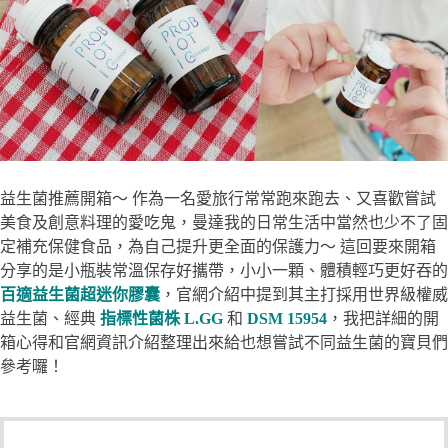
益生菌推薦開箱～ 作為一名愛旅行常常跑來跑去、又喜歡嘗試
美食及創意料理的愛吃鬼，曼達我的日常生活中當然也少不了固
定補充保健食品，為自己提升更全面的保護力～ 這回要來開箱
分享的是小瓶裝常溫保存好攜帶，小小一顆、體積輕巧更好吞的
百適益生菌超迷你膠囊
，官網介紹中提到其主打採用世界級權威
益生菌、經典
指標性菌株 L.GG
和
DSM 15954
，我把詳細的開
箱心得和官網資訊介紹整理出來給也想嘗試不同益生菌的寶貝們
參考囉！