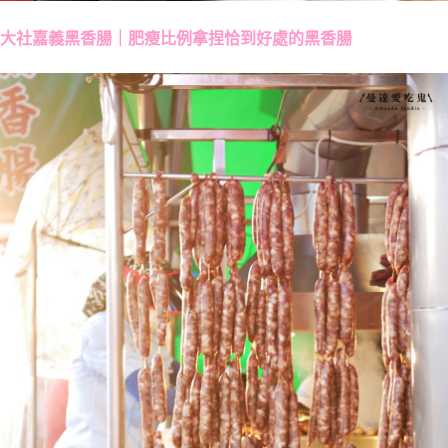
大社嘉義黑香腸｜肥瘦比例拿捏恰到好處的黑香腸