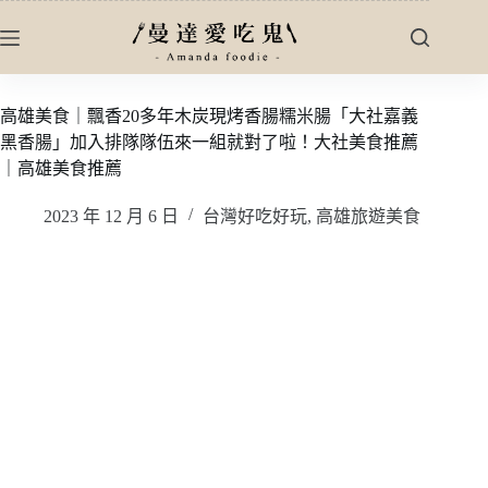
跳
至
主
要
高雄美食｜飄香20多年木炭現烤香腸糯米腸「大社嘉義
內
黑香腸」加入排隊隊伍來一組就對了啦！大社美食推薦
容
｜高雄美食推薦
2023 年 12 月 6 日
台灣好吃好玩
,
高雄旅遊美食