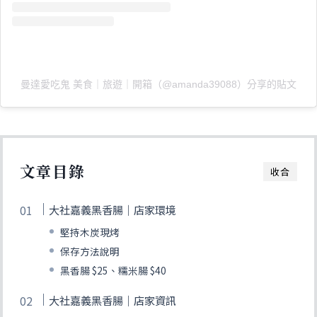
曼達愛吃鬼 美食｜旅遊｜開箱（@amanda39088）分享的貼文
文章目錄
收合
大社嘉義黑香腸｜店家環境
堅持木炭現烤
保存方法說明
黑香腸 $25、糯米腸 $40
大社嘉義黑香腸｜店家資訊