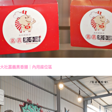
大社嘉義黑香腸｜內用座位區