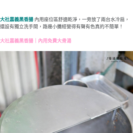
大社嘉義黑香腸
內用座位區舒適乾淨，一旁放了兩台水冷扇，
還設有獨立洗手間，路邊小攤經營得有聲有色真的不簡單！
大社嘉義黑香腸｜內用免費大骨湯