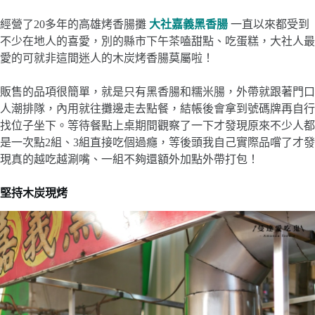
經營了20多年的高雄烤香腸攤
大社嘉義黑香腸
一直以來都受到
不少在地人的喜愛，別的縣市下午茶嗑甜點、吃蛋糕，大社人最
愛的可就非這間迷人的木炭烤香腸莫屬啦！
販售的品項很簡單，就是只有黑香腸和糯米腸，外帶就跟著門口
人潮排隊，內用就往攤邊走去點餐，結帳後會拿到號碼牌再自行
找位子坐下。等待餐點上桌期間觀察了一下才發現原來不少人都
是一次點2組、3組直接吃個過癮，等後頭我自己實際品嚐了才發
現真的越吃越涮嘴、一組不夠還額外加點外帶打包！
堅持木炭現烤