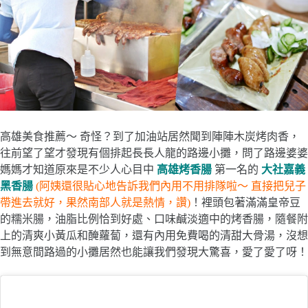
高雄美食推薦～ 奇怪？到了加油站居然聞到陣陣木炭烤肉香，
往前望了望才發現有個排起長長人龍的路邊小攤，問了路邊婆婆
媽媽才知道原來是不少人心目中
高雄烤香腸
第一名的
大社嘉義
黑香腸
(阿姨還很貼心地告訴我們內用不用排隊啦～ 直接把兒子
帶進去就好，果然南部人就是熱情，讚)
！裡頭包著滿滿皇帝豆
的糯米腸，油脂比例恰到好處、口味鹹淡適中的烤香腸，隨餐附
上的清爽小黃瓜和醃蘿蔔，還有內用免費喝的清甜大骨湯，沒想
到無意間路過的小攤居然也能讓我們發現大驚喜，愛了愛了呀！