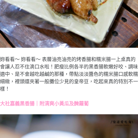
妳看看～ 妳看看～ 表層油亮油亮的烤香腸和糯米腸一上桌真的
會讓人忍不住滴口水啦！肥瘦比例各半的黑香腸軟嫩好咬、調味
適中、是不會越吃越鹹的那種，帶點淡淡醬色的糯米腸口感軟糯
細緻，裡頭還夾著一般攤位少見的皇帝豆，吃起來真的特別不一
樣！
大社嘉義黑香腸｜附清爽小黃瓜及醃蘿蔔