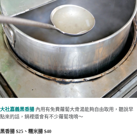
大社嘉義黑香腸
內用有免費蘿蔔大骨湯能夠自由取用，聽說早
點來的話，鍋裡還會有不少蘿蔔塊唷～
黑香腸 $25、糯米腸 $40