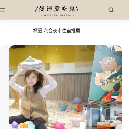
跳
至
主
要
標籤
六合夜市住宿推薦
內
容