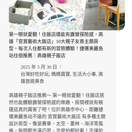
第一眼就愛翻！住飯店還能有露營探險感，高
雄「宮賞藝術大飯店」10大親子友善主題房
型，每次入住都有新的冒險體驗！捷運美麗島
站住宿推薦｜高雄親子飯店
2025 年 3 月 30 日
台灣好吃好玩
,
媽媽寶寶
,
生活大小事
,
高
雄旅遊美食
高雄親子飯店推薦～ 第一眼就愛翻！住飯店居
然也能體驗露營探險感的樂趣，房間裡就有帳
篷這真的厲害了吧！位於高雄市中心、距離捷
運美麗島站不遠的 宮賞藝術大飯店 有多種主題
設計房型，像是賽車、太空、叢林、海洋等風
格，每間都充滿巧思、怎麼拍都好看！不僅如