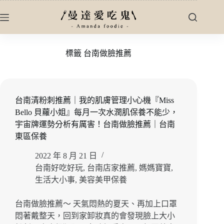
跳
至
主
要
標籤
台南做臉推薦
內
容
台南清粉刺推薦｜我的肌膚管理小心機『Miss
Bello 貝蘿小姐』每月一次水潤肌保養不能少，
宇宙牌運勢分析有厲害！台南做臉推薦｜台南
東區保養
2022 年 8 月 21 日
台南好吃好玩
,
台南店家推薦
,
媽媽寶寶
,
生活大小事
,
美容美甲保養
台南做臉推薦～ 天氣悶熱的夏天、再加上口罩
悶著戴整天，回到家卸妝真的會發現臉上大小