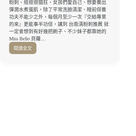
粉刺、痘痘很猖狂，女孩們愛自己、想要養出
彈潤水煮蛋肌，除了平常洗臉清潔、睡前保養
功夫不能少之外，每個月至少一次『交給專業
的來』更能事半功倍，講到 台南清粉刺推薦 就
一定會想到有好幾把刷子、不少妹子都靠她的
Miss Bello 貝蘿…
閱讀全文
台
南
清
粉
刺
推
薦
｜
我
的
肌
膚
管
理