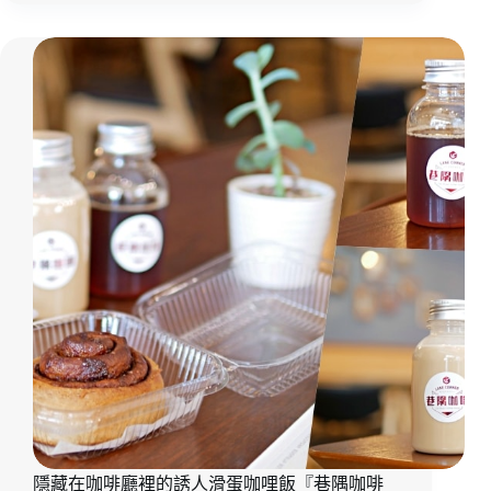
青！
隱
藏
版
純
白
系
巷
弄
咖
啡
吧
『和
平
咖』
菜
市
場
旁
的
迷
隱藏在咖啡廳裡的誘人滑蛋咖哩飯『巷隅咖啡
人