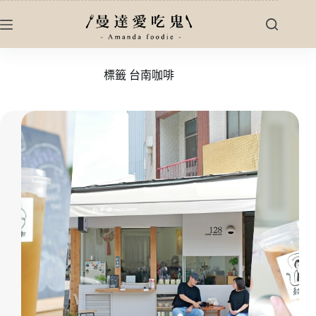
跳
至
主
要
標籤
台南咖啡
內
容