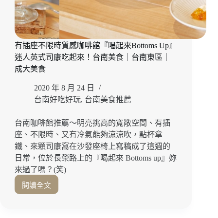
現
烤
的
蜜
有插座不限時質感咖啡館『喝起來Bottoms Up』
紅
迷人英式司康吃起來！台南美食｜台南東區｜
豆
奶
成大美食
油
2020 年 8 月 24 日
吐
司
台南好吃好玩
,
台南美食推薦
吃
起
台南咖啡館推薦～明亮挑高的寬敞空間、有插
來！
座、不限時、又有冷氣能夠涼涼吹，點杯拿
成
鐵、來顆司康窩在沙發座椅上寫稿成了這週的
大
日常，位於長榮路上的『喝起來 Bottoms up』妳
美
來過了嗎？(笑)
食
｜
閱讀全文
有
台
插
南
座
東