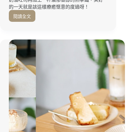
～
的一天就是該這樣療癒愜意的度過呀！
台
南
閱讀全文
隱
寵
藏
物
在
友
巷
善
弄
｜
裡
台
的
南
日
美
系
食
小
清
新
咖
啡
『H&H
他
她』
現
點