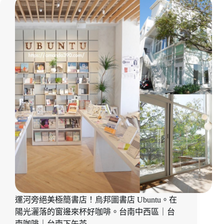
超
療
癒
貓
咪
咖
啡
廳
『ATEM
Coffee』
每
日
限
量
甜
點
吃
起
來！
運河旁絕美極簡書店！烏邦圖書店 Ubuntu。在
台
陽光灑落的窗邊來杯好咖啡。台南中西區｜台
南
美
南咖啡｜台南下午茶