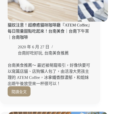
吃
不
到！
台
貓奴注意！超療癒貓咪咖啡廳『ATEM Coffee』
南
每日限量甜點吃起來！台南美食｜台南下午茶
咖
啡
｜台南咖啡
｜
2020 年 6 月 27 日
台
南
台南好吃好玩
,
台南美食推薦
美
食
台南美食推薦～ 最近被萌寵吸引，好像快要可
｜
以寫篇店貓、店狗懶人包了，由活潑大男孩主
台
理的 ATEM Coffee，冰拿鐵香醇濃郁，和姐妹
南
出遊午後放空來一杯很可以！
新
化
閱讀全文
貓
區
奴
注
意！