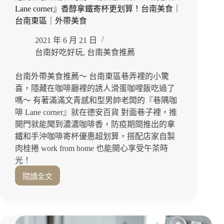
Lane corner』香醇拿鐵寄杯更划算！台南美食｜
咖
啡
台南東區｜外帶美食
香！
2021 年 6 月 21 日
台
南
台南好吃好玩
,
台南美食推薦
美
食
台南外帶美食推薦～ 台南東區巷弄裡的小驚
｜
喜，隱藏在咖啡廳裡的誘人滑蛋咖哩飯吃過了
台
嗎～ 有著滿滿文青感和型男帥老闆的『巷隅咖
南
啡 Lane corner』就在德安百貨 對面巷子裡，推
咖
開門就能聞到濃濃咖啡香，防疫期間推出的拿
啡
｜
鐵和手沖咖啡寄杯優惠超划算，搭配店家自製
台
肉桂捲 work from home 也能開心享受午茶時
南
光！
外
閱讀全文
帶
隱
藏
在
咖
啡