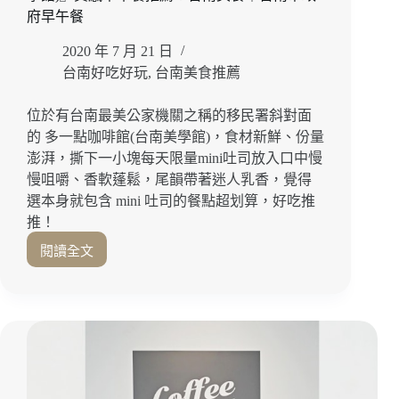
台
府早午餐
南
美
2020 年 7 月 21 日
食
台南好吃好玩
,
台南美食推薦
｜
台
位於有台南最美公家機關之稱的移民署斜對面
南
的 多一點咖啡館(台南美學館)，食材新鮮、份量
東
澎湃，撕下一小塊每天限量mini吐司放入口中慢
區
慢咀嚼、香軟蓬鬆，尾韻帶著迷人乳香，覺得
｜
成
選本身就包含 mini 吐司的餐點超划算，好吃推
大
推！
美
閱讀全文
食
每
日
限
量
鮮
奶
mini
吐