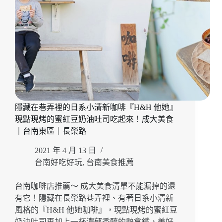
藏
版
質
感
咖
啡
廳
『漫
漫
弄』
隱藏在巷弄裡的日系小清新咖啡『H&H 他她』
滿
現點現烤的蜜紅豆奶油吐司吃起來！成大美食
滿
蛤
｜台南東區｜長榮路
蠣
2021 年 4 月 13 日
義
大
台南好吃好玩
,
台南美食推薦
利
麵
台南咖啡店推薦～ 成大美食清單不能漏掉的還
可
有它！隱藏在長榮路巷弄裡、有著日系小清新
以
風格的『H&H 他她咖啡』，現點現烤的蜜紅豆
呀
奶油吐司再加上一杯濃郁香醇的熱拿鐵，美好