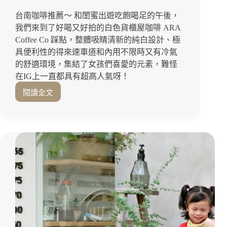
美
食
台南咖啡推薦～ 和閨蜜出遊吃飽喝足的午後，
｜
我們來到了好喝又好拍的白色貨櫃屋咖啡 ARA
台
Coffee Co 踩點，整體吸睛清新的純白設計、極
南
具便利性的得來速車道和內用不限時又有冷氣
市
政
的舒適環境，集結了女孩們喜愛的元素，難怪
府
在IG上一直都具有超高人氣呀！
早
閱讀全文
午
絕
餐
美
純
白
系
貨
櫃
屋
『ARA
coffee
Co』
期
間