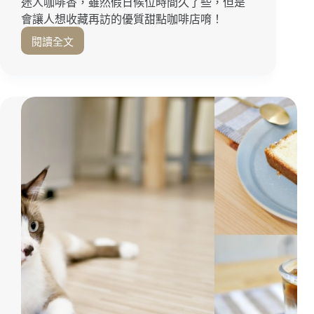
迷人咖啡香，雖然假日候位時間久了些，但是
南
飲
會讓人想收藏再訪的優質甜點咖啡店唷！
料
閱讀全文
小
鎮
裡
的
迷
人
咖
啡
香
『Kizuna
Café』
每
日
限
量
甜
點
晚
來