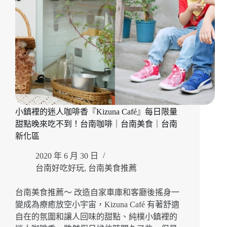
限
定
西
西
里
咖
啡
喝
起
來！
小鎮裡的迷人咖啡香『Kizuna Café』每日限量
台
南
甜點晚來吃不到！台南咖啡｜台南美食｜台南
美
新化區
食
｜
2020 年 6 月 30 日
台
台南好吃好玩
,
台南美食推薦
南
咖
台南美食推薦～ 改造自家車庫和客廳後搖身一
啡
變成為療癒放空小宇宙，Kizuna Café 有著舒適
｜
自在的氛圍和讓人回味的甜點、純樸小鎮裡的
台