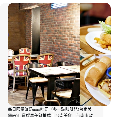
不
區
限
｜
時
長
質
榮
感
路
咖
啡
館
『喝
起
來
Bottoms
Up』
迷
人
英
式
司
康
吃
每日限量鮮奶mini吐司『多一點咖啡館(台南美
起
來！
學館)』質感早午餐推薦！台南美食｜台南市政