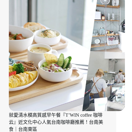
廳
裡
的
誘
人
滑
蛋
咖
哩
飯
『巷
隅
咖
啡
Lane
corner』
香
醇
就愛清水模高質感早午餐『T’WIN coffee 咖啡
拿
鐵
云』近文化中心人氣台南咖啡廳推薦！台南美
寄
食｜台南東區