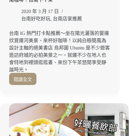
食
2020 年 3 月 17 日
｜
台
台南好吃好玩
,
台南店家推薦
南
下
台南 IG 熱門打卡點推薦～坐在陽光灑落的窗邊
午
欣賞運河美景、來杯好咖啡！以純白極簡風為
茶
設計主軸的絕美書店 烏邦圖 Ubuntu 是不少遊客
｜
造訪府城的必拍美景之一，就連不少在地人也
台
會特地到裡頭逛逛書、來份下午茶悠閒享受靜
南
咖
謐時光。
啡
閱讀全文
運
河
旁
絕
美
極
簡
書
店！