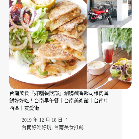
烏
邦
圖
書
店
Ubuntu。
在
陽
光
灑
落
的
窗
邊
台南美食『好曬餐飲部』涮嘴鹹香起司雞肉薄
來
餅好好吃！台南早午餐｜台南美術館｜台南中
杯
好
西區｜友愛街
咖
2019 年 12 月 18 日
啡。
台
台南好吃好玩
,
台南美食推薦
南