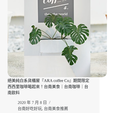
司
『多
一
點
咖
啡
館
(台
南
美
學
館)』
質
感
早
絕美純白系貨櫃屋『ARA coffee Co』期間限定
午
餐
西西里咖啡喝起來！台南美食｜台南咖啡｜台
推
南飲料
薦！
台
2020 年 7 月 8 日
南
台南好吃好玩
,
台南美食推薦