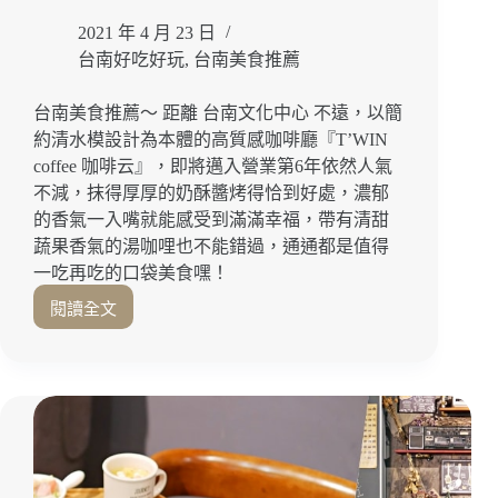
杯
更
2021 年 4 月 23 日
划
台南好吃好玩
,
台南美食推薦
算！
台
台南美食推薦～ 距離 台南文化中心 不遠，以簡
南
約清水模設計為本體的高質感咖啡廳『T’WIN
美
coffee 咖啡云』，即將邁入營業第6年依然人氣
食
不減，抹得厚厚的奶酥醬烤得恰到好處，濃郁
｜
台
的香氣一入嘴就能感受到滿滿幸福，帶有清甜
南
蔬果香氣的湯咖哩也不能錯過，通通都是值得
東
一吃再吃的口袋美食嘿！
區
閱讀全文
｜
就
外
愛
帶
清
美
水
食
模
高
質
感