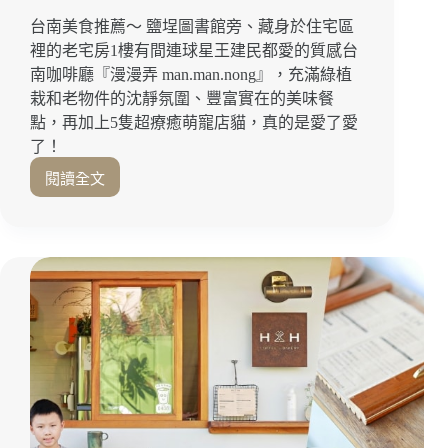
台
台南美食推薦～ 鹽埕圖書館旁、藏身於住宅區
南
裡的老宅房1樓有間連球星王建民都愛的質感台
美
南咖啡廳『漫漫弄 man.man.nong』，充滿綠植
食
栽和老物件的沈靜氛圍、豐富實在的美味餐
｜
台
點，再加上5隻超療癒萌寵店貓，真的是愛了愛
南
了！
東
閱讀全文
區
球
星
王
建
民
都
愛！
住
宅
區
裡
的
隱