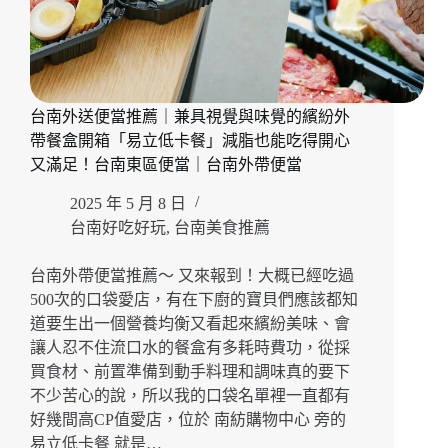
台南外送便當推薦｜兼具視覺與味覺的繽紛外
帶餐盒開箱「易立低卡餐」減脂也能吃得開心
又滿足！台南東區便當｜台南外帶便當
2025 年 5 月 8 日
台南好吃好玩
,
台南美食推薦
台南外帶便當推薦～ 又來報到！大概已經吃過
500次的口袋愛店，有在下廚的寶貝們應該都知
道要生出一個營養均衡又看起來繽紛美味、會
讓人忍不住流口水的餐盒有多耗時費功，從採
買食材、前置準備到動手料理和調味真的要下
不少苦心的說，所以我的口袋名單裡一直都有
好幾間高CP值愛店，位於 南紡購物中心 旁的
易立低卡餐 就是…