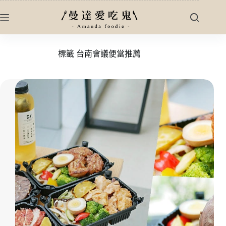
跳
至
主
要
標籤
台南會議便當推薦
內
容