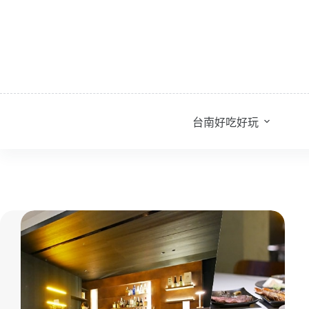
跳
至
主
要
內
容
台南好吃好玩