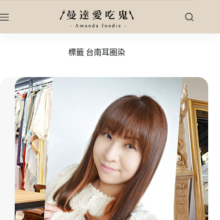
跳
至
主
要
標籤
台南耳圈染
內
容