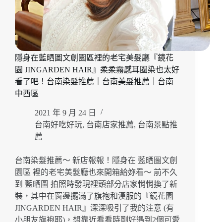
隱身在藍晒圖文創園區裡的老宅美髮廳『鏡花
園 JINGARDEN HAIR』柔柔霧感耳圈染也太好
看了吧！台南染髮推薦｜台南美髮推薦｜台南
中西區
2021 年 9 月 24 日
台南好吃好玩
,
台南店家推薦
,
台南景點推
薦
台南染髮推薦～ 新店報報！隱身在 藍晒圖文創
園區 裡的老宅美髮廳也來開箱給妳看～ 前不久
到 藍晒圖 拍照時發現裡頭部分店家悄悄換了新
裝，其中在窗邊擺滿了旗袍和漢服的『鏡花園
JINGARDEN HAIR』深深吸引了我的注意 (有
小朋友旗袍耶)，想靠近看看時剛好遇到2個可愛