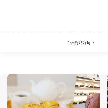
跳
至
主
要
內
容
台南好吃好玩