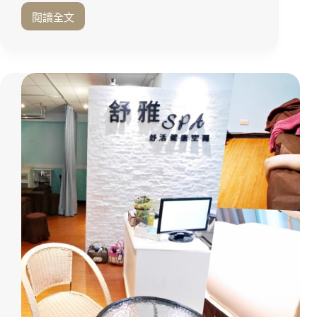
閱讀全文
徹
底
放
鬆
疲
憊
身
心
靈
的
舒
壓
按
摩
好
去
處
『Quiin
SPA』
近