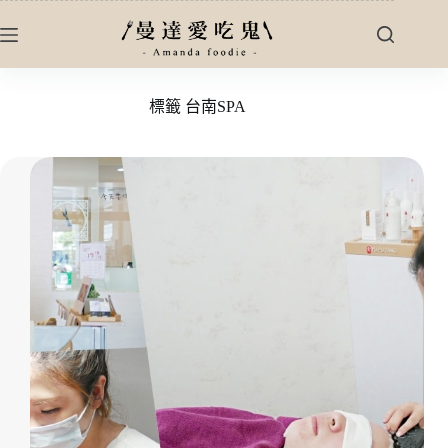
跳
至
主
要
標籤
台南SPA
內
容