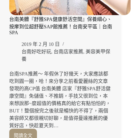
花
園
夜
台南美體『舒雅SPA健康舒活空間』保養細心、
市
按摩到位超舒壓SAP館推薦！台南安平區｜台南
台
SPA
南
美
2019 年 2 月 10 日
容
台南好吃好玩
,
台南店家推薦
,
美容美甲保
SPA
推
養
薦！
台
台南SPA推薦～ 年假休了好幾天，大家應該都
南
吃到圓一圈，哈！來分享之前看愛麗絲的文章
做
發現的高CP值 台南美體 店家『舒雅SPA舒活健
臉
康空間』免儲值、不推銷，手技又很到位，本
｜
來想說那~麼超值的價格真的給它有點怕怕的，
台
南
BUT！整個按完之後就是暢快的不得了，兩個
美
美容師又都很親切好聊，是值得曼達推薦的優
體
質好店，快趁夏天到…
閱讀全文