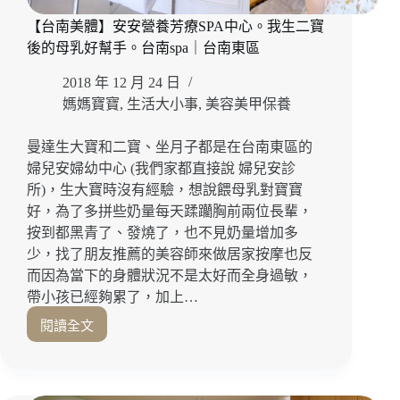
舒
【台南美體】安安營養芳療SPA中心。我生二寶
壓
SAP
後的母乳好幫手。台南spa｜台南東區
館
2018 年 12 月 24 日
推
薦！
媽媽寶寶
,
生活大小事
,
美容美甲保養
台
南
曼達生大寶和二寶、坐月子都是在台南東區的
安
婦兒安婦幼中心 (我們家都直接說 婦兒安診
平
所)，生大寶時沒有經驗，想說餵母乳對寶寶
區
好，為了多拼些奶量每天蹂躪胸前兩位長輩，
｜
按到都黑青了、發燒了，也不見奶量增加多
台
南
少，找了朋友推薦的美容師來做居家按摩也反
SPA
而因為當下的身體狀況不是太好而全身過敏，
帶小孩已經夠累了，加上…
閱讀全文
【台
南
美
體】