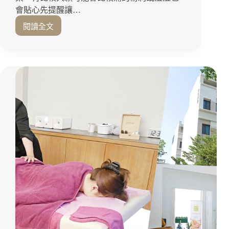
會貼心先提醒讓…
閱讀全文
水
水
女
孩
就
是
要
有
彈
潤
水
煮
蛋
肌
『Miss
Bello
貝
蘿
小