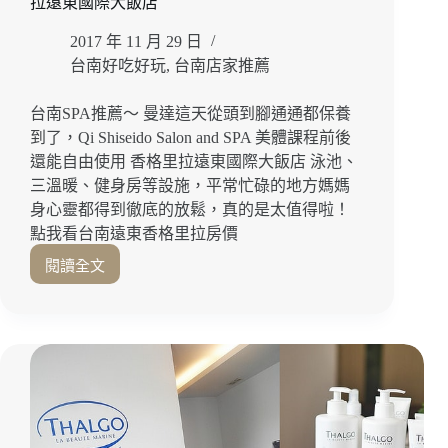
南
拉遠東國際大飯店
spa
｜
2017 年 11 月 29 日
台
台南好吃好玩
,
台南店家推薦
南
東
台南SPA推薦～ 曼達這天從頭到腳通通都保養
區
到了，Qi Shiseido Salon and SPA 美體課程前後
還能自由使用 香格里拉遠東國際大飯店 泳池、
三溫暖、健身房等設施，平常忙碌的地方媽媽
身心靈都得到徹底的放鬆，真的是太值得啦！
點我看台南遠東香格里拉房價
閱讀全文
台
南
美
體
｜
資
生
堂
旗