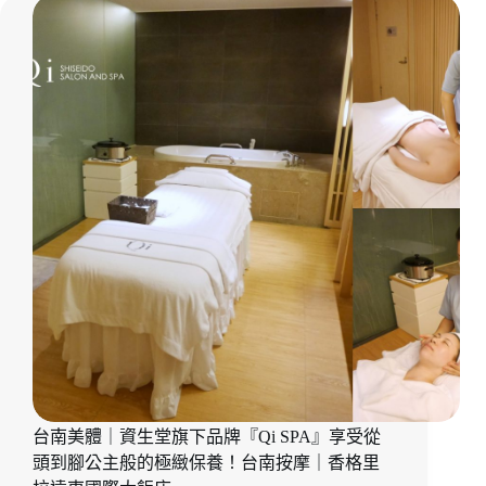
安
安
營
養
芳
療
SPA
中
心。
我
生
二
寶
後
的
母
乳
好
幫
台南美體｜資生堂旗下品牌『Qi SPA』享受從
手。
台
頭到腳公主般的極緻保養！台南按摩｜香格里