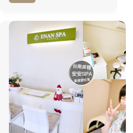
台
南
美
體
『舒
雅
SPA
健
康
舒
活
空
間』
保
養
細
心、
按
摩
到
位
超