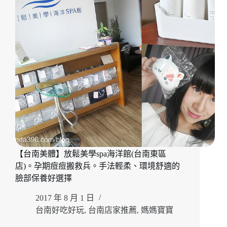
下
品
牌
『Qi
SPA』
享
受
從
頭
到
腳
公
主
般
【台南美體】放鬆美學spa海洋館(台南東區
的
店)。孕期痘痘搬救兵。手法輕柔、環境舒適的
極
緻
臉部保養好選擇
保
2017 年 8 月 1 日
養！
台
台南好吃好玩
,
台南店家推薦
,
媽媽寶寶
南