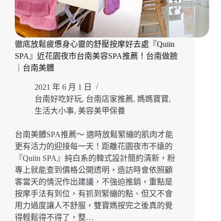
姐』
台
南
作
徹底放鬆疲憊身心靈的舒壓按摩好去處『Quiin
臉
清
SPA』近花園夜市台南美容SPA推薦！台南做臉
粉
｜台南美體
刺
推
2021 年 6 月 1 日
薦！
台南好吃好玩
,
台南店家推薦
,
媽媽寶寶
,
台
生活大小事
,
美容美甲保養
南
東
台南美體SPA推薦～ 適時放鬆緊繃的肌肉才能
區
更有活力的迎接每一天！距離花園夜市不遠的
｜
『Quiin SPA』純白系的韓式設計簡約清新，粉
台
南
專上就能查到價格公開透明，造訪時會依照顧
保
客當天的情況作出建議，不強迫推銷，重點是
養
按摩手法有到位，有抓到緊繃的點、但又不會
用力過度讓人不舒服，雙寶媽按完之後真的覺
得輕鬆得不得了，整…