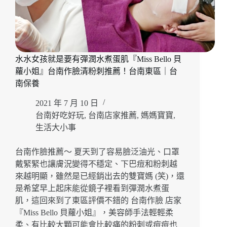
水水女孩就是要有彈潤水煮蛋肌『Miss Bello 貝
蘿小姐』台南作臉清粉刺推薦！台南東區｜台
南保養
2021 年 7 月 10 日
台南好吃好玩
,
台南店家推薦
,
媽媽寶寶
,
生活大小事
台南作臉推薦～ 夏天到了容易臉泛油光、口罩
戴緊緊也讓膚況變得不穩定、下巴痘和粉刺越
來越明顯，雖然是已經銷出去的雙寶媽 (笑)，還
是希望早上起床能從鏡子裡看到彈潤水煮蛋
肌，這回來到了東區評價不錯的 台南作臉 店家
『Miss Bello 貝蘿小姐』，美容師手法輕輕柔
柔、有比較大顆可能會比較痛的粉刺或痘痘也