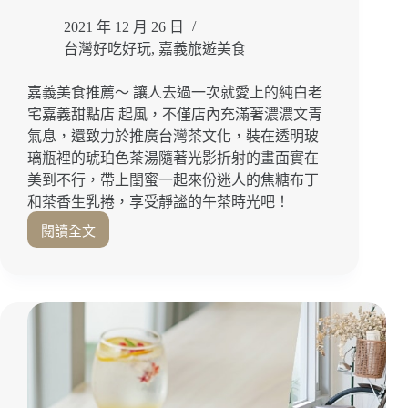
茶
2021 年 12 月 26 日
還
有
台灣好吃好玩
,
嘉義旅遊美食
這
間
嘉義美食推薦～ 讓人去過一次就愛上的純白老
不
宅嘉義甜點店 起風，不僅店內充滿著濃濃文青
能
氣息，還致力於推廣台灣茶文化，裝在透明玻
錯
璃瓶裡的琥珀色茶湯隨著光影折射的畫面實在
過！
美到不行，帶上閨蜜一起來份迷人的焦糖布丁
嘉
義
和茶香生乳捲，享受靜謐的午茶時光吧！
美
閱讀全文
太
食
療
｜
癒！
嘉
有
義
著
甜
滿
點
滿
｜
文
嘉
青
義