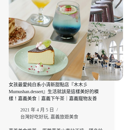
氣
寵
息
物
的
友
巷
善
弄
隱
藏
版
下
午
茶
『起
風』
純
女孩最愛純白系小清新甜點店『木木彡
白
Mumushan.dessert』生活就該是這樣美好的模
老
宅
樣！嘉義美食｜嘉義下午茶｜嘉義寵物友善
魅
2021 年 4 月 5 日
力
讓
台灣好吃好玩
,
嘉義旅遊美食
人
去