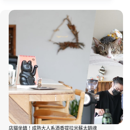
噴
水
圓
環
旁
不
能
錯
過
的
還
有
這
間
『魚
刺
人
雞
蛋
糕』
有
店貓坐鎮！成熟大人系酒香提拉米蘇太銷魂
著