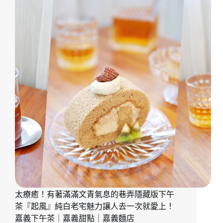
義
熟
下
大
午
人
茶
系
｜
酒
嘉
香
義
提
外
拉
帶
米
美
蘇
食
太
銷
魂
『玖
CAFÉ』
人
氣
嘉
太療癒！有著滿滿文青氣息的巷弄隱藏版下午
義
茶『起風』純白老宅魅力讓人去一次就愛上！
下
午
嘉義下午茶｜嘉義甜點｜嘉義麵店