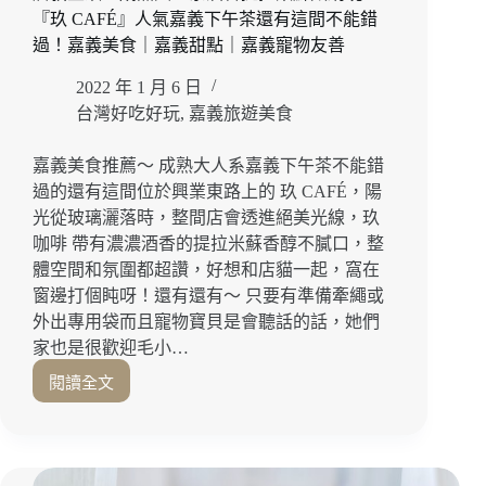
『玖 CAFÉ』人氣嘉義下午茶還有這間不能錯
濃
郁
過！嘉義美食｜嘉義甜點｜嘉義寵物友善
奶
2022 年 1 月 6 日
香
的
台灣好吃好玩
,
嘉義旅遊美食
牛
奶
嘉義美食推薦～ 成熟大人系嘉義下午茶不能錯
卡
過的還有這間位於興業東路上的 玖 CAFÉ，陽
士
光從玻璃灑落時，整間店會透進絕美光線，玖
達
咖啡 帶有濃濃酒香的提拉米蘇香醇不膩口，整
雞
體空間和氛圍都超讚，好想和店貓一起，窩在
蛋
糕
窗邊打個盹呀！還有還有～ 只要有準備牽繩或
推
外出專用袋而且寵物寶貝是會聽話的話，她們
薦！
家也是很歡迎毛小…
嘉
閱讀全文
義
店
美
貓
食
坐
｜
鎮！
嘉
成