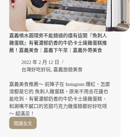
嘉義噴水圓環旁不能錯過的還有這間『魚刺人
雞蛋糕』有著濃郁奶香的牛奶卡士達雞蛋糕推
薦！嘉義美食｜嘉義下午茶｜嘉義外帶美食
2022 年 2 月 12 日
台灣好吃好玩
,
嘉義旅遊美食
嘉義美食推薦～ 前陣子在 Instagram 爆紅、怎麼
滑都是它的 魚刺人雞蛋糕，原來不用去花蓮也
能吃到，有著濃郁奶香的牛奶卡士達雞蛋糕、
和涮嘴不膩口的苦甜巧克力雞蛋糕都好好吃呀
～ 超滿足！
閱讀全文
嘉
義