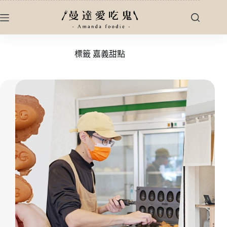
跳
至
主
要
標籤
嘉義甜點
內
容