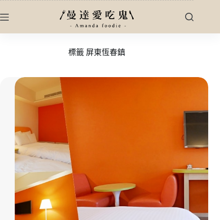
跳
至
主
要
標籤
屏東恆春鎮
內
容