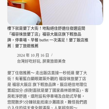
樓下就是墾丁大街！地點絕佳舒適住宿選這間
「福容徠旅墾丁店」福容大飯店旗下輕旅品
牌，停車場、早餐 buffet 一次滿足！墾丁飯店推
薦｜墾丁旅遊推薦
2024 年 10 月 16 日
台灣好吃好玩
,
屏東旅遊美食
墾丁住宿推薦～ 走出飯店直接一秒抵達 墾丁大
街！有著藍白顯眼建築外觀的 福容徠旅墾丁店
是 福容大飯店 旗下輕旅品牌，飯店絕佳地理位
置超加分 (斜對面就是墾丁國家森林遊樂區)、客
房乾淨舒適，還附設有停車場及自助式早餐，
悠閒散步5分鐘就能抵達沙灘踏浪，難怪我們週
六入住的這天會全館滿房、人氣超夯啦～