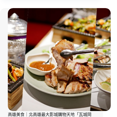
惠
10
｜
週
高
年
雄
優
美
惠
食
「藏
推
壽
薦
司
高
雄
岡
山
店」
期
間
限
定
9
折，
滿
滿
高雄美食｜北高雄最大影城購物天地「瓦城岡
日