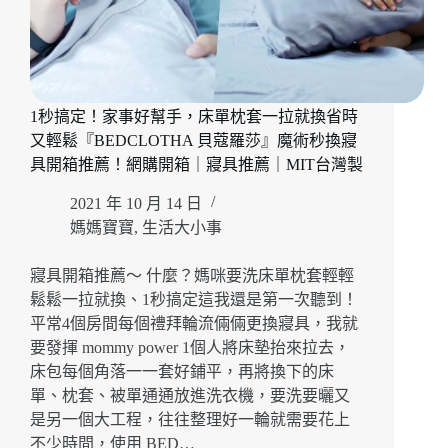
1秒搞定！家事好幫手，床單枕套一拉就換省時
又輕鬆『BEDCLOTHA 貝蔻羅莎』魔術秒換寢
具開箱推薦！網購開箱｜寢具推薦｜MIT台灣製
2021 年 10 月 14 日
媽媽寶寶
,
生活大小事
寢具開箱推薦～ 什麼？媽咪要洗床單枕套輕輕
鬆鬆一拉就換、1秒搞定這我還是第一次聽到！
平常4個房間每個禮拜輪流倆倆更換寢具，我就
要發揮 mommy power 1個人將床墊抬來拉去，
床包每個角落一一套好鋪平，再將換下的床
單、枕套、被單通通放進洗衣機，要洗要曬又
是另一個大工程，往往整理好一輪就需要花上
不少時間，使用 BED…