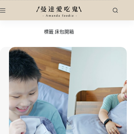
跳
至
主
要
標籤
床包開箱
內
容