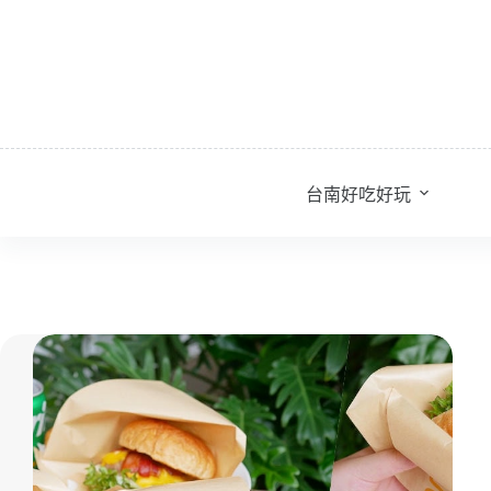
跳
至
主
要
內
容
台南好吃好玩