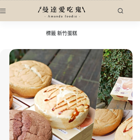
跳
至
主
要
標籤
新竹蛋糕
內
容