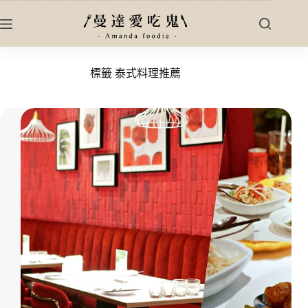
跳
至
主
要
標籤
泰式料理推薦
內
容