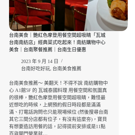
台南美食｜艷紅色摩登用餐空間超吸睛「瓦城
台南南紡店」經典菜式吃起來！南紡購物中心
美食｜台南聚餐推薦｜台南生日優惠
2023 年 9 月 14 日
台南好吃好玩
,
台南美食推薦
台南美食推薦～ 美翻天！不得不說 南紡購物中
心 A1館5F 的 瓦城泰國料理 用餐空間和氛圍真
的很棒，艷紅色摩登用餐空間超吸睛，難怪最
近想吃的時候，上網預約假日時段都是滿滿
滿、打電話詢問也只能現場候位 (然後搜尋台南
其它三間分店都有位子，有沒有這麼夯)，寶貝
有想要造訪用餐的話，記得提前安排或是11點
百貨開門營業就…