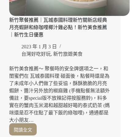
南
南
紡
新竹聚餐推薦｜瓦城泰國料理新竹關新店經典
店」
月亮蝦餅和綠咖哩椰汁雞必點！新竹美食推薦
經
典
｜新竹生日優惠
菜
2023 年 1 月 3 日
式
吃
台灣好吃好玩
,
新竹旅遊美食
起
來！
新竹美食推薦～ 聚餐時的安全牌選項之一，和
南
閨蜜們在 瓦城泰國料理 碰面後，點餐時還是為
紡
了未成年小人們做了些妥協，酥酥脆脆的月亮
購
蝦餅、醬汁另外放的椒麻雞 (手機點餐無法額外
物
備註，要special版不放辣記得按服務鈴)，料多
中
心
實在的蟹肉玉米湯和越甜越好喝的泰式奶茶 (媽
美
咪還是忍不住點了最下飯的綠咖哩)，通通都是
食
大小朋友…
｜
閱讀全文
台
新