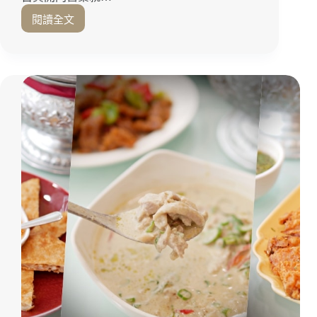
閱讀全文
台
南
美
食
｜
艷
紅
色
摩
登
用
餐
空
間
超
吸
睛
「瓦
城
台