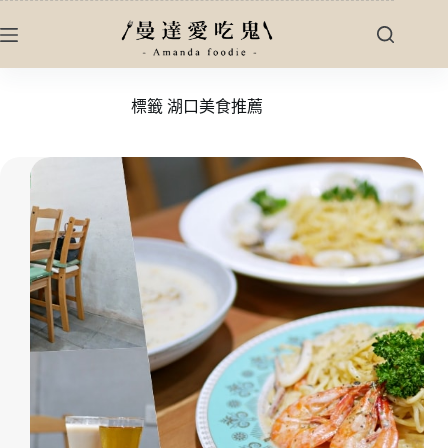
跳
至
主
要
標籤
湖口美食推薦
內
容