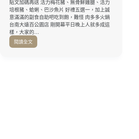
貼文加碼再送 活力梅花豬、無骨鮮雞腿、活力
培根豬、蛤蜊、巴沙魚片 好禮五選一，加上誠
意滿滿的副食自助吧吃到飽，難怪 肉多多火鍋
台南大遠百公園店 剛開幕平日晚上人就多成這
樣，大家的…
閱讀全文
期
間
限
定！
澎
湃
肉
盤
買
一
送
一
太
過
癮