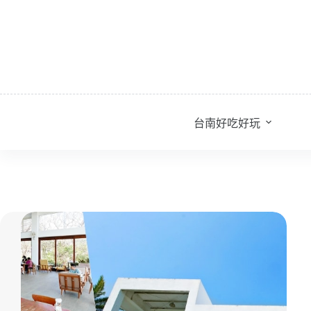
跳
至
主
要
內
容
台南好吃好玩