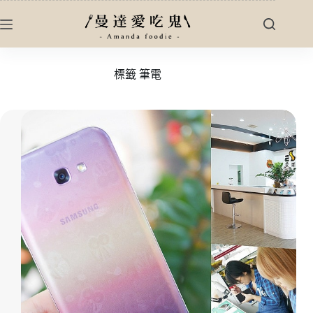
跳
至
主
要
標籤
筆電
內
容