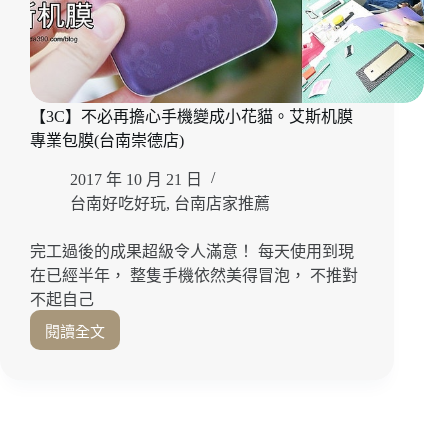
【3C】不必再擔心手機變成小花貓。艾斯机膜
專業包膜(台南崇德店)
2017 年 10 月 21 日
台南好吃好玩
,
台南店家推薦
完工過後的成果超級令人滿意！ 每天使用到現
在已經半年， 整隻手機依然美得冒泡， 不推對
不起自己
閱讀全文
【3C】
不
必
再
擔
心