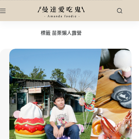
跳
至
主
要
標籤
苗栗懶人露營
內
容