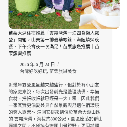
苗栗大湖住宿推薦「雲霧灣灣一泊四食懶人露
營」開箱，山景第一排豪華帳篷、海陸燒烤晚
餐、下午茶宵夜一次滿足！苗栗旅遊推薦｜苗
栗露營推薦
2026 年 6 月 24 日
台灣好吃好玩
,
苗栗旅遊美食
近幾年露營風氣越來越盛行，但對於有小朋友
的家庭來說，每次出發前光是整理裝備、準備
食材、搭帳收帳就已經是一大工程，因此我們
一家其實更偏愛兼具自然景觀與舒適住宿環境
的懶人露營～ 這回安排來到位於苗栗大湖山區
的 雲霧灣灣，海拔約800公尺，園區座落於群山
環繞之間，不僅擁有遼闊山景視野，更因地理