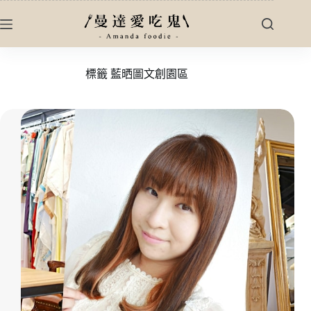
跳
至
主
要
標籤
藍晒圖文創園區
內
容