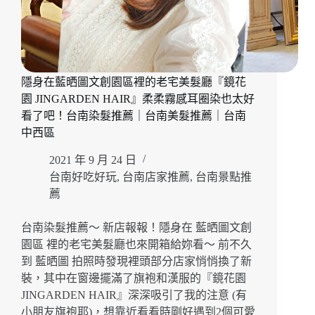
隱身在藍晒圖文創園區裡的老宅美髮廳『鏡花
園 JINGARDEN HAIR』柔柔霧感耳圈染也太好
看了吧！台南染髮推薦｜台南美髮推薦｜台南
中西區
2021 年 9 月 24 日
台南好吃好玩
,
台南店家推薦
,
台南景點推
薦
台南染髮推薦～ 新店報報！隱身在 藍晒圖文創
園區 裡的老宅美髮廳也來開箱給妳看～ 前不久
到 藍晒圖 拍照時發現裡頭部分店家悄悄換了新
裝，其中在窗邊擺滿了旗袍和漢服的『鏡花園
JINGARDEN HAIR』深深吸引了我的注意 (有
小朋友旗袍耶)，想靠近看看時剛好遇到2個可愛