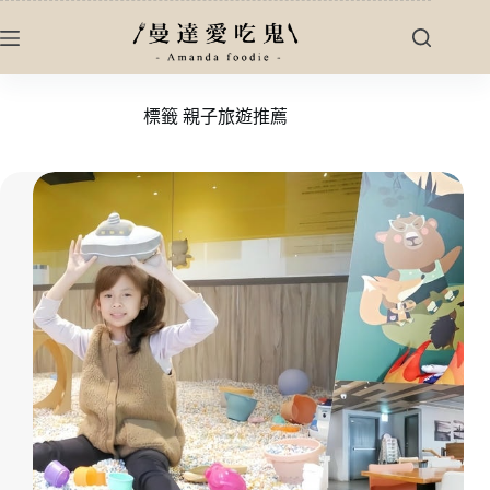
跳
至
主
要
標籤
親子旅遊推薦
內
容