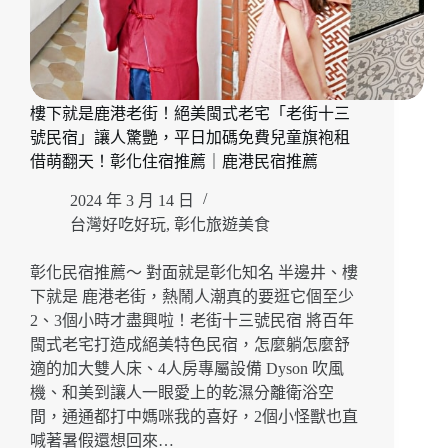
雄
「宮
賞
藝
術
樓下就是鹿港老街！絕美閩式老宅「老街十三
大
號民宿」讓人驚艷，平日加碼免費兒童旗袍租
飯
店」
借萌翻天！彰化住宿推薦｜鹿港民宿推薦
10
大
2024 年 3 月 14 日
親
台灣好吃好玩
,
彰化旅遊美食
子
友
彰化民宿推薦～ 對面就是彰化知名 半邊井、樓
善
下就是 鹿港老街，熱鬧人潮真的要逛它個至少
主
2、3個小時才盡興啦！老街十三號民宿 將百年
題
閩式老宅打造成絕美特色民宿，怎麼躺怎麼舒
房
型，
適的加大雙人床、4人房專屬設備 Dyson 吹風
每
機、和美到讓人一眼愛上的乾濕分離衛浴空
次
間，通通都打中媽咪我的喜好，2個小怪獸也直
入
喊著暑假還想回來…