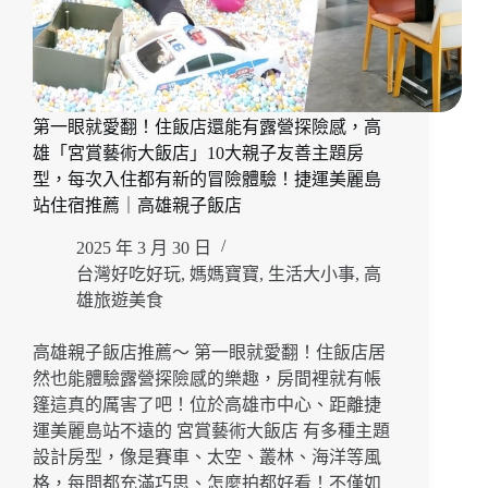
第一眼就愛翻！住飯店還能有露營探險感，高
雄「宮賞藝術大飯店」10大親子友善主題房
型，每次入住都有新的冒險體驗！捷運美麗島
站住宿推薦｜高雄親子飯店
2025 年 3 月 30 日
台灣好吃好玩
,
媽媽寶寶
,
生活大小事
,
高
雄旅遊美食
高雄親子飯店推薦～ 第一眼就愛翻！住飯店居
然也能體驗露營探險感的樂趣，房間裡就有帳
篷這真的厲害了吧！位於高雄市中心、距離捷
運美麗島站不遠的 宮賞藝術大飯店 有多種主題
設計房型，像是賽車、太空、叢林、海洋等風
格，每間都充滿巧思、怎麼拍都好看！不僅如