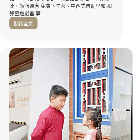
此，飯店還有 免費下午茶、中西式自助早餐 和
兒童遊戲室 等…
閱讀全文
第
一
眼
就
愛
翻！
住
飯
店
還
能
有
露
營
探
險
感，
高