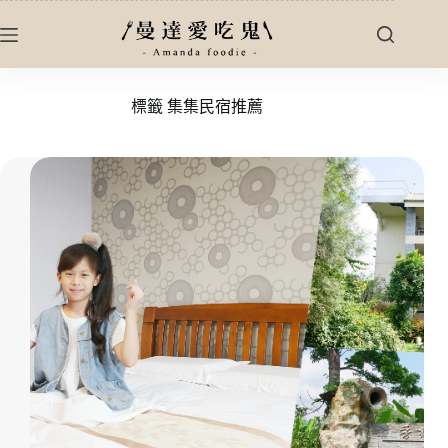
跳
至
主
要
標籤
集集民宿推薦
內
容