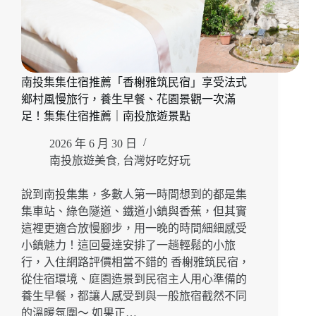
南投集集住宿推薦「香榭雅筑民宿」享受法式
鄉村風慢旅行，養生早餐、花園景觀一次滿
足！集集住宿推薦｜南投旅遊景點
2026 年 6 月 30 日
南投旅遊美食
,
台灣好吃好玩
說到南投集集，多數人第一時間想到的都是集
集車站、綠色隧道、鐵道小鎮與香蕉，但其實
這裡更適合放慢腳步，用一晚的時間細細感受
小鎮魅力！這回曼達安排了一趟輕鬆的小旅
行，入住網路評價相當不錯的 香榭雅筑民宿，
從住宿環境、庭園造景到民宿主人用心準備的
養生早餐，都讓人感受到與一般旅宿截然不同
的溫暖氛圍～ 如果正…