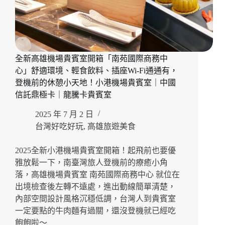
全新高雄機場貴賓室開箱「南苑國際商務中
心」舒適環境、輕食飲料、插座Wi-Fi通通有，
登機前的休憩小天地！小港機場貴賓室｜中國
信託鼎極卡｜龍騰卡貴賓室
2025 年 7 月 2 日
台灣好吃好玩
,
高雄旅遊美食
2025全新小港機場貴賓室開箱！起飛前也要優
雅放鬆一下，南臺灣旅人登機前的療癒小角
落，高雄機場貴賓室 南苑國際商務中心 就位在
出境檢查後左轉不遠處，進出動線簡單清楚，
內部空間設計風格沉穩低調，台灣人到貴賓室
一定要點的牛肉麵有過關，還沒登機就已經吃
飽飽啦～