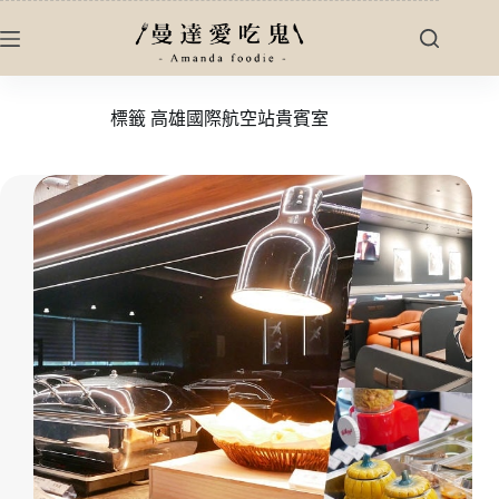
跳
至
主
要
標籤
高雄國際航空站貴賓室
內
容