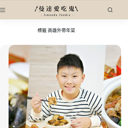
跳
至
主
要
標籤
高雄外帶年菜
內
容