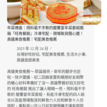
年菜禮盒｜用料毫不手軟的龍饗宴年菜套組開
箱「旺角餐館」冷凍宅配、現場取貨隨心選！
高雄美食推薦｜宅配美食推薦
2023 年 12 月 24 日
台灣好吃好玩
,
宅配美食推薦
,
生活大小事
,
高雄旅遊美食
高雄美食推薦～ 耶誕過完，新年的腳步也近
啦，除夕圍爐、初二回娘家要和親朋好友相聚
的暖心好料準備好了沒～ 高雄聚餐好拍又好吃
的 旺角餐館 推出了讓人眼睛一亮、用料毫不手
軟的 龍饗宴年菜套組，有能冷凍宅配的四人組
合以及能現場取貨的鮮食六人份和鮮食十人份
搭配，重點是12月31日前官網預購不僅有甜甜