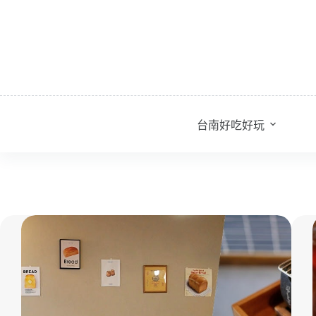
跳
至
主
要
內
容
台南好吃好玩