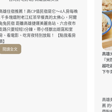
鬆
可
高雄住宿推薦！高CP值民宿是它～4人房每晚
頌
1千多塊還附老江紅茶早餐真的太佛心，阿爾
太
兔兔民宿 距離高雄捷運美麗島站、六合夜市
銷
走路只要短短3分鐘，帶小怪獸出遊窩和室
魂
房、看電影、吃宵夜特別放鬆！ 【點我看房
「莉
價】
莉
安
閱讀全文
超
可
高雄
高
頌
『米
CP
高
越吃
值！
雄
4
下午
東
人
海
房
小
1
王
千
子
多
店」
高雄
還
不
薦 
附
限
帶點