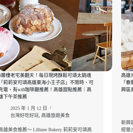
3層樓老宅美翻天！每日現烤酥鬆可頌太銷魂
高雄
「莉莉安可頌高雄東海小王子店」不限時、可
「春
充電、有wifi咖啡廳推薦！高雄甜點推薦｜高
興區
雄下午茶推薦
2025 年 1 月 12 日
台灣好吃好玩
,
高雄旅遊美食
新興
高雄美食推薦～ Lilliane Bakery 莉莉安可頌高
經營