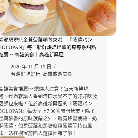
午
合
茶
夜
推
市
薦
走
路
3
超邪惡現烤金黃菠蘿麵包來啦！『菠蘿パン
分
BOLOPAN』每日新鮮烘焙出爐的療癒系甜點
鐘！
推薦～ 高雄美食｜高雄新興區
高
雄
2020 年 11 月 19 日
親
台灣好吃好玩
,
高雄旅遊美食
子
友
善
高雄美食推薦～ 螞蟻人注意！每天新鮮現
民
烤、經過就讓人香到流口水受不了的好好吃菠
宿
蘿麵包來啦！位於高雄新興區的『菠蘿パン
｜
BOLOPAN』每天早上7:30就開門營業，除了
高
經典酥香的原味菠蘿之外，還有蜂蜜菠蘿、奶
雄
酥菠蘿、伯爵菠蘿和黑糖麻糬菠蘿等特色風
親
味，站在櫥窗前陷入選擇困難了啦！
子