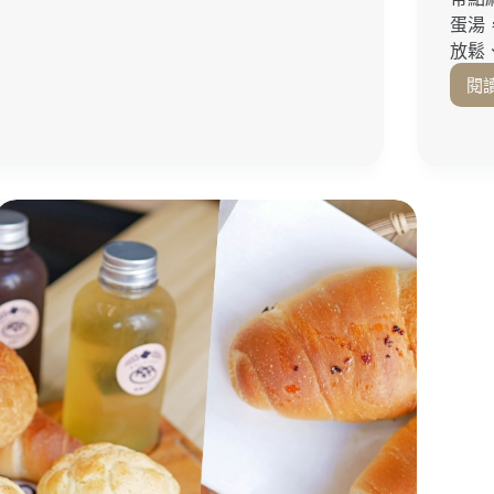
老
時、
蛋湯
江
可
紅
放鬆、
充
茶
電、
閱
早
有
餐
wifi
太
咖
划
啡
算
廳
『阿
推
爾
薦！
兔
高
兔
雄
民
甜
宿』
點
捷
推
運
薦
美
｜
麗
高
島
雄
站、
下
六