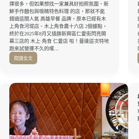
擇很多，但如果想找一家兼具好拍照氛圍、新
鮮手作麵包與吸睛特色料理 的店，那就不能
錯過這間人氣 高雄早餐 品牌，原本已經有木
上角食河堤店、木上角食農十六店 2個據點，
終於在2025年8月又插旗新興區仁愛街閃亮開
幕三店的 木上·角食 仁愛店 啦！曼達這次特地
跑來試營運不久的嚐…
閱讀全文
高
雄
早
午
餐
新
店
開
箱！
有
溫
度