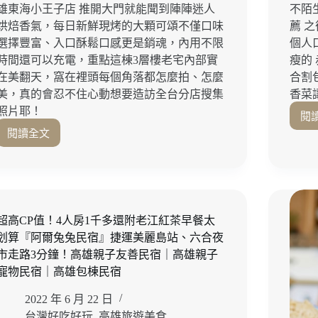
雄東海小王子店 推開大門就能聞到陣陣迷人
不陌
烘焙香氣，每日新鮮現烤的大顆可頌不僅口味
薦 
選擇豐富、入口酥鬆口感更是銷魂，內用不限
個人
時間還可以充電，重點這棟3層樓老宅內部實
瘦的
在美翻天，窩在裡頭每個角落都怎麼拍、怎麼
合割
美，真的會忍不住心動想要造訪全台分店搜集
香菜
照片耶！
閱
閱讀全文
3
層
樓
老
宅
美
超高CP值！4人房1千多還附老江紅茶早餐太
翻
划算『阿爾兔兔民宿』捷運美麗島站、六合夜
天！
市走路3分鐘！高雄親子友善民宿｜高雄親子
每
寵物民宿｜高雄包棟民宿
日
現
2022 年 6 月 22 日
烤
台灣好吃好玩
,
高雄旅遊美食
酥