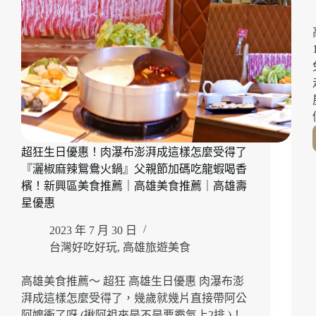
的
人
氣
手
作
麵
包
「木
上
角
食
超狂生日優惠！肉瀑布澎湃成這樣怎麼受得了
仁
『灑椒麻辣鴛鴦火鍋』父親節加碼吃龍蝦喝香
愛
檳！新興區美食推薦｜高雄美食推薦｜高雄壽
店」
星優惠
好
拍
2023 年 7 月 30 日
又
台灣好吃好玩
,
高雄旅遊美食
吸
睛
高雄美食推薦～ 超狂 高雄生日優惠 肉瀑布澎
的
小
湃成這樣怎麼受得了，幾歲就幾片直接帶阿公
熊
阿嬤衝了呀 (揪阿祖來是不是要霸氣上2排 )！