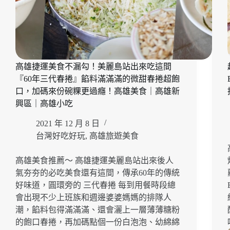
雄
得
新
了
興
『灑
區
椒
美
麻
食
辣
高雄捷運美食不漏勾！美麗島站出來吃這間
鴛
『60年三代春捲』餡料滿滿滿的微甜春捲超飽
鴦
口，加碼來份碗粿更過癮！高雄美食｜高雄新
火
興區｜高雄小吃
鍋』
父
2021 年 12 月 8 日
親
台灣好吃好玩
,
高雄旅遊美食
節
加
高雄美食推薦～ 高雄捷運美麗島站出來後人
碼
吃
氣夯夯的必吃美食還有這間，傳承60年的傳統
龍
好味道，圓環旁的 三代春捲 每到用餐時段總
蝦
會出現不少上班族和週邊婆婆媽媽的排隊人
喝
潮，餡料包得滿滿滿、還會灑上一層薄薄糖粉
香
的飽口春捲，再加碼點個一份白泡泡、幼綿綿
檳！