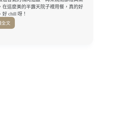
新
，在這麼美的半露天院子裡用餐，真的好
興
好 chill 呀！
區
美
讀全文
高
食
雄
｜
米
高
其
雄
林
早
必
餐
比
推
登
薦
推
薦！
巷
弄
隱
藏
版
最
美
油