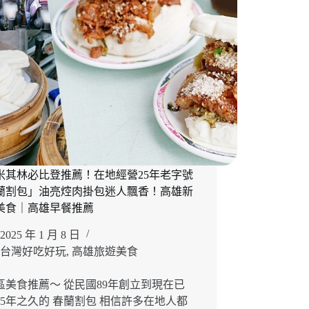
米其林必比登推薦！在地經營25年老字號
蘭割包」油亮焢肉掛包迷人飄香！高雄新
美食｜高雄早餐推薦
2025 年 1 月 8 日
台灣好吃好玩
,
高雄旅遊美食
區美食推薦～ 從民國89年創立到現在已
25年之久的 春蘭割包 相信許多在地人都