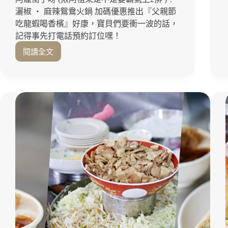
烤
灑椒 ‧ 麻辣鴛鴦火鍋 加碼優惠推出『父親節
恰
吃龍蝦喝香檳』好康，寶貝們要衝一波的話，
恰
記得事先打電話預約訂位嘿！
吐
司
閱讀全文
超
套
狂
餐
生
也
日
太
優
可
惠！
愛
肉
了
瀑
吧！
布
高
澎
雄
湃
美
成
食
這
推
樣
薦
怎
｜
麼
高
受