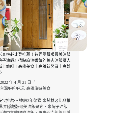
25
年
老
字
號
「春
蘭
割
包」
油
米其林必比登推薦！巷弄隱藏版最美油飯
亮
院子油飯』帶點麻油香氣的鴨肉油飯讓人
焢
越上癮呀！高雄美食｜高雄新興區｜高雄
肉
茶
掛
包
2022 年 4 月 21 日
迷
台灣好吃好玩
,
高雄旅遊美食
人
飄
香！
美食推薦～ 連續2年榮獲 米其林必比登推
高
的巷弄隱藏版最美油飯是它，米院子油飯
雄
麻油香氣的鴨肉油飯、再來碗南部經典蒸