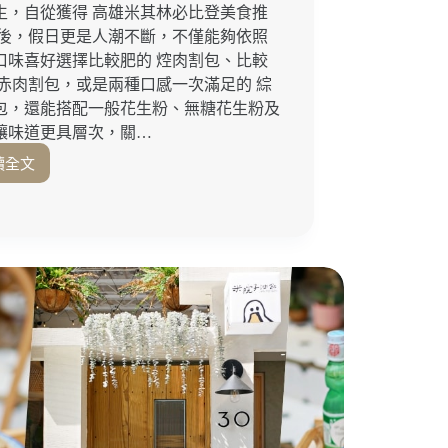
生，自從獲得 高雄米其林必比登美食推
之後，假日更是人潮不斷，不僅能夠依照
口味喜好選擇比較肥的 焢肉割包、比較
 赤肉割包，或是兩種口感一次滿足的 綜
包，還能搭配一般花生粉、無糖花生粉及
讓味道更具層次，關…
讀全文
高
雄
米
其
林
必
比
登
推
薦！
在
地
經
營